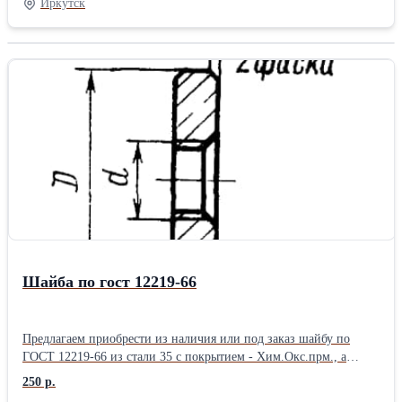
Иркутск
Стандартная комплектация погрузчиков имеет фронтальный
ковш на 2,5 м.куб. и фиксированные паллетные вилы. Остальное
сменное оборудование поставляется по вашей заявке. Габариты
ТВП достаточно компактны и составляют 4800х2100х2300 мм.
Также предлагаем вашему вниманию другие виды погрузчиков
(пр-ва КНР) для более точного подбора их характеристик и
технических возможностей, необходимых для выполнения
ваших производственных задач: - Фронтальные погрузчики
«WSM» - Телескопические вилочные погрузчики «WSM» -
Телескопический вилочный погрузчик - автокран «WSM» -
Автопогрузчики «WSM» - Фронтальные телескопические
погрузчики «ТМ»Тип двигателя: Дизельные Тип ходовой:
Колесные Состояние: Новое
Шайба по гост 12219-66
Предлагаем приобрести из наличия или под заказ шайбу по
ГОСТ 12219-66 из стали 35 с покрытием - Хим.Окс.прм., а
именно: Шайба 7019-0211 ГОСТ 12219-66, Шайба 7019-0212
250 р.
ГОСТ 12219-66, Шайба 7019-0213 ГОСТ 12219-66, Шайба 7019-