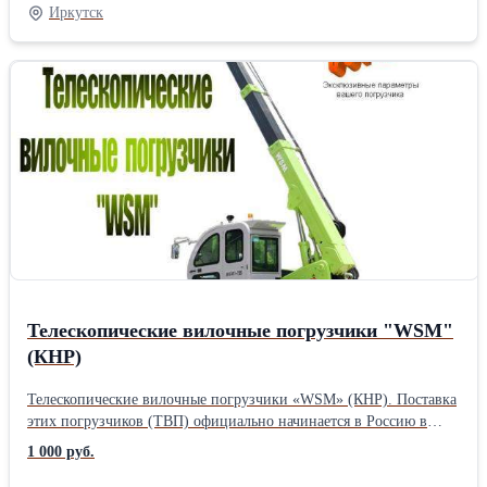
повышенной нагрузки на передний мост), поворотные задние,
Иркутск
полноприводный. Навесное быстросменное оборудование около
16 видов. Эксклюзивные параметры вашего погрузчика по
уникальной Системе «SUPRM» (опция). Гарантия 1 год / 1000 м/
ч наработки. Склад запчастей в РФ. Гарантийное и сервисное
сопровождение. Сертификат РФ. Информация (904) 13-88-951
www.tsam38.ru https://youtu.be/Y6Z9h_Onl_EТип двигателя:
Дизельные Тип ходовой: Колесные Владельцев по ПТС: 1
Состояние: Новое
Телескопические вилочные погрузчики "WSM"
(КНР)
Телескопические вилочные погрузчики «WSM» (КНР). Поставка
этих погрузчиков (ТВП) официально начинается в Россию в
первом квартале 2023г. и будет представлена основными
1 000 руб.
моделями WSM - 735 / 740, грузоподъемностью 3,5 / 4 т, вылет
(без вил) 3700 мм, высота подъема 3-х секционной стрелы 7 м. В