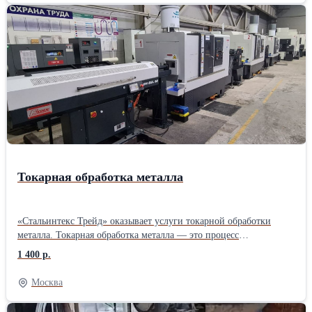
ускорения монтажных работ. Продукция адаптирована к
сложному климату и высоким нагрузкам, что подтверждено
участием в более чем двух тысячах объектов в РФ и за рубежом.
Токарная обработка металла
«Стальинтекс Трейд» оказывает услуги токарной обработки
металла. Токарная обработка металла — это процесс
механической обработки, при котором заготовка вращается
1 400 р.
вокруг своей оси, а инструмент (обычно токарный резец)
перемещается по радиусу и длине детали, удаляя материал и
Москва
придавая изделию нужную форму и размеры. Этот метод
широко используется для создания цилиндрических, конусных и