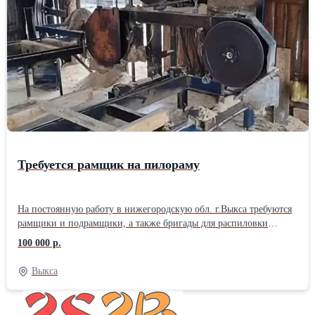
других сложных форм. Токарная обработка применяется в
различных отраслях промышленности, таких как
машиностроение, автомобилестроение, авиастроение и других,
где требуется высокая точность изготовления деталей. Токарные
работы: от 1 400 руб./ч. Срочные токарные работы: от 2000 руб./
ч. Токарные работы минимальный заказ от 20 000 руб. Другие
услуги по обработке металла смотрите на официальном сайте
«Стальинтекс Трейд»
Требуется рамщик на пилораму
На постоянную работу в нижегородскую обл. г.Выкса требуются
рамщики и подрамщики, а также бригады для распиловки
кругляка (6м хвоя) на обрезной пиломатериал, 1700руб/м3 за
100 000 р.
первый и второй сорт. Стабильная зарплата два раза в месяц.
График работы, вахтовый метод, или 5-6 дневка. Вахтовикам
Выкса
проезд оплачивается. Проживание в общежитии.