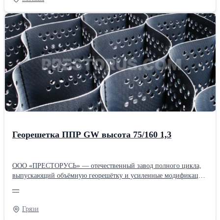
1000шт. 320 руб. Работаем без НДС., оплата безнал.
Георешетка ППР GW высота 75/160 1,3
ООО «ПРЕСТОРУСЬ» — отечественный завод полного цикла,
выпускающий объёмную георешётку и усиленные модификации
для дорожного строительства и горной промышленности.
—
Предприятие с 25-летним опытом предлагает инженерное
сопровождение проектов и поставки по всей России, сокращая
Грязи
бюджет объектов за счёт экономии сыпучих материалов и