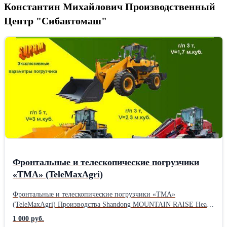
Константин Михайлович Производственный
Центр "Сибавтомаш"
Фронтальные и телескопические погрузчики
«TMA» (TeleMaxAgri)
Фронтальные и телескопические погрузчики «TMA»
(TeleMaxAgri) Производства Shandong MOUNTAIN RAISE Heavy
Industry Machinery Co., Ltd. (КНР), поставщика погрузочной
1 000 руб.
техники на рынки Северной и Южной Америки, Западной