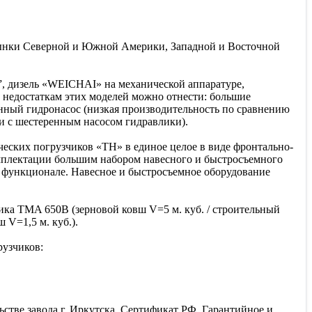
 рынки Северной и Южной Америки, Западной и Восточной
”, дизель «WEICHAI» на механической аппаратуре,
 недостаткам этих моделей можно отнести: большие
ренный гидронасос (низкая производительность по сравнению
и с шестеренным насосом гидравлики).
ских погрузчиков «TH» в единое целое в виде фронтально-
мплектации большим набором навесного и быстросъемного
м функционале. Навесное и быстросъемное оборудование
ика TMA 650B (зерновой ковш V=5 м. куб. / строительный
 V=1,5 м. куб.).
рузчиков:
стве завода г. Иркутска. Сертификат РФ. Гарантийное и