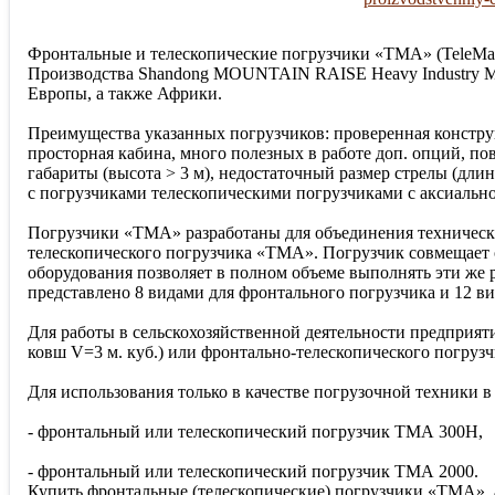
Фронтальные и телескопические погрузчики «TMA» (TeleMa
Производства Shandong MOUNTAIN RAISE Heavy Industry Ma
Европы, а также Африки.
Преимущества указанных погрузчиков: проверенная конструк
просторная кабина, много полезных в работе доп. опций, п
габариты (высота > 3 м), недостаточный размер стрелы (дли
с погрузчиками телескопическими погрузчиками с аксиаль
Погрузчики «TMA» разработаны для объединения технически
телескопического погрузчика «TMA». Погрузчик совмещает
оборудования позволяет в полном объеме выполнять эти же
представлено 8 видами для фронтального погрузчика и 12 ви
Для работы в сельскохозяйственной деятельности предприят
ковш V=3 м. куб.) или фронтально-телескопического погрузч
Для использования только в качестве погрузочной техники в
- фронтальный или телескопический погрузчик ТМА 300Н,
- фронтальный или телескопический погрузчик ТМА 2000.
Купить фронтальные (телескопические) погрузчики «ТМА», а