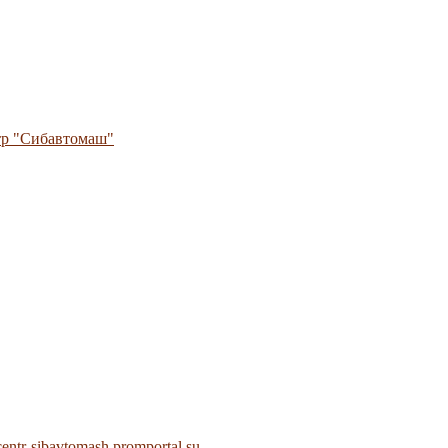
тр "Сибавтомаш"
centr-sibavtomash.promportal.su