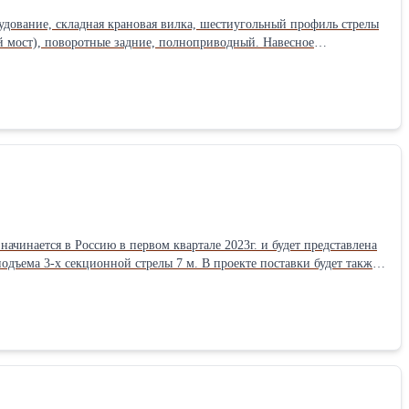
удование, складная крановая вилка, шестиугольный профиль стрелы
й мост), поворотные задние, полноприводный. Навесное
s://youtu.be/Y6Z9h_Onl_EТип
подъема 3-х секционной стрелы 7 м. В проекте поставки будет также
ысотой подъема до 13,7 м. Эксклюзивные параметры вашего
е
ескопического погрузчика поставляемого в РФ (которая является
ы нами на рынке РФ получили гидростатическую трансмиссию с
РФ, установлен