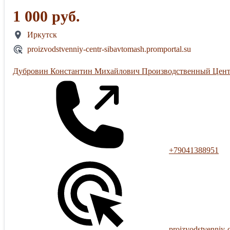
1 000 руб.
Иркутск
proizvodstvenniy-centr-sibavtomash.promportal.su
Дубровин Константин Михайлович Производственный Цен
+79041388951
proizvodstvenniy-