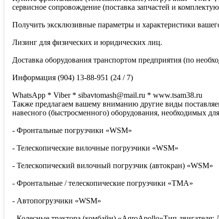
сервисное сопровождение (поставка запчастей и комплектую
Получить эксклюзивные параметры и характеристики вашег
Лизинг для физических и юридических лиц.
Доставка оборудования транспортом предприятия (по необхо
Информация (904) 13-88-951 (24 / 7)
WhatsApp * Viber * sibavtomash@mail.ru * www.tsam38.ru
Также предлагаем вашему вниманию другие виды поставляем
навесного (быстросменного) оборудования, необходимых дл
- Фронтальные погрузчики «WSM»
- Телескопические вилочные погрузчики «WSM»
- Телескопический вилочный погрузчик (автокран) «WSM»
- Фронтальные / телескопические погрузчики «TMA»
- Автопогрузчики «WSM»
- Колесные трактора (комбайн) «AgroApollo»Тип двигателя: