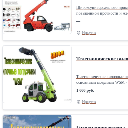
Широкоуниверсального примен
повышенной прочности и жес
быстросменное оборудование около 16 видов. Эксклюзивные параметры вашего погрузчика по уникаль
—
наработки. Склад запчастей в РФ. Гаран
двигателя: Дизельные Тип хо
Иркутск
Телескопические вил
Телескопические вилочные погрузчики «WSM» (КНР). Поставка этих погрузчиков (ТВП) оф
основными моделями WSM - 735
скоро представлена и новая
1 000 руб.
погрузчика можно дополнительно улучшить по уникальной Си
12 месяцев или наработке 1000 м/ч. Сертифи
Иркутск
https://youtu.be/Y6Z9h_Onl_E
прототипом для создания нов
добавленным гидротрансформатора. Двигатель на механической аппаратуре (ДВС с электронной аппаратурой опция), каретка «Маниту
применен постоянный полный привод, три
Гидроманипуляторы. 