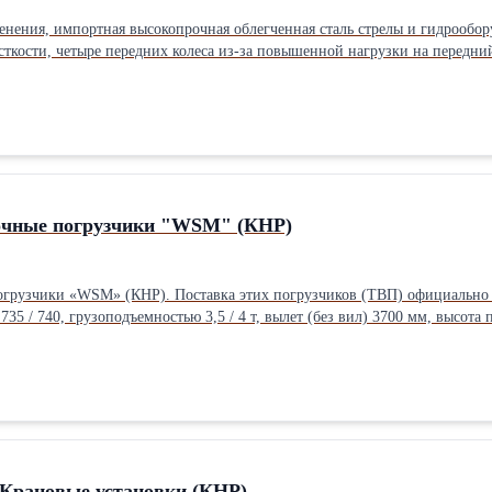
ения, импортная высокопрочная облегченная сталь стрелы и гидрообор
ткости, четыре передних колеса из-за повышенной нагрузки на передни
ной Системе «SUPRM» (опция). Гарантия 1 год / 1000 м/ч
тийное и сервисное сопровождение. Сертификат РФ. Информация (904) 13-88-951 www.tsam38.ru http
довой: Колесные Владельцев по ПТС: 1 Состояние: Новое
очные погрузчики "WSM" (КНР)
ициально начинается в Россию в первом квартале 2023г. и будет представлена
 / 740, грузоподъемностью 3,5 / 4 т, вылет (без вил) 3700 мм, высота 
 модель ТВП с боковыми выдвижными лаповыми опорами и увеличенной в
стеме «SUPRM». Гарантийное и сервисное сопровождение производится на всей территории РФ в течение
кат РФ. Заявки на поставку / информация (904) 13-88-951 www.tsam38.ru Видеопрезентация погрузчика на канал
 В 2023 г. завод произведет работы по улучшение эргономики кабины тел
ой). Телескопические вилочные погрузчики, которые будут представлен
» с гидрозамком, на погрузчиках
 режима руления, отопитель и кондиционер, доп. линия гидравлики. На погрузчиках, поставляемых в 
Крановые установки (КНР)