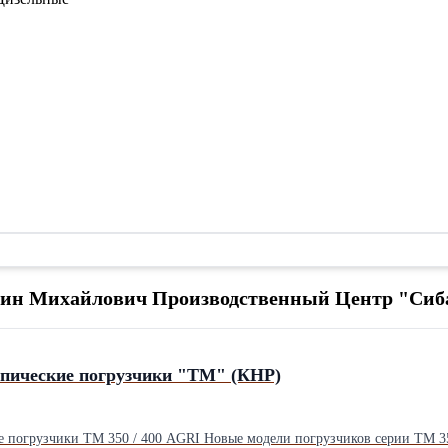
нтин Михайлович Производственный Центр "Си
пические погрузчики "ТМ" (КНР)
 погрузчики ТМ 350 / 400 AGRI Новые модели погрузчиков серии ТМ 350 /