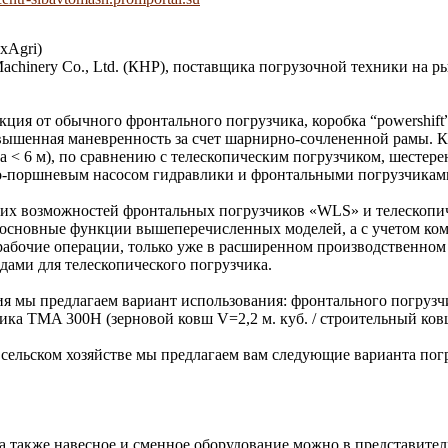
xAgri)
chinery Co., Ltd. (КНР), поставщика погрузочной техники на
ция от обычного фронтального погрузчика, коробка “powershift
овышенная маневренность за счет шарнирно-сочлененной рамы. К
на < 6 м), по сравнению с телескопическим погрузчиком, шесте
но-поршневым насосом гидравлики и фронтальными погрузчикам
х возможностей фронтальных погрузчиков «WLS» и телескопиче
 основные функции вышеперечисленных моделей, а с учетом ко
 рабочие операции, только уже в расширенном производственно
дами для телескопического погрузчика.
ия мы предлагаем вариант использования: фронтального погрузч
ика TMA 300H (зерновой ковш V=2,2 м. куб. / строительный ковш
 сельском хозяйстве мы предлагаем вам следующие варианта пог
 также навесное и сменное оборудование можно в представитель