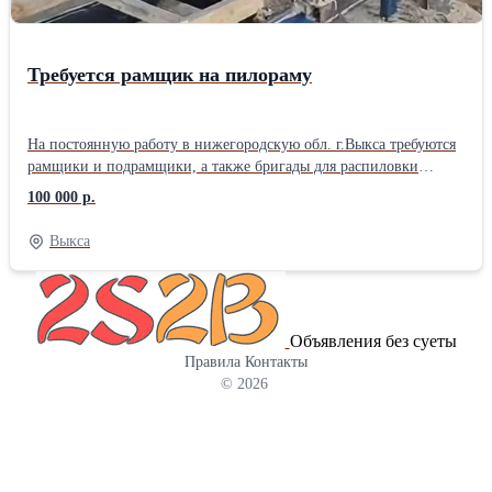
Требуется рамщик на пилораму
На постоянную работу в нижегородскую обл. г.Выкса требуются
рамщики и подрамщики, а также бригады для распиловки
кругляка (6м хвоя) на обрезной пиломатериал, 1700руб/м3 за
100 000 р.
первый и второй сорт. Стабильная зарплата два раза в месяц.
График работы, вахтовый метод, или 5-6 дневка. Вахтовикам
Выкса
проезд оплачивается. Проживание в общежитии.
Объявления без суеты
Правила
Контакты
© 2026