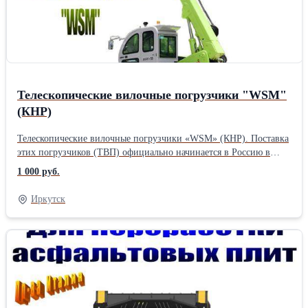
Телескопические вилочные погрузчики "WSM"
(КНР)
Телескопические вилочные погрузчики «WSM» (КНР). Поставка
этих погрузчиков (ТВП) официально начинается в Россию в
первом квартале 2023г. и будет представлена основными
1 000 руб.
моделями WSM - 735 / 740, грузоподъемностью 3,5 / 4 т, вылет
(без вил) 3700 мм, высота подъема 3-х секционной стрелы 7 м. В
Иркутск
проекте поставки будет также скоро представлена и новая модель
ТВП с боковыми выдвижными лаповыми опорами и
увеличенной высотой подъема до 13,7 м. Эксклюзивные
параметры вашего погрузчика можно дополнительно улучшить
по уникальной Системе «SUPRM». Гарантийное и сервисное
сопровождение производится на всей территории РФ в течение
12 месяцев или наработке 1000 м/ч. Сертификат РФ. Заявки на
поставку / информация (904) 13-88-951 www.tsam38.ru