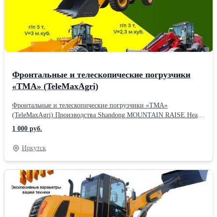
Фронтальные и телескопические погрузчики
«TMA» (TeleMaxAgri)
Фронтальные и телескопические погрузчики «TMA»
(TeleMaxAgri) Производства Shandong MOUNTAIN RAISE Heavy
Industry Machinery Co., Ltd. (КНР), поставщика погрузочной
1 000 руб.
техники на рынки Северной и Южной Америки, Западной
и Восточной Европы, а также Африки. Преимущества
Иркутск
указанных погрузчиков: проверенная конструкция от обычного
фронтального погрузчика, коробка “powershift”, дизель
«WEICHAI» на механической аппаратуре, просторная кабина,
много полезных в работе доп. опций, повышенная
маневренность за счет шарнирно-сочлененной рамы. К
недостаткам этих моделей можно отнести: большие габариты
(высота > 3 м), недостаточный размер стрелы (длина < 6 м), по