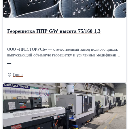
Георешетка ППР GW высота 75/160 1,3
ООО «ПРЕСТОРУСЬ» — отечественный завод полного цикла,
выпускающий объёмную георешётку и усиленные модификации
для дорожного строительства и горной промышленности.
—
Предприятие с 25-летним опытом предлагает инженерное
сопровождение проектов и поставки по всей России, сокращая
Грязи
бюджет объектов за счёт экономии сыпучих материалов и
ускорения монтажных работ. Продукция адаптирована к
сложному климату и высоким нагрузкам, что подтверждено
участием в более чем двух тысячах объектов в РФ и за рубежом.