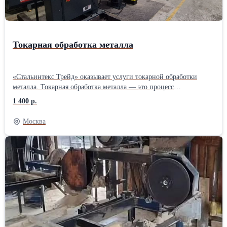
Токарная обработка металла
«Стальинтекс Трейд» оказывает услуги токарной обработки
металла. Токарная обработка металла — это процесс
механической обработки, при котором заготовка вращается
1 400 р.
вокруг своей оси, а инструмент (обычно токарный резец)
перемещается по радиусу и длине детали, удаляя материал и
Москва
придавая изделию нужную форму и размеры. Этот метод
широко используется для создания цилиндрических, конусных и
других сложных форм. Токарная обработка применяется в
различных отраслях промышленности, таких как
машиностроение, автомобилестроение, авиастроение и других,
где требуется высокая точность изготовления деталей. Токарные
работы: от 1 400 руб./ч. Срочные токарные работы: от 2000 руб./
ч. Токарные работы минимальный заказ от 20 000 руб. Другие
услуги по обработке металла смотрите на официальном сайте
«Стальинтекс Трейд»