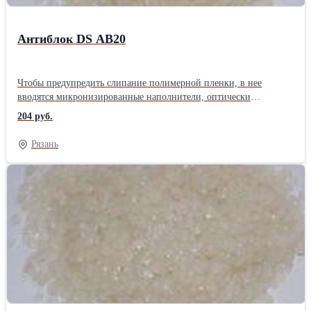
Антиблок DS AB20
Чтобы предупредить слипание полимерной пленки, в нее
вводятся микронизированные наполнители, оптически
прозрачные и визуально незаметные в пленке, но придающие
204 руб.
поверхности микрошероховатость. При этом уменьшается
площадь контакта между слоями пленки, и поэтому пакеты легко
Рязань
раскрываются. Присутствие антиблока в пленке улучшает
фиксацию печати, повышает прочность сварного шва. Основные
характеристики добавки Марка Антиблок DS AB20
Цвет Натуральный Несущий полимер LLDPE - 78% Оксид
кремния - 20 % Антиоксидант - 2 % Характеристики: Внешний
вид - гранулы натурального цвета Плотность - 1177 кг/м3 Предел
текучести расплава - 10,9 г/10мин Температура плавления - 110
°С Термостойкость – 250 °С Миграция - отсутствует Содержание
влаги - менее 0.3 % Рекомендуемый ввод - 0,2-4% в
зависимости от требований выпускаемых изделий
Совместимость: LDPE (ПВД), HDPE (ПНД), LLDPE (линейны
ПВД), PP (полипропилен), PO, PVC, EVA Сфера применения: