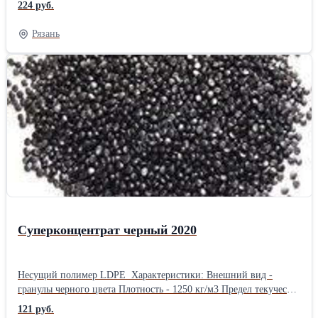
224 руб.
Содержание влаги - менее 0.2 % Светостойкость - 5
Рекомендуемый ввод - 1-6% Совместимость: LDPE (ПВД),
Рязань
HDPE (ПНД), LLDPE (линейны ПВД), PP (полипропилен), PS
(полистирол), ABS (композитный пластик), AS (композиты
стирола), полиолефины. Сфера применения: Экструзия пленок,
формная экструзия и т.п.Длина: 50 см Ширина: 40 см Высота: 20
см Вес: 25 кг Способ упаковки: ПП мешок
Суперконцентрат черный 2020
Несущий полимер LDPE Характеристики: Внешний вид -
гранулы черного цвета Плотность - 1250 кг/м3 Предел текучести
расплава - 9,6 г/10мин Температура плавления - 110 °С
121 руб.
Содержание влаги - менее 0.15% Коэффициент миграции - 5