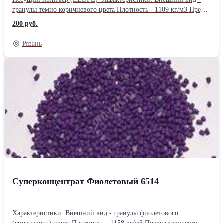
гранулы темно коричневого цвета Плотность - 1109 кг/м3 Предел
текучести расплава - 10,1 г/10мин (М=2,16кг при Т=190Со)
200 руб.
Температура плавления - 110 °С Миграция - отсутствует
Содержание влаги - менее 0.3 % Рекомендуемый ввод - 1-6%
Рязань
Совместимость: LDPE (ПВД), HDPE (ПНД), LLDPE (линейны
ПВД), PP (полипропилен), PS (полистирол), ABS (композитный
пластик), AS (композиты стирола), полиолефины. Сфера
применения: Экструзия пленок, формная экструзия и
т.п.Производитель: Китай Длина: 50 см Ширина: 40 см Высота:
20 см Вес: 25 кг Способ упаковки: ПП мешок
Суперконцентрат Фиолетовый 6514
Характеристики: Внешний вид - гранулы фиолетового
(сиреневого) цвета Плотность – 1158 кг/м3 Предел текучести