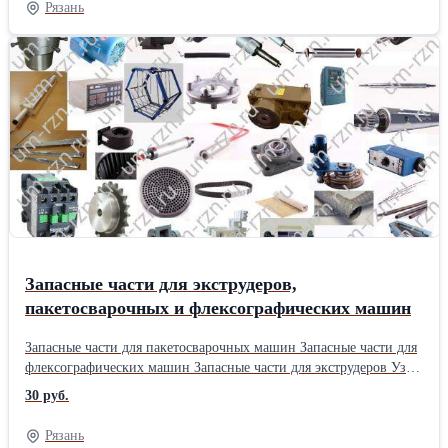
Рязань
выпускаемых изделий Совместимость: LDPE (ПВД), HDPE
(ПНД), LLDPE (линейны ПВД), PP (полипропилен), PO, PVC,
EVA Сфера применения: Экструзия пленок, формная экструзия и
т.п.Производитель: Китай Длина: 50 см Ширина: 40 см Высота:
20 см Вес: 25 кг Способ упаковки: ПП мешок
Запасные части для экструдеров,
пакетосварочных и флексографических машин
Запасные части для пакетосварочных машин Запасные части для
флексографических машин Запасные части для экструдеров Узлы
и комплектующие Подшипники Крепеж Прочее Запасные части
30 руб.
б/у Весь ассортимент, цены и подробное описание на сайте По
вопросам обращаться: +79209741625 Андрей.Производитель:
Рязань
Турция