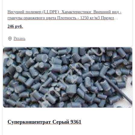
Несущий полимер (LLDPE) Характеристики: Внешний вид -
гранулы оранжевого цвета Плотность - 1250 кг/м3 Предел
текучести расплава - 15 г/10мин Температура плавления - 110 °С
246 руб.
Миграция - отсутствует Содержание влаги - менее 0.15 %
Рекомендуемый ввод - 2-6% Термостойкость - 300 С.
Рязань
Светостойкость - 5 Совместимость: LDPE (ПВД), HDPE (ПНД),
LLDPE (линейны ПВД), PP (полипропилен), PS (полистирол),
ABS (композитный пластик), AS (композиты стирола),
полиолефины. Сфера применения: Экструзия пленок, формная
экструзия и т.п.Производитель: Китай Длина: 50 см Ширина: 40
см Высота: 20 см Вес: 25 кг Способ упаковки: ПП мешок
Суперконцентрат Серый 9361