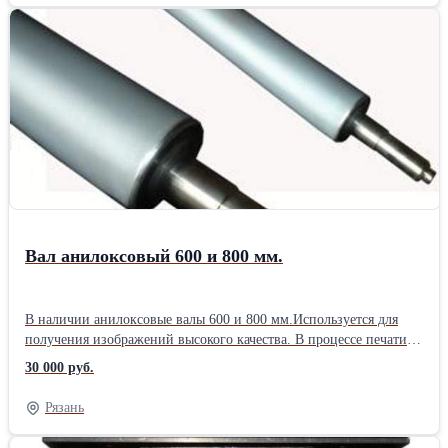
Вал анилоксовый 600 и 800 мм.
В наличии анилоксовые валы 600 и 800 мм.Используется для
получения изображений высокого качества. В процессе печати
анилоксовый вал переносит краску непосредственно на
30 000 руб.
носитель, его качественные характеристики могут существенно
повлиять на конечный результат работы, поэтому специалисты
Рязань
рекомендуют проводить их регулярное техобслуживание. 1. Вал
анилоксовый 600 мм.: Диаметр вала 104 мм, линиатура -300 lpi,