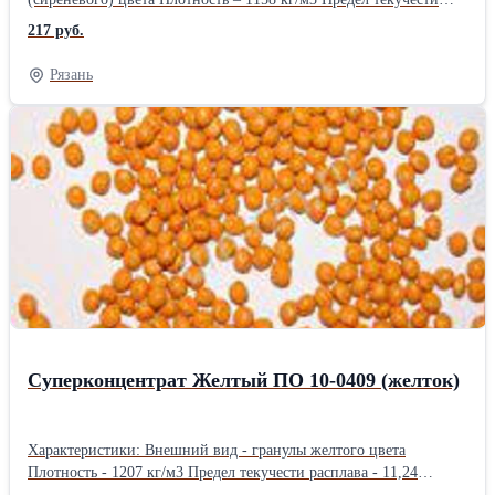
расплава – 9,51 г/10мин Температура плавления - 110 °С
217 руб.
Термостойкость - 280 °С Миграция - отсутствует Содержание
влаги - менее 0.3 % Светостойкость - 8 Рекомендуемый ввод - 1-
Рязань
6% Совместимость: LDPE (ПВД), HDPE (ПНД), LLDPE
(линейны ПВД), PP (полипропилен), PS (полистирол), ABS
(композитный пластик), AS (композиты стирола), полиолефины.
Сфера применения: Экструзия пленок, формная экструзия и
т.п.Производитель: Китай Длина: 50 см Ширина: 40 см Высота:
20 см Вес: 25 кг Способ упаковки: ПП мешок
Суперконцентрат Желтый ПО 10-0409 (желток)
Характеристики: Внешний вид - гранулы желтого цвета
Плотность - 1207 кг/м3 Предел текучести расплава - 11,24
г/10мин Температура плавления - 110 °С Миграция - отсутствует