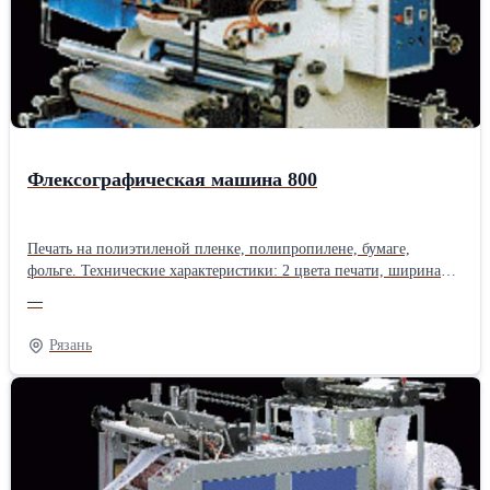
Флексографическая машина 800
Печать на полиэтиленой пленке, полипропилене, бумаге,
фольге. Технические характеристики: 2 цвета печати, ширина
валов 800 мм, скорость печати 50 м/мин, пневмоприжим
—
печатных секций, встроенный активатор, 4 комплекта печатных
валов 500, 540, 600 и 700 мм.Производитель: Китай
Рязань