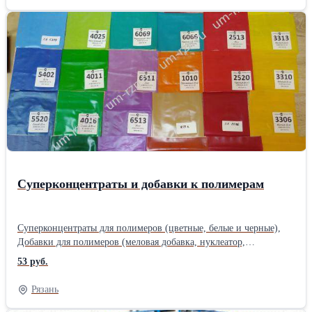
Суперконцентраты и добавки к полимерам
Суперконцентраты для полимеров (цветные, белые и черные),
Добавки для полимеров (меловая добавка, нуклеатор,
осушитель, светостабилизатор, скользящие добавки и др.),
53 руб.
Высылаем бесплатно образцы СКП и добавок на испытания. *
Черные суперконцентраты - от 121 руб/кг. * Белые
Рязань
суперконцентраты - от 144 руб/кг. * Красные суперконцентраты -
от 163 руб/кг. * Бордовые суперконцентраты - от 230 руб/кг. *