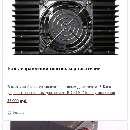
длина хвостовика 165 мм, посадочный диаметр под шестерню
вращения - 40 мм, посадочный диаметр под подшипник - 25 мм.
2. Вал анилоксовый 800 мм.: Диаметр вала 105 мм, линиатура
-300 lpi, длина хвостовика 175 мм, посадочный диаметр под
шестерню вращения - 40 мм, посадочный диаметр под
подшипник - 25 мм.Длина: 60 см Ширина: 11 см Высота: 11 см
Вес: 15 кг
Блок управления шаговым двигателем
В наличии блоки управления шаговым двигателем: * Блок
управления шаговым двигателем BD-36N * Блок управления
шаговым двигателем HB-B3HL * Блок управления шаговым
32 000 руб.
двигателем CL-3HCВес: 1 кг
Рязань