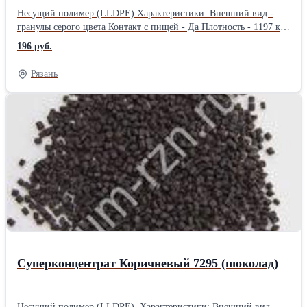
Несущий полимер (LLDPE) Характеристики: Внешний вид -
гранулы серого цвета Контакт с пищей - Да Плотность - 1197 кг/
м3 Предел текучести расплава - 10,2-10,9 г/10мин Температура
196 руб.
плавления - 110 °С Термостойкость - 300 °С Миграция -
отсутствует Содержание влаги - менее 0.0015 % Светостойкость
Рязань
7 Рекомендуемый ввод - 2-6% Совместимость: LDPE (ПВД),
HDPE (ПНД), LLDPE (линейны ПВД), PP (полипропилен), PS
(полистирол), ABS (композитный пластик), AS (композиты
стирола), полиолефины. Сфера применения: Экструзия пленок,
формная экструзия и т.п.Производитель: Китай Длина: 50 см
Ширина: 40 см Высота: 20 см Вес: 25 кг Способ упаковки: ПП
мешок
Суперконцентрат Коричневый 7295 (шоколад)
Несущий полимер (LLDPE) Характеристики: Внешний вид -