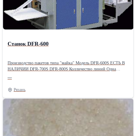
Станок DFR-600
Производство пакетов типа "майка" Модель DFR-600S ЕСТЬ В
НАЛИЧИИ DFR-700S DFR-800S Колличество линий Одна
Максимальная ширина 500mm 600mm 700mm Длина пакета до
—
1000mm Скорость работы 50-120 пак/мин Протяжка Шаговый
двигатель Главный двигатель 1.5KW Мощность нагревателей
Рязань
2.5KW Напряжение питания 220V, 50Hz Электроника
Проверенные Китайские бренды Вес 750kg 800kg 850kg
Габариты L/W/H 2.5×1.15×1.2M 2.5×1.25×1.2M 2.5×1.35×1.2M
Установленные опции Фото глаз для работы с
фотометкойПроизводитель: Китай