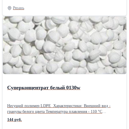
Светостойкость - 8 Термостойкость - 300 С Рекомендуемый ввод
Рязань
- 2-6% в зависимости от требований выпускаемых изделий
Совместимость: LDPE (ПВД), HDPE (ПНД), LLDPE (линейны
ПВД), PP (полипропилен), PO, PVC, EVA Сфера применения:
Экструзия пленок, формная экструзия и т.п.Производитель:
Китай Длина: 50 см Ширина: 40 см Высота: 20 см Вес: 25 кг
Способ упаковки: ПП мешок
Суперконцентрат белый 0130w
Несущий полимер LDPE Характеристики: Внешний вид -
гранулы белого цвета Температура плавления - 110 °С
Содержание влаги - менее 0.15% Светостойкость - 8
144 руб.
Коэффициент миграции - <5 Термостойкость - 300 С
Рекомендуемый ввод - 1-6% в зависимости от требований