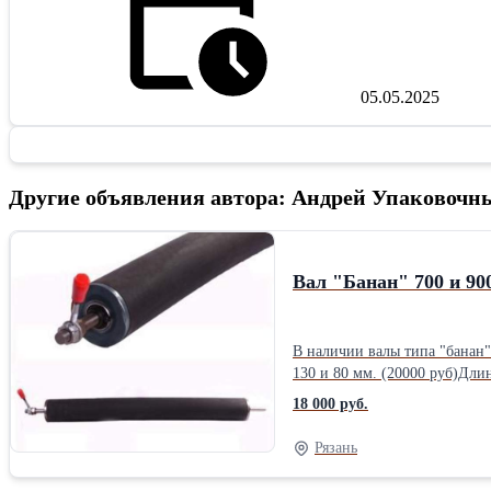
05.05.2025
Другие объявления автора: Андрей Упаковочн
Вал "Банан" 700 и 90
В наличии валы типа "банан" 700 и 900 мм. * Вал "Банан" 700 мм. - Диаметр 105 мм, L хвост. по 100 мм, d - 28
130 и 80 мм. (20000 руб)Длин
18 000 руб.
Рязань