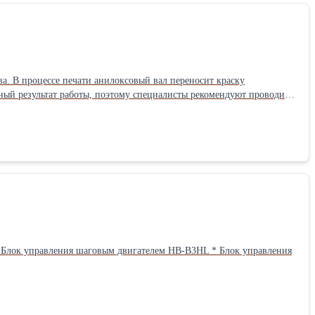
а. В процессе печати анилоксовый вал переносит краску
чный результат работы, поэтому специалисты рекомендуют проводить
 под подшипник - 25 мм.Длина: 60 см Ширина: 11 см Высота: 11 см Вес: 15 кг