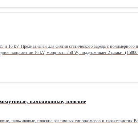
Предназначен для снятия статического заряда с полимерного полотна. * Выходное напряжение 15 kV, мощ
дное напряжение 16 kV, мощность 250 W, поддерживает 2 рамки. (15000 р
хомутовые, пальчиковые, плоские
овые, пальчиковые, плоские различных типоразмеров и характеристик.Вес