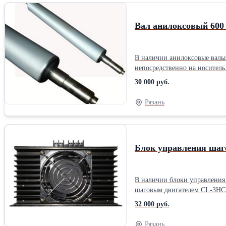
Вал анилоксовый 600 
В наличии анилоксовые валы 
непосредственно на носитель
их регулярное техобслуживание. 1. Вал анилоксовый 600 мм.: Диаметр вала 104 мм, линиатура -300 lpi, длина хвостовика 165 мм, посадочный диа
30 000 руб.
вращения - 40 мм, посадочный диаметр под подшипник - 25 мм. 2. Вал анилоксовый 800 мм.: Диаметр вала 105 мм, линиатура -300 lpi, длина хвостовика 175 мм,
Рязань
Блок управления шаг
В наличии блоки управления шаговым двигателем: * Блок управления шаговым двигателем BD-
шаговым двигателем CL-3HCВ
32 000 руб.
Рязань