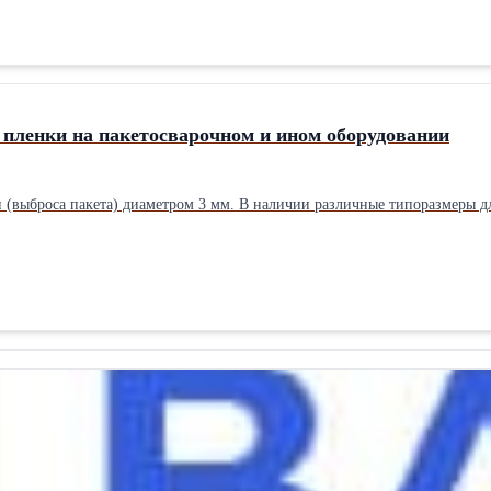
 пленки на пакетосварочном и ином оборудовании
(выброса пакета) диаметром 3 мм. В наличии различные типоразмеры дли