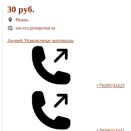
30 руб.
Рязань
um-rzn.promportal.su
Андрей Упаковочные материалы
+79209741625
+79206314431