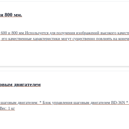
и 800 мм.
600 и 800 мм.Используется для получения изображений высокого качеств
, его качественные характеристики могут существенно повлиять на коне
метр под шестерню
посадочный диаметр под шестерню вращения - 40 мм, посадочный диаметр
овым двигателем
36N * Блок управления шаговым двигателем HB-B3HL * Блок управления
ес: 1 кг