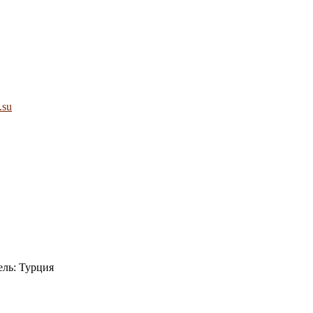
.su
ель: Турция