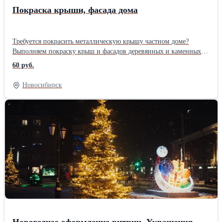
Покраска крыши, фасада дома
Требуется покрасить металлическую крышу частном доме?
Выполняем покраску крыш и фасадов деревянных и каменных
домов c 2012 года. В зависимости от задания заказчика и
60 руб.
технологии производства работ, поможем выбрать наиболее
подходящие материалы для окраски кровли и фасада. Мы знаем,
Новосибирск
чем красить крышу по старой краске, серебрянке, шиферу,
оцинковки. Цена покраски крыши дома в Новосибирске от 60
руб. за м2