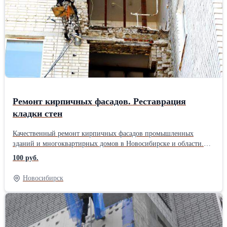
водостоков. Оперативный выезд промышленных альпинистов на
объект. Привлекательные цены на сброс снега с крыш за 1м2.
Ремонт кирпичных фасадов. Реставрация
кладки стен
Качественный ремонт кирпичных фасадов промышленных
зданий и многоквартирных домов в Новосибирске и области.
Ремонт кирпичного фасада здания включает в себя: устранение
100 руб.
трещин в кирпиче; замена отдельного кирпича; реставрация
швов и стыков; гидрофобизация стен. Недорогая цена м2
Новосибирск
восстановления кирпичной кладки, расчет за 1 день, гарантия на
все услуги, профессиональная бригада!