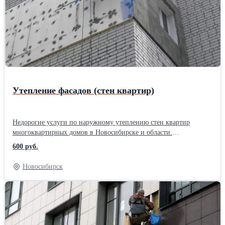
Утепление фасадов (стен квартир)
Недорогие услуги по наружному утеплению стен квартир
многоквартирных домов в Новосибирске и области.
Профессиональное утепление фасадов зданий и коттеджей,
600 руб.
декоративная штукатурка стен фасада, покраска фасада,
установка декор элементов аттестованными промышленными
Новосибирск
альпинистами с 9 летним опытом. Быстрый и эффективный
способ борьбы с промерзанием стен и шумом с улицы
пенопластом, пенополистролом и минеральной ватой. Звоните,
мы найдём решение вашей проблемы, подберём необходимые
материалы и технологию монтажа. Довертись профессионалам,
мы утепляем многоквартирные дома и производственные