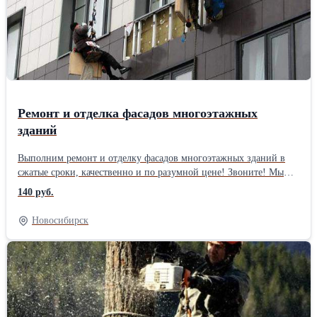
помещения с 2012г.! Стоимость утепления стен квартиры или
дома зависит от сложности заказа. Цена обговаривается после
бесплатного осмотра места работы. Утепление стен снаружи
пенопластом всего от 600 рублей/м2. Лучше один раз утеплить
фасад и навсегда забыть о сквозняках и холоде у вас дома, чем
без конца пытаться делать ремонт межпанельных швов!
Ремонт и отделка фасадов многоэтажных
зданий
Выполним ремонт и отделку фасадов многоэтажных зданий в
сжатые сроки, качественно и по разумной цене! Звоните! Мы
имеем большой опыт работы в сфере обслуживая фасадов
140 руб.
высотных зданий, и выполняем заказы любой сложности. Наши
промышленные альпинисты готовы выехать на Ваш объект в
Новосибирск
любое время, без выходных! Мы выполняем следующие виды
работ: * диагностика и осмотр технического состояния фасадов
здания; * штукатурка и покраска фасадов; * облицовка стен
декоративными элементами; * реставрация отдельных
фрагментов лепного архитектурного декора; * ремонт трещин; *
наружное утепление квартир; * монтаж вентиляционных
коробов, водостоков, молниеотводов; * мытьё и очистка фасадов