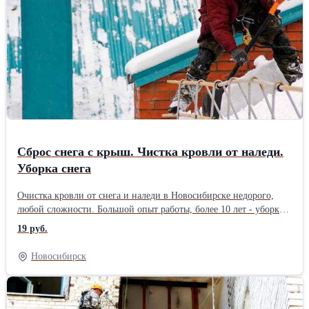
сопровождаться обязательным дополнительным креплением к
фасаду дома. Все работы проводятся промышленными
альпинистами с допусками к высотным работам. Стоимость
работ рассчитывается бесплатно после осмотра объекты. У нас
самая низкая цена в Новосибирске!
Сброс снега с крыш. Чистка кровли от наледи.
Уборка снега
Очистка кровли от снега и наледи в Новосибирске недорого,
любой сложности. Большой опыт работы, более 10 лет - уборка
снега и наледи с крыш зданий промышленными альпинистами,
19 руб.
сотни довольных клиентов. Комплексные услуги на полный
сброс снега с крыш и удаление сосулек и наледи с края кровли
Новосибирск
административных зданий, коттеджей, многоквартирных домов.
Работа по договору с компаниями, допуски на высотные работы,
соблюдение нормативных правил и сроков. Современный
пластиковый инструмент, гарантия сохранности вашей кровли и