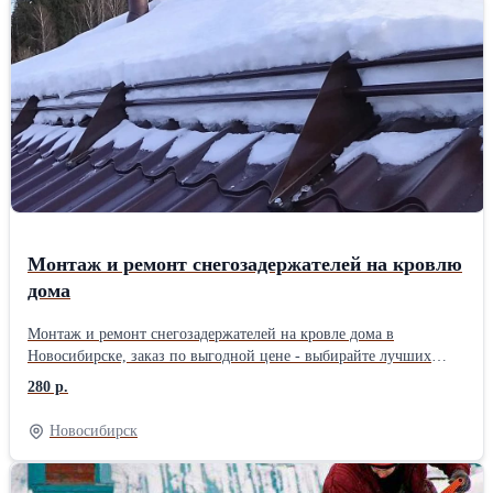
Монтаж и ремонт снегозадержателей на кровлю
дома
Монтаж и ремонт снегозадержателей на кровле дома в
Новосибирске, заказ по выгодной цене - выбирайте лучших
специалистов в городе. Установка снегозадержателей как по
280 р.
всему периметру кровли многоквартирного дома или на
балконном козырьке, так и в потенциально опасных местах – над
Новосибирск
входом в здание, детской площадкой, парковкой и т. д. Монтаж
снегозадержания производится к несущим конструкциям
кровли. Монтаж снегозадержетелей на крыше балкона должен