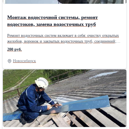
Монтаж водосточной системы, ремонт
водостоков, замена водосточных труб
Ремонт водосточных систем включает в себя: очистку открытых
желобов, воронок и закрытых водосточных труб, соединений;
ремонт и заделку трещин и повреждений в корпусе элементов
200 руб.
водосточной системы; герметизацию стыковых соединений;
замену поврежденных элементов. Если водосточные трубы
Новосибирск
засоряются слишком часто, значит, их диаметр слишком
маленький и они не способны справиться с нагрузкой. Защита
здания исправной водосточной системой продлевает срок
службы постройки на долгие годы В отличие от традиционных
способов ремонта водостоков, привлечение для выполнения
работ альпинистов имеет массу преимуществ: Наши
специалисты работают без использования крупногабаритной
техники, что позволяет проводить манипуляции в условиях
густой застройки и ограниченного пространства. Отказ от
использования подъемной техники (кранов и вышек) позволяет
снизить расходы на ремонт и обслуживание водосточных труб.
Альпа производит монтаж водосточной системы, ремонт