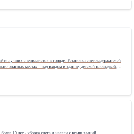
айте лучших специалистов в городе. Установка снегозадержателей
ьно опасных местах – над входом в здание, детской площадкой,
негозадержетелей на крыше балкона должен сопровождаться
ьпинистами с допусками к высотным работам. Стоимость работ
более 10 лет - уборка снега и наледи с крыш зданий