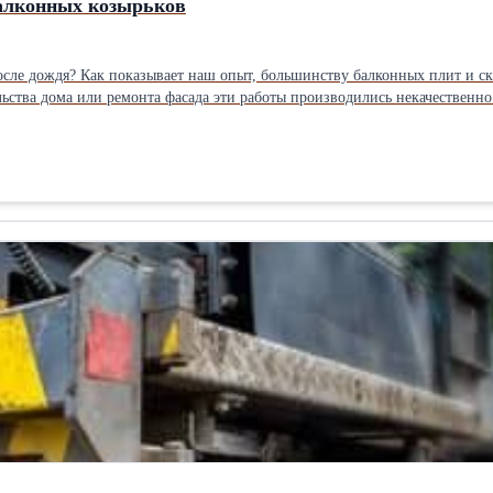
балконных козырьков
осле дождя? Как показывает наш опыт, большинству балконных плит и ск
монта фасада эти работы производились некачественно. Протечки появляются чаще всего из-за разрушения бетонного сл
х примыкания скатного козырька с фасадом дома. Ремонт балкона в это
дежной защитой станет установка скатного козырька над балконной плит
ащиту от внешних воздействий. Компания «Альпа» уж более 12 лет осуществляет ремонт и установку козырьков
е и ближайших регионах. Мы изготавливаем конструкции из металла, по
сущая конструкция, смонтирована на деревянном и металлическом каркасе
ыши полностью герметично, нисколько не боится даже самых сильных ве
межпанельных швов – избавит от сырости и промерзания углов квартиры; 2. Герметизация
одного воздуха и эффекта «плача» окон; 3. Утепление стен снаружи – повысит температуру в помещении на 3-4
ловия для проживания; 4. Шумоизоляция козырьков балконов – понизит или полностью уберёт шум от дождя и
ение сметы. Весь сезон стоимость на монтаж балконных козырьков в
ым" ценам, «под ключ» входит весь необходимый материал и доставка н
овы выехать к вам в любое время. Гарантия на наши работы до трёх лет,