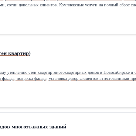
 сотни довольных клиентов. Комплексные услуги на полный сброс снега
оттеджей, многоквартирных домов. Работа по договору с компаниями, д
ковый инструмент, гарантия сохранности вашей кровли и водостоков. О
ос снега с крыш за 1м2.
тен квартир)
ому утеплению стен квартир многоквартирных домов в Новосибирске и о
н фасада, покраска фасада, установка декор элементов аттестованными
нием стен и шумом с улицы пенопластом, пенополистролом и минеральной ватой. Звоните, мы най
иалы и технологию монтажа. Довертись профессионалам, мы утепляем мн
артиры или дома зависит от сложности заказа. Цена обговаривается посл
 без конца пытаться делать ремонт
садов многоэтажных зданий