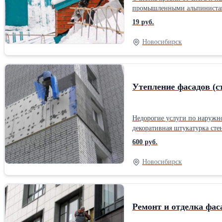
промышленными альпинистами,
административных зданий, к
19 руб.
сроков. Современный пласти
Привлекательные цены на сбр
Новосибирск
Утепление фасадов (с
Недорогие услуги по наружн
декоративная штукатурка сте
эффективный способ борьбы с промерза
600 руб.
подберём необходимые матер
Стоимость утепления стен кв
Новосибирск
пенопластом всего от 600 рублей/м2. Лучше один раз утеплить фасад и навсегда забыть о сквозняках и холоде у вас дома, чем
межпанельных швов!
Ремонт и отделка фа