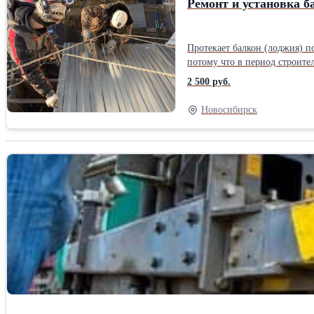
Ремонт и установка 
Протекает балкон (лоджия) п
потому что в период строительства дома или ре
балконной плиты или в места
2 500 руб.
материалов. Однако самой на
позволяющегося скапливаться снегу, гарантируя 100% з
Новосибирск
над балконом в Новосибирск
балконом – это отдельная не
крепления, полотно самой кр
Дополнительно избавим Вас от следующих проблем в квартире: 1. Ремонт 
(заделка) оконных швов – избавит от задувания хол
градуса, с экономит на отоплении и создаст комфортные ус
голубей; 5. Ремонт балконных плит – восстановление бетонного слоя, усиление несущей способности плиты металлическими уголками и оттяжками 6. Закрепление
оторвавшихся ветром листов от крыш балконов. Звони и закажи бесплатно мастера на осмотр и составл
Новосибирске по "замороженн
промышленные альпинисты гот