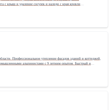
 с крыш и удаление сосулек и наледи с края кровли
опуски на высотные работы, соблюдение нормативных правил и
перативный выезд промышленных альпинистов на объект.
бласти. Профессиональное утепление фасадов зданий и коттеджей,
 промышленными альпинистами с 9 летним опытом. Быстрый и
дём решение вашей проблемы,
огоквартирные дома и производственные помещения с 2012г.!
е бесплатного осмотра места работы. Утепление стен снаружи