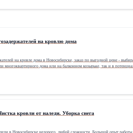
гозадержателей на кровлю дома
ателей на кровле дома в Новосибирске, заказ по выгодной цене - выбир
ли многоквартирного дома или на балконном козырьке, так и в потенциал
егозадержания производится к несущим конструкциям кровли. Монтаж с
м креплением к фасаду дома. Все работы проводятся промышленными ал
ле осмотра объекты. У нас самая низкая цена в Новосибирске!
Чистка кровли от наледи. Уборка снега
аледи в Новосибирске недорого, любой сложности. Большой опыт работы, 