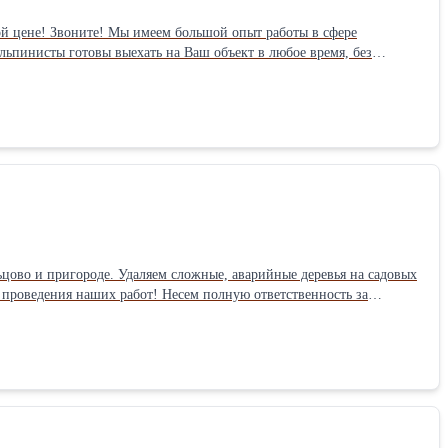
ой опыт работы в сфере
ьпинисты готовы выехать на Ваш объект в любое время, без
емонт трещин; * наружное утепление квартир; * монтаж
 герметизация швов между панелями стен; * покраска водосточных
ого освещения. Для уточнения стоимости работы по Вашему объекту,
удование. Сами доставим материал, выполним работу под ключ,
цово и пригороде. Удаляем сложные, аварийные деревья на садовых
 проведения наших работ! Несем полную ответственность за
ямую к исполнителям, не переплачивайте посредникам!