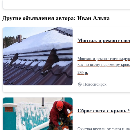
Другие объявления автора: Иван Альпа
Монтаж и ремонт сне
Монтаж и ремонт снегозадерж
как по всему периметру кров
парковкой и т. д. Монтаж сн
280 р.
обязательным дополнительны
рассчитывается бесплатно пос
Новосибирск
Сброс снега с крыш. 
Очистка кровли от снега и н