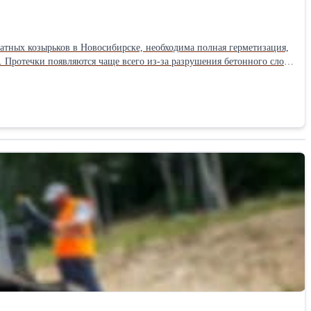
атных козырьков в Новосибирске, необходима полная герметизация,
оя
м случае производят с помощью мастик или наплавляемых
ой или поверх имеющейся крыши балкона, с углом более 60 не
ликарбоната, дерева любого уровня сложности. Наша крыша над
 и прикреплена к стене. Благодаря разработанной системе
тров и не издает никаких посторонних скрежещущих звуков.
а объект. Доверьте работу настоящим профессионалам, наши
 расчётный срок службы не менее 30 лет.