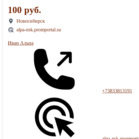
100 руб.
Новосибирск
alpa-nsk.promportal.su
Иван Альпа
+73833813191
alpa-nsk.promporta