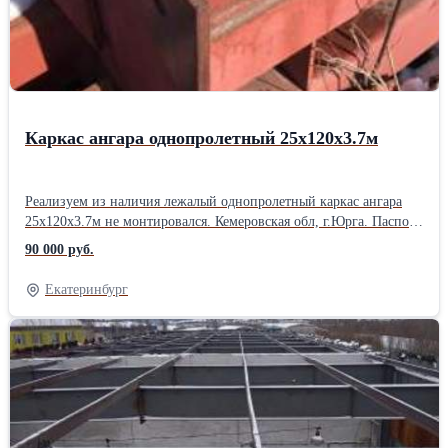
Каркас ангара однопролетный 25х120х3.7м
Реализуем из наличия лежалый однопролетный каркас ангара
25х120х3.7м не монтировался. Кемеровская обл, г.Юрга. Паспорт
здания прилагается. Спецификация элементов: 1.) Фермы пролет
90 000 руб.
25м 21шт (балка 30Б2, угол 100х8, угол 75х6мм) 2.) Колонны
основные выс. 3.7м 42шт (труба проф. 200х160х8мм) 3.)
Екатеринбург
Колонны торцевые выс. 3.7м 8шт (труба проф. 120х80х6мм) 4.)
Ветровые связи длина 6м 40шт (труба проф. 160х120х4мм) 5.)
Прогоны длина 9м 180шт (швеллер 16У) Общий вес: 92т. Цена:
90000р\т с НДС, на сумму: 82800000р. Организуем доставку
грузов попутным автомобильным транспортом в любом
направлении.