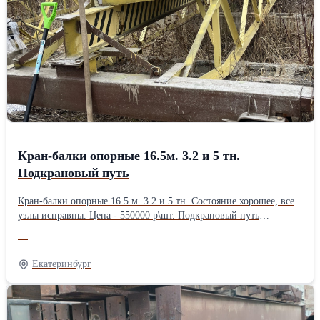
Цена - 2750000 р. Организую доставку попутным
автомобильным транспортом по РФ.
Кран-балки опорные 16.5м. 3.2 и 5 тн.
Подкрановый путь
Кран-балки опорные 16.5 м. 3.2 и 5 тн. Состояние хорошее, все
узлы исправны. Цена - 550000 р\шт. Подкрановый путь
1070*12000*251*10 мм. + рельс 24 Вес 1 хлыста 12 м., в сборе, -
—
1800 кг. Всего 900 погонных метров. Цена - 47 000 р\тн.
Екатеринбург