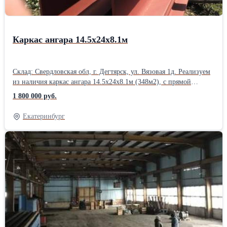
Каркас ангара 14.5х24х8.1м
Склад: Свердловская обл, г. Дегтярск, ул. Вязовая 1д. Реализуем
из наличия каркас ангара 14.5х24х8.1м (348м2), с прямой
крышей. Возможна установка опорной кран-балки г\п 5т.
1 800 000 руб.
Чертежи стадии КМ прилагаются. Спецификация элементов. 1.)
Балка перекрытия длина 14.5м -двутавровая балка 40Ш2 5шт 2.)
Екатеринбург
Колонны высота 7.1м -сварная двутавровая балка 40К1 5шт 3.)
Колонны высота 7.25м -сварная двутавровая балка 40К1 5шт 4.)
Надколонники высота 1м -сварная двутавровая балка 26К1 10шт
5.) Ветровые связи стены -уголок 90х8мм спаренный 2шт 6.)
Ветровые связи крыша -уголок 90х6мм спаренный 3шт Общий
вес конструкции: 22.45т. Цена: 1800000 р\шт с НДС. Организуем
доставку грузов попутным автомобильным транспортом в
любом направлении. Балка, балка горячекатаная,балка стальная,
балка б.у., балка лежалая, двутавровая балка, сварная
двутавровая балка, двутавры, двутавры стальные, швеллер б.у.,
швеллер, уголок б.у., уголок, уголок лежалый, лист, лист б.у.,