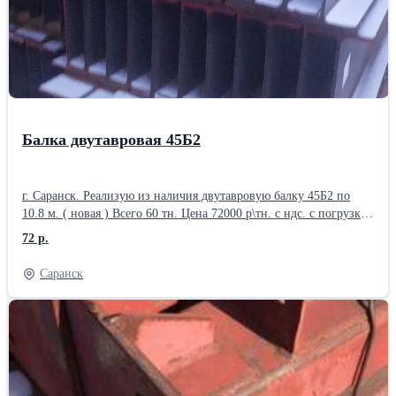
Балка двутавровая 45Б2
г. Саранск. Реализую из наличия двутавровую балку 45Б2 по
10.8 м. ( новая ) Всего 60 тн. Цена 72000 р\тн. с ндс. с погрузкой
на вашу машину. Организую доставку попутным
72 р.
автомобильным транспортом по РФ.
Саранск