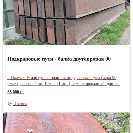
Подкрановые пути - балка двутавровая 90
г. Ижевск. Реализую из наличия подкрановые пути балка 90
(электросварная) по 12м. - 21 шт. (не монтировались). длина -
12000 мм. высота - 900 мм. верхняя полка 430*12000*15 мм.
65 000 р.
нижняя полка 250*12000*10 мм. шейка 900*12000*10 мм.
соединительные пластины 350*930*14 мм. (2 шт.) Вес 1 шт.
Ижевск
(определен экспертным путем, по теоретическому весу
металлопроката) - 1800 кг\шт. Всего - 21 шт. Отгрузка по весам.
Цена 65000 р\тн. Организую доставку грузов попутным
автомобильным транспортом в любом направлении.