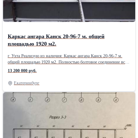
Каркас ангара Канск 20-96-7 м. общей
площадью 1920 м2.
г. Ухта Реализую из наличия: Каркас ангара Канск 20-96-7 м.
общей площадью 1920 м2. Полностью болтовое соединение всех
элементов конструкции. В комплект входит: 1. Колонна
13 200 000 руб.
основная - балка двутавровая 40Ш 7м. 34 шт. 2. Колонны
торцевая - профильная труба 160180 7м. 8 шт. 3. Ферма
Екатеринбург
перекрытия - балка двутавровая 90Ш 19.2 м. 15 шт. 4. Прогоны
крыша - швеллер 24У 6м. 112 шт. 5. Прогоны стены -
профильная труба 120160 6м. 64 шт. 6. Ветровые связи -
профильная труба. 160180 4 шт. 7. Торцевые перекрытия
крайних пролетов швеллер 30 6 шт. Цена с погрузкой на ваши
машины - 13200000 р. с НДС. Поможем с автотранспортом по
РФ.