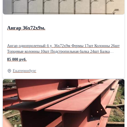
Ангар 36х72х9м.
Ангар однопролетный б.у. 36х72х9м Фермы 17шт Колонны 26шт
Торцевые колонны 10шт Подстропильная балка 24шт Балка
перекрытия 12шт Ветровые связи стены 8шт Ветровые связи
85 000 руб.
крыша 40шт Профнастил 2720м2 Общий вес: 155т Цена с
демонтажем и погрузкой на машины: 85500р\т с НДС, на сумму:
Екатеринбург
13252500р. Подробности по телефону. Организуем доставку
грузов попутным автомобильным транспортом в любом
направлении.Высота профиля: 9000 мм Ширина профиля: 36000
мм Длина: 72000 мм