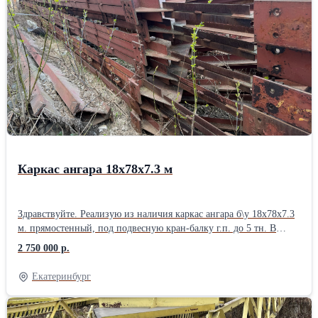
Каркас ангара 18х78х7.3 м
Здравствуйте. Реализую из наличия каркас ангара б\у 18х78х7.3
м. прямостенный, под подвесную кран-балку г.п. до 5 тн. В
комплект входит: 1. Ферма перекрытия 18 м. двускатная - 14 шт.
2 750 000 р.
с креплениями под подвесную кран-балку г.п. до 5 тн. в коньке -
1.6 м. Верхний пояс - уголок спаренный 100х10 мм. Нижний
Екатеринбург
пояс - уголок спаренный 90х8 мм. Укосины - уголок спаренный
70 и 50 мм. 2. Колонны - балка двутавровая 40Ш по 7.3 м. - 32
шт. без нижней пятки. Ориентировочный вес каркаса - 50 тн.