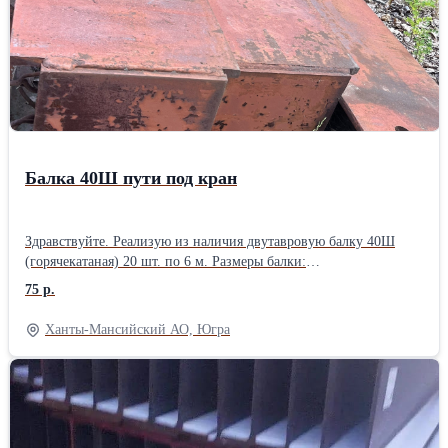
Балка 40Ш пути под кран
Здравствуйте. Реализую из наличия двутавровую балку 40Ш
(горячекатаная) 20 шт. по 6 м. Размеры балки:
390/300/15/11.5мм. Боковые стыковочные пластины 400/240\15
75 р.
мм. Не монтировались. Покрыты красной грунтовкой ГФ-021.
Цена 75000р\тн. с погрузкой на вашу машину. Организую
Ханты-Мансийский АО, Югра
доставку попутным автомобильным транспортом по РФ.