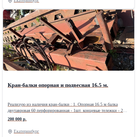
Екатеринбург
Кран-балки опорная и подвесная 16.5 м.
Реализую из наличия кран-балки : 1. Опорная 16.5 м балка
двутавровая 60 перфорированная - 1шт. концевые тележки - 2
шт. (нет одного колеса) голая. Цена 200000 р. 2. Подвесная 16.3
200 000 р.
м. балка двутавровая 60 перфорированная - 1 шт. концевые
тележки - 2 шт. с двигателями. без тельфера. Цена 200000 р.
Екатеринбург
Организую доставку попутным автомобильным транспортом по