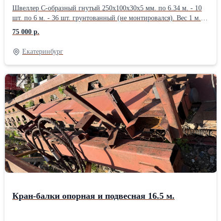
Швеллер С-образный гнутый 250х100х30х5 мм. по 6.34 м. - 10
шт. по 6 м. - 36 шт. грунтованный (не монтировался). Вес 1 м.п.
- 18.683 кг. Цена 75000 р/тн. Организуем доставку грузов
75 000 р.
попутным автомобильным транспортом в любом направлении.
Екатеринбург
Кран-балки опорная и подвесная 16.5 м.