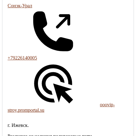
Сонэк-Урал
+79226140005
ooovip-
stroy.promportal.su
г. Ижевск.