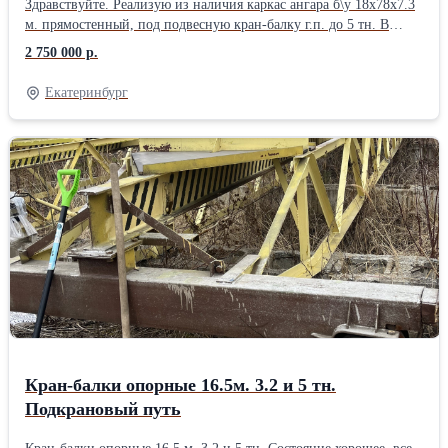
Здравствуйте. Реализую из наличия каркас ангара б\у 18х78х7.3
м. прямостенный, под подвесную кран-балку г.п. до 5 тн. В
комплект входит: 1. Ферма перекрытия 18 м. двускатная - 14 шт.
2 750 000 р.
с креплениями под подвесную кран-балку г.п. до 5 тн. в коньке -
1.6 м. Верхний пояс - уголок спаренный 100х10 мм. Нижний
Екатеринбург
пояс - уголок спаренный 90х8 мм. Укосины - уголок спаренный
70 и 50 мм. 2. Колонны - балка двутавровая 40Ш по 7.3 м. - 32
шт. без нижней пятки. Ориентировочный вес каркаса - 50 тн.
Цена - 2750000 р. Организую доставку попутным
автомобильным транспортом по РФ.
Кран-балки опорные 16.5м. 3.2 и 5 тн.
Подкрановый путь