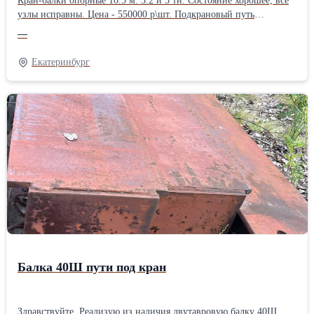
Кран-балки опорные 16.5 м. 3.2 и 5 тн. Состояние хорошее, все
узлы исправны. Цена - 550000 р\шт. Подкрановый путь
1070*12000*251*10 мм. + рельс 24 Вес 1 хлыста 12 м., в сборе, -
—
1800 кг. Всего 900 погонных метров. Цена - 47 000 р\тн.
Екатеринбург
Балка 40Ш пути под кран
Здравствуйте. Реализую из наличия двутавровую балку 40Ш