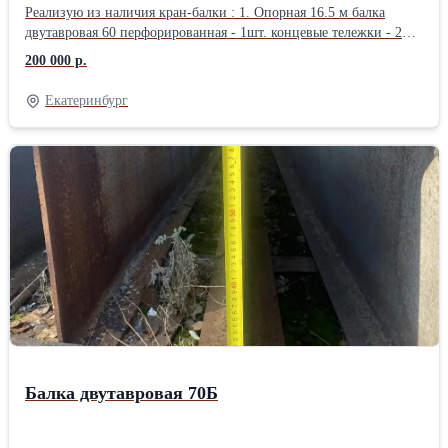
Реализую из наличия кран-балки : 1. Опорная 16.5 м балка
двутавровая 60 перфорированная - 1шт. концевые тележки - 2
шт. (нет одного колеса) голая. Цена 200000 р. 2. Подвесная 16.3
200 000 р.
м. балка двутавровая 60 перфорированная - 1 шт. концевые
тележки - 2 шт. с двигателями. без тельфера. Цена 200000 р.
Екатеринбург
Организую доставку попутным автомобильным транспортом по
РФ.
Балка двутавровая 70Б