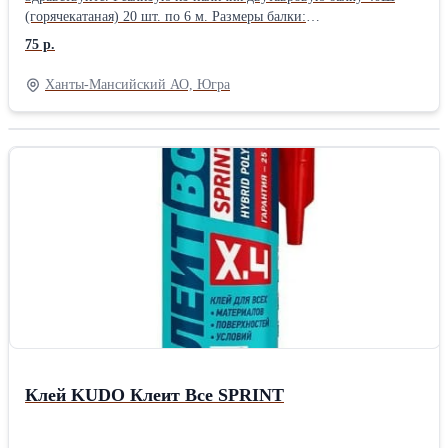
(горячекатаная) 20 шт. по 6 м. Размеры балки:
390/300/15/11.5мм. Боковые стыковочные пластины 400/240\15
75 р.
мм. Не монтировались. Покрыты красной грунтовкой ГФ-021.
Цена 75000р\тн. с погрузкой на вашу машину. Организую
Ханты-Мансийский АО, Югра
доставку попутным автомобильным транспортом по РФ.
Клей KUDO Клеит Все SPRINT