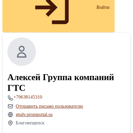
Войти
Алексей Группа компаний
ГТС
+79638145310
Отправить письмо пользователю
gtsdv.promportal.su
Благовещенск