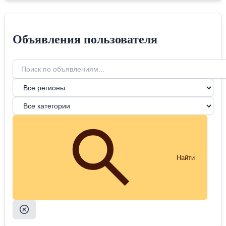
Объявления пользователя
Найти