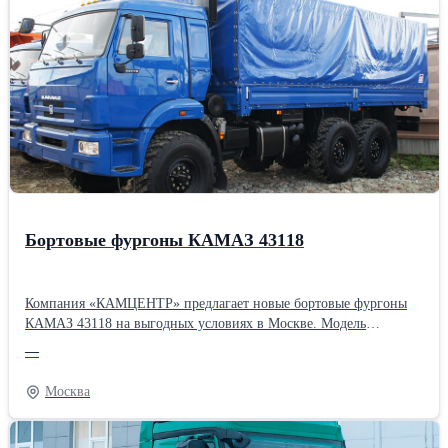
Бортовые фургоны КАМАЗ 43118
Компания «КАМЦЕНТР» предлагает новые бортовые фургоны
КАМАЗ 43118 на выгодных условиях в Москве. Модель
оснащена металлическим кузовом с откидными бортами. В
—
комплект поставки входит тент с каркасом, благодаря чему
КАМАЗ 43118 легко трансформируется в бортовой фургон.
Москва
Подробную информацию Вы можете найти на нашем сайте