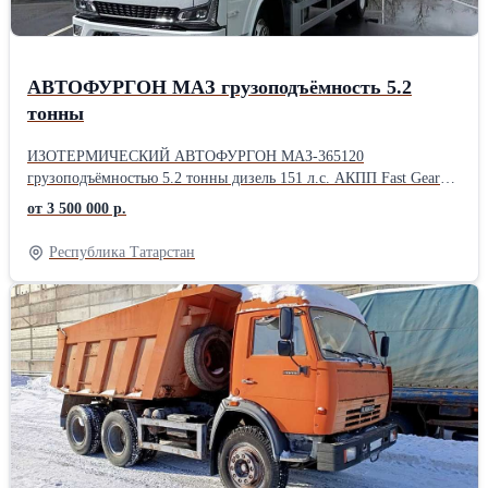
АВТОФУРГОН МАЗ грузоподъёмность 5.2
тонны
ИЗОТЕРМИЧЕСКИЙ АВТОФУРГОН МАЗ-365120
грузоподъёмностью 5.2 тонны дизель 151 л.с. АКПП Fast Gear
модели C6J45TB. Объем кузова 28 м³. Топливный бак 120 л.
от 3 500 000 р.
Мультимедиа с дисплеем 11 дюймов, Круиз-контроль, ABS,ESC.
Двигатель производства СП Беларусь-Китай, мосты Hande.
Республика Татарстан
Передние тормозные механизмы дисковые, а задние –
барабанные. Тормозная система с функциями ABS, ASR, ESP,
полная мах масса автомобиля 8 т. Фургон Купава. Трёхместная
кабина. Вода стеклоомывателей подается точечно, через
проложенные к щеткам дворников тоненькие шланги. Для
обзора задних полусфер закреплены массивные основные
зеркала и дополнительные квадратные со сферическими
стеклами для контроля мертвых зон. Спереди и справа
закреплены сферические тротуарные зеркала, которые облегчают
маневрирование в любом пространстве. МАЗ-365120 оснащён
климатической установкой, электрическими