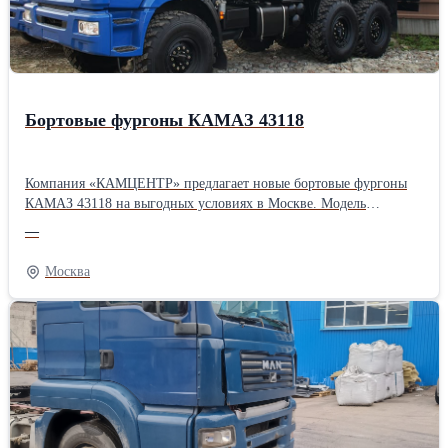
Бортовые фургоны КАМАЗ 43118
Компания «КАМЦЕНТР» предлагает новые бортовые фургоны
КАМАЗ 43118 на выгодных условиях в Москве. Модель
оснащена металлическим кузовом с откидными бортами. В
—
комплект поставки входит тент с каркасом, благодаря чему
КАМАЗ 43118 легко трансформируется в бортовой фургон.
Москва
Подробную информацию Вы можете найти на нашем сайте