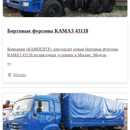
Бортовые фургоны КАМАЗ 43118
Компания «КАМЦЕНТР» предлагает новые бортовые фургоны
КАМАЗ 43118 на выгодных условиях в Москве. Модель
оснащена металлическим кузовом с откидными бортами. В
—
комплект поставки входит тент с каркасом, благодаря чему
КАМАЗ 43118 легко трансформируется в бортовой фургон.
Москва
Подробную информацию Вы можете найти на нашем сайте