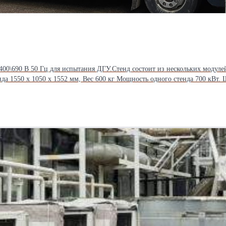
00\690 В 50 Гц для испытания ДГУ.Стенд состоит из нескольких модуле
нда 1550 x 1050 x 1552 мм, Вес 600 кг Мощность одного стенда 700 кВт
енды нагрузочного стенда включены силовые кабели 10 - 30 м для подключ