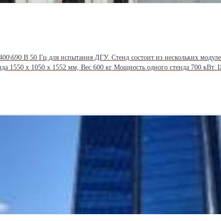
00\690 В 50 Гц для испытания ДГУ. Стенд состоит из нескольких модул
нда 1550 x 1050 x 1552 мм, Вес 600 кг Мощность одного стенда 700 кВт
енды нагрузочного стенда включены силовые кабели 10 - 30 м для подключ