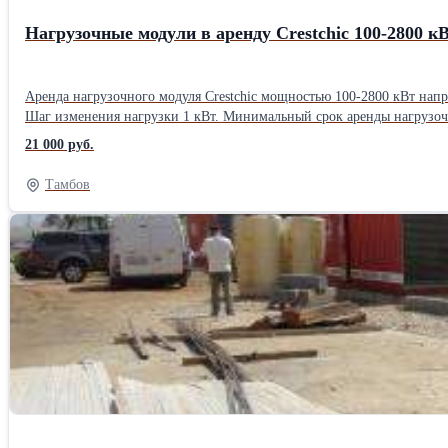
Нагрузочные модули в аренду Crestchic 100-2800 к
Аренда нагрузочного модуля Crestchic мощностью 100-2800 кВт напря
Шаг изменения нагрузки 1 кВт. Минимальный срок аренды нагрузочн
электростанции и работа инженера-оператора. Нагрузочный модуль 
21 000 руб.
Тамбов