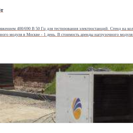
Вт
жением 400/690 В 50 Гц для тестирования электростанций. Стенд на коле
ого модуля в Москве - 1 день. В стоимость аренды нагрузочного модуля
не требует сборки и наличие фундамента под размещение.