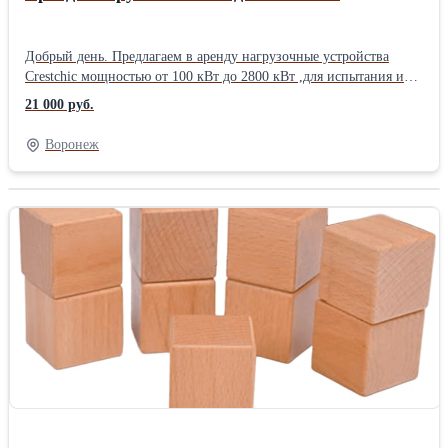
Добрый день. Предлагаем в аренду нагрузочные устройства
Crestchic мощностью от 100 кВт до 2800 кВт ,для испытания и
дозагрузки резервных ДГУ, ГПУ в ходе эксплуатации и после
21 000 руб.
ремонта. Без наценки вы получите оборудование имитирующее
нагрузку с высокой точностью, силовой кабель и инженера –
Воронеж
оператора для своего проекта. С нами вы можете проверить: •
работу устройства автоматической регулировки напряжения
(AVR) • работу системы управления энергоустановкой •
срабатывание схем релейной защиты • синхронизацию • работу
устройства перераспределения нагрузки • работу под нагрузкой
для энергосистемы