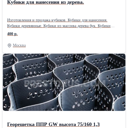
Кубики для нанесения из дерева.
Изготовления и продажа кубиков. Кубики для нанесения.
Кубики деревянные. Кубики из массива дерева бук. Кубики
обработаны маслом. Кубики из бука с размером 40х40мм.
400 р.
Стоимость кубика с гравировкой на каждой стороне. Тираж.
Стоимость. 300шт 400 руб. 500шт. 370 руб. 700шт. 350 руб.
Москва
1000шт. 320 руб. Работаем без НДС., оплата безнал.
Георешетка ППР GW высота 75/160 1,3