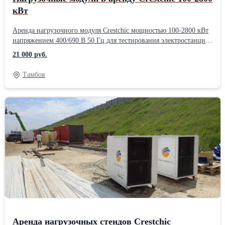
кВт
Аренда нагрузочного модуля Crestchic мощностью 100-2800 кВт
напряжением 400/690 В 50 Гц для тестирования электростанций.
Стенд на колесах. Размер 1550 x 1050 x 1552 мм Вес 580 кг
21 000 руб.
одного стенда 700 кВт Шаг изменения нагрузки 1 кВт.
Минимальный срок аренды нагрузочного модуля в Москве - 1
Тамбов
день. В стоимость аренды нагрузочного модуля включены
силовые кабели до 30 м для подключения к электростанции и
работа инженера-оператора. Нагрузочный модуль не требует
сборки и наличие фундамента под размещение.
Аренда нагрузочных стендов Crestchic