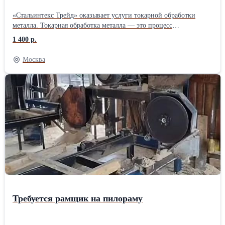
«Стальинтекс Трейд» оказывает услуги токарной обработки
металла. Токарная обработка металла — это процесс
механической обработки, при котором заготовка вращается
1 400 р.
вокруг своей оси, а инструмент (обычно токарный резец)
перемещается по радиусу и длине детали, удаляя материал и
Москва
придавая изделию нужную форму и размеры. Этот метод
широко используется для создания цилиндрических, конусных и
других сложных форм. Токарная обработка применяется в
различных отраслях промышленности, таких как
машиностроение, автомобилестроение, авиастроение и других,
где требуется высокая точность изготовления деталей. Токарные
работы: от 1 400 руб./ч. Срочные токарные работы: от 2000 руб./
ч. Токарные работы минимальный заказ от 20 000 руб. Другие
услуги по обработке металла смотрите на официальном сайте
«Стальинтекс Трейд»
Требуется рамщик на пилораму