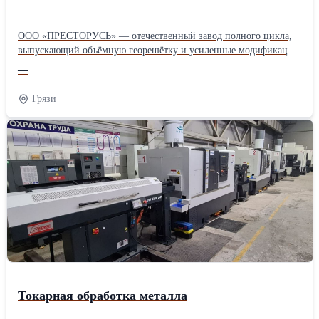
ООО «ПРЕСТОРУСЬ» — отечественный завод полного цикла,
выпускающий объёмную георешётку и усиленные модификации
для дорожного строительства и горной промышленности.
—
Предприятие с 25-летним опытом предлагает инженерное
сопровождение проектов и поставки по всей России, сокращая
Грязи
бюджет объектов за счёт экономии сыпучих материалов и
ускорения монтажных работ. Продукция адаптирована к
сложному климату и высоким нагрузкам, что подтверждено
участием в более чем двух тысячах объектов в РФ и за рубежом.
Токарная обработка металла