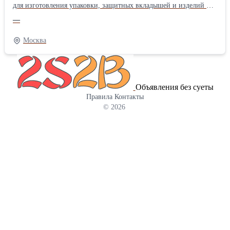
для изготовления упаковки, защитных вкладышей и изделий из
картона. Материал состоит из двух плоских и одного
—
внутреннего гофрированного слоя, который придает листу
жесткость и помогает сохранять форму даже при активном
Москва
использовании. В каталоге представлены листы трехслойного
гофрокартона Т-23 в различных форматах. Ознакомиться более
подробно Вы можете на нашем сайте
Объявления без суеты
Правила
Контакты
© 2026