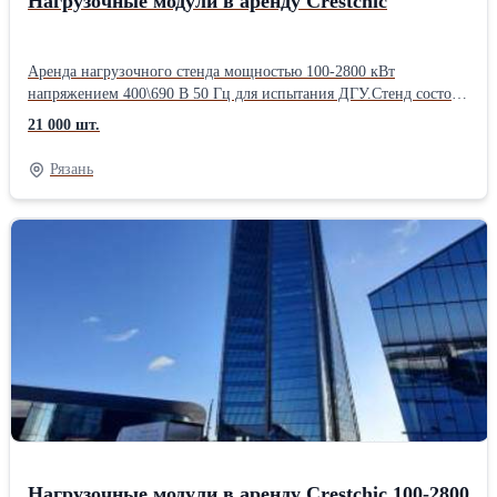
Нагрузочные модули в аренду Crestchic
Аренда нагрузочного стенда мощностью 100-2800 кВт
напряжением 400\690 В 50 Гц для испытания ДГУ.Стенд состоит
из нескольких модулей , объединенных параллельно в единую
21 000 шт.
нагрузочную систему, мощность одного стенда 700 кВт.
Габариты одного нагрузочного стенда 1550 x 1050 x 1552 мм,
Рязань
Вес 600 кг Мощность одного стенда 700 кВт. Шаг изменения
нагрузки от 1 кВт до 100 % нагрузки. Минимальный срок
аренды нагрузочного стенда в Москве - 1 день. В стоимость
аренды нагрузочного стенда включены силовые кабели 10 - 30 м
для подключения к энергоустановке и работа инженера-
оператора. Цена дана без учета транспортной компании!
Нагрузочные модули в аренду Crestchic 100-2800