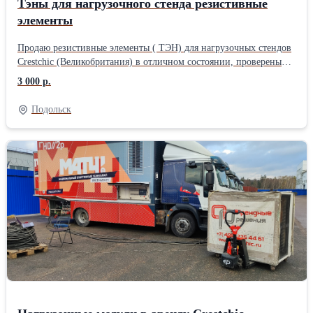
Тэны для нагрузочного стенда резистивные
элементы
Продаю резистивные элементы ( ТЭН) для нагрузочных стендов
Crestchic (Великобритания) в отличном состоянии, проверены
мегаомметром, напряжение 220-240 V, мощность 5 кВт
3 000 р.
Элементы находятся на складе в г. Подольск. Были
демонтированы с нагрузочного стенда , ввиду ошибочного ТЗ.
Подольск