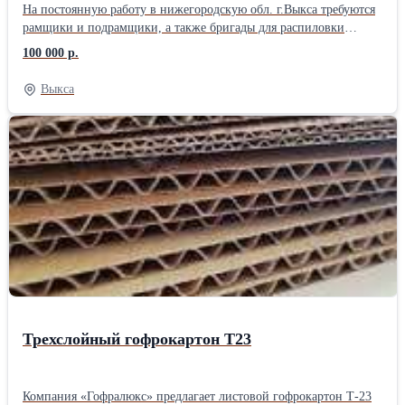
На постоянную работу в нижегородскую обл. г.Выкса требуются
рамщики и подрамщики, а также бригады для распиловки
кругляка (6м хвоя) на обрезной пиломатериал, 1700руб/м3 за
100 000 р.
первый и второй сорт. Стабильная зарплата два раза в месяц.
График работы, вахтовый метод, или 5-6 дневка. Вахтовикам
Выкса
проезд оплачивается. Проживание в общежитии.
Трехслойный гофрокартон Т23
Компания «Гофралюкс» предлагает листовой гофрокартон Т-23