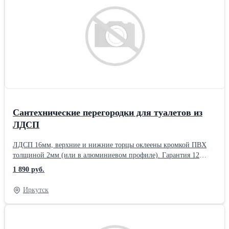
Сантехнические перегородки для туалетов из
ЛДСП
ЛДСП 16мм, верхние и нижние торцы оклеены кромкой ПВХ
толщиной 2мм (или в алюминиевом профиле). Гарантия 12
месяцев. Высота от пола: 150-200мм. Ножки: стальные
1 890 руб.
регулируемые. Фурнитура: на выбор от эконом до премиум
класса.Производитель: Собственное производство Материал
Иркутск
ограждения: Ламинированный МДФ Форма ограждения:
Прямоугольная Способ установки: Напольный Поверхность
ограждения: Тонированная