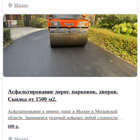
цикл работ: укладку асфальта, ямочный ремонт, укладку
Москва
асфальтовой крошки, установку бордюров, тротуарной плитки,
подготовку основания и благоустройство территории. Выезд
специалиста и составление сметы — бесплатно. Есть
собственный парк техники, поэтому не зависим от аренды и
можем оперативно выходить на объект. Берём заказы любого
объёма — от небольших площадок до крупных территорий. При
объёме от 1500 м2 даём скидку до 10%. Цены начинаются от 465
руб./м2. Если найдёте предложение дешевле — готовы обсудить
и предложить более выгодные условия. Работаем строго по
технологиям, соблюдаем сроки и даём гарантию на покрытие.
Позвоните или оставьте заявку на сайте — приедем, посмотрим
объект и посчитаем стоимость без обязательств.
Асфальтирование дорог, парковок, дворов.
Скидка от 1500 м2.
Асфальтирование и ремонт дорог в Москве и Московской
области. Занимаемся укладкой асфальта любой сложности,
ямочным ремонтом, строительством дорог, укладкой асфальтовой
600 р.
крошки, установкой бортовых камней, тротуарной плитки и
благоустройством территорий. Работаем под ключ: от
Москва