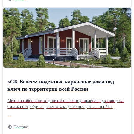
подготовки основания до готового покрытия. Выезд специалиста
на объект бесплатно. Поможем подобрать решение под ваш
бюджет и бесплатно составим 3–5 вариантов сметы. При объёме
от 1500 м2 даём скидку до 10%. Берёмся и за небольшие заказы
— дворы, парковки, подъезды, отмостки. Используем
качественный асфальт с проверенных заводов, современную
технику и опытные бригады. Гарантируем соблюдение сроков и
технологий. Цены начинаются от 600 руб./м2. Точную стоимость
рассчитаем после осмотра объекта. Звоните или пишите —
ответим на все вопросы и приедем посмотреть ваш участок.
«СК Велес»: надежные каркасные дома под
ключ по территории всей России
Мечта о собственном доме очень часто упирается в два вопроса:
сколько потребуется денег и как долго продлится стройка.
Строительная фирма «СК Велес» хочет предложить решение,
—
которое сделает мечту доступнее – банрхаусы собственного
изготовления – современные, надежные и по разумной
Пестово
стоимости. Подрядчик осуществляет работу по всей России и