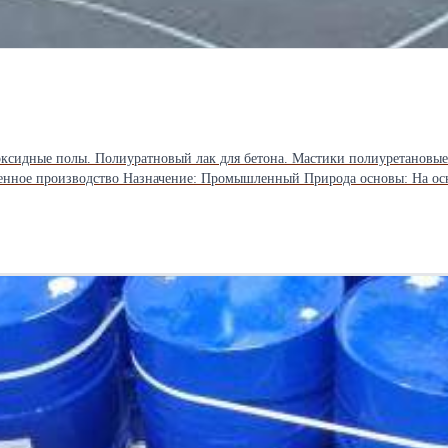
овый лак для бетона. Мастики полиуретановые для кровли Полиуретан холодного отверждения дл
венное производство Назначение: Промышленный Природа основы: На ос
ьсии) Количество компонентов: Однокомпонентный Вес: 30 кг и более 