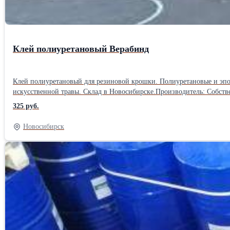
Клей полиуретановый Верабинд
Клей полиуретановый для резиновой крошки. Полиуретановые и эпоксидные полы. Полиуратн
искусственной травы. Склад в Новосибирске.Производитель: Собст
Резинарезиновое покрытие Состояние клея: Жидкое (растворы, эмул
325 руб.
Новосибирск