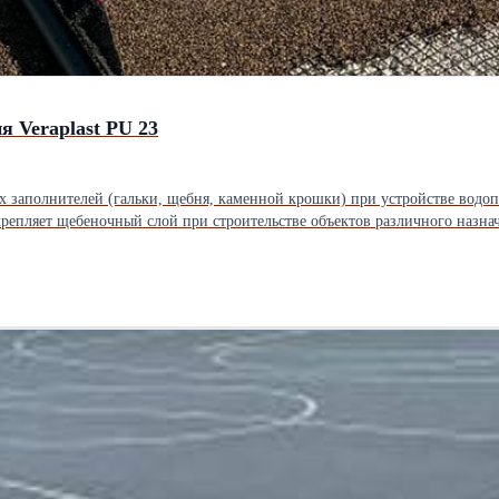
 Veraplast PU 23
щих) покрытий типа «каменный ковер».
климатических условиях; ● Устойчив к ударным и вибрационным нагрузкам; ● Не содержит органических растворите