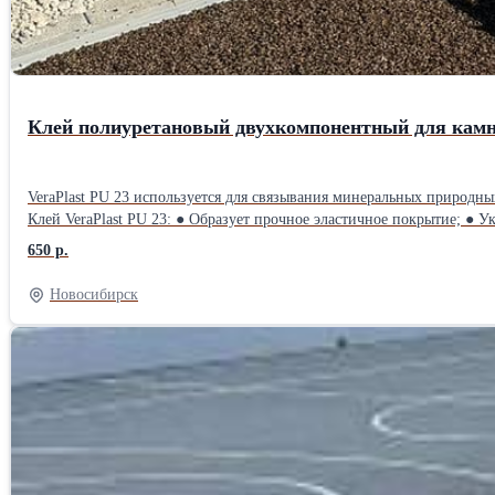
Клей полиуретановый двухкомпонентный для камня
VeraPlast PU 23 используется для связывания минеральных природных заполнителей (гальки, щебня, каменной крошки) при устройстве водопроницаемых (дренирую
Клей VeraPlast PU 23: ● Образует прочное эластичное покрытие; ● Укрепляет щебеночный слой при строительстве объектов различного назначения; ● Устойчив к атмосферным воздействиям в разных
650 р.
Новосибирск