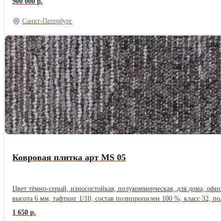
900 000 р.
Арендная ставка для этого места очень низкая и составляет всего 48 400 рубл
Грамотно настроенная реклама: - два профессионально разработанных
Санкт-Петербург
карточка на «Яндекс Картах» с реальными отзывами и высоким рейтингом; - на фасаде здания — согласованн
рынке более 10 лет и демонстрирует устойчивую прибыльность круглый год — сезонных спадов
дверей, успешно работающий более 10 лет на рынке СПб; - наработа
парковка); - перспективы дальнейшего развития, связанные с расш
Ковровая плитка арт MS 05
Цвет тёмно-серый, износостойкая, полукоммерческая, для дома, офиса
высота 6 мм, тафтинг 1/10, состав полипропилен 100 %, класс 32, по
1 650 р.