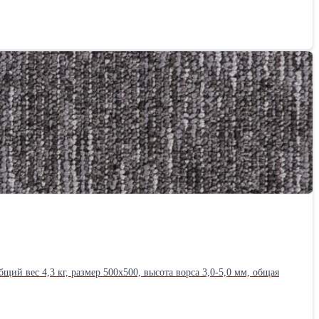
нным доступом. Салон полностью оборудован.
 сети «ВКонтакте»; - правильно настроенная реклама в «Яндексе»; -
ыльный салон
 местоположение салона (высокий трафик покупателей, удобная
ными вложениями в рекламу.
бщий вес 4,3 кг, размер 500x500, высота ворса 3,0-5,0 мм, общая