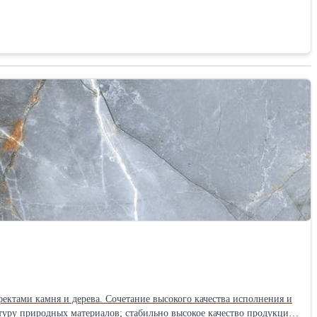
ия клея происходит его вспенивание, компенсирующее небольшие
остойкие; выдерживают резкие перепады температур; обеспечивает
тель: Собственное производство Назначение: Промышленный
стояние клея: Жидкое (растворы, эмульсии) Количество
ектами камня и дерева. Сочетание высокого качества исполнения и