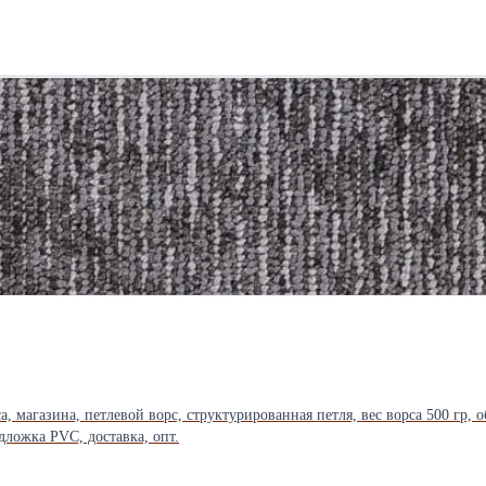
ей, дополнительно оплачиваются КУ в размере 1200 рублей. Видеонаблюдение с удалё
 сайта, которые эффективно привлекают клиентов; - группа в социальной
ая рекламная вывеска. Бизнес со стабильным доходом и без вложений на старте. Салон работает на
 нет. Продавцом будет проведена полная передача дел! Особенности предлагаемого бизнеса: - приб
нная клиентская база (покупатели, дизайнеры, архитекторы); - отличное
ирением ассортимента товаров, масштабированием бизнеса, дополнитель
, магазина, петлевой ворс, структурированная петля, вес ворса 500 гр, о
дложка PVC, доставка, опт.