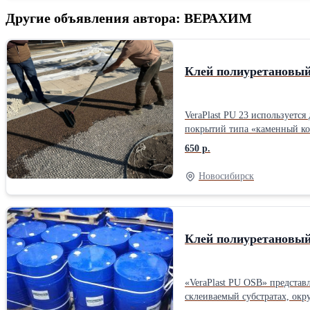
Другие объявления автора: ВЕРАХИМ
Клей полиуретановый
VeraPlast PU 23 используется для связывания минеральны
покрытий типа «каменный ковер». Клей VeraPlast PU 23: ● Образует прочное эластичное покрытие; ● Укрепляет щебеночный слой при строите
назначения; ● Устойчив к атмосферным воздействиям в разных климатических условиях; ● Устойчив к ударным и вибрационным нагрузкам; ● Не содержит органических
650 р.
растворителей и пластификат
Новосибирск
Клей полиуретановый
«VeraPlast PU OSB» представ
склеиваемый субстратах, окр