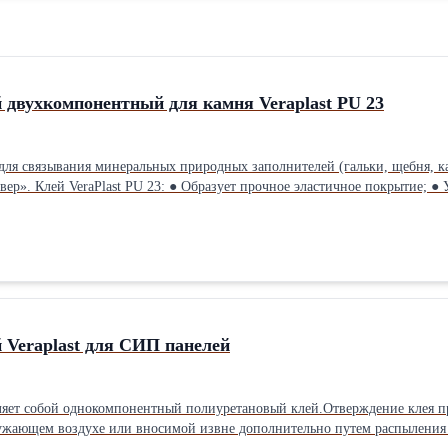
 двухкомпонентный для камня Veraplast PU 23
х природных заполнителей (гальки, щебня, каменной крошки) при устройстве водопроницаемых (дренирующих)
льстве объектов различного
оров. 3-5% от массы наполнителя
 Veraplast для СИП панелей
ляет собой однокомпонентный полиуретановый клей.Отверждение клея про
ужающем воздухе или вносимой извне дополнительно путем распыления 