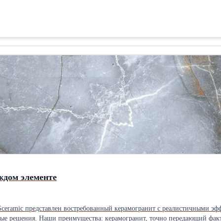
четание прочности и эластичности клеевого шва; в процессе отвержден
остей склеиваемых материалов. клеевые соединения водо-, масло -, бенз
сти на длительный срок эксплуатации склеенных соединений.Производи
смол Тип: Полиуретановый Приклеиваемый материал/изделие: Неопрен Со
ный Вес: 30 кг и более Особенности: Морозоустойчивый
ждом элементе
Sceramic представлен востребованный керамогранит с реалистичными эфф
ьно высокое качество продукции;