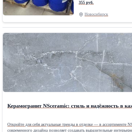
обеспечивает оптимальное со
355 руб.
зазоры и неровности поверхн
достаточный уровень прочно
Новосибирск
Природа основы: На основе 
компонентов: Однокомпонент
Керамогранит NSceramic: стиль и надёжность в ка
Откройте для себя актуальные тренды в отделке — в ассортименте N
современного дизайна позволяет создавать выразительные интерьерные решения. Наши преимущества: керамогранит, точно передающий фактуру природных материалов; стабил