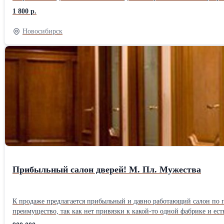
дилерские цены — они помогут вам уверенно конкурировать на рын
1 800 р.
Новосибирск
Прибыльный салон дверей! М. Пл. Мужества
К продаже предлагается прибыльный и давно работающий салон по п
преимущество, так как нет привязки к какой-то одной фабрике и есть возмо
шоурум с выставкой более 40 моделей дверей. Помещение салона пл