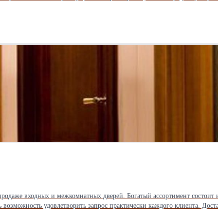
ке. Приглашаем к взаимовыгодному сотрудничеству: будем рады работат
дизайнерами. Поможем сформировать ассортимент, который найдёт отклик у ваших клиентов. Свяжитесь с нами, чтобы обсуди
родаже входных и межкомнатных дверей. Богатый ассортимент состоит 
жность удовлетворить запрос практически каждого клиента. Доставка дверей осущ
ощадью 41 кв. м расположено в популярном ТЦ с высокой проходимостью