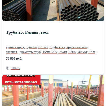
Сертификаты на металл. Есть склады в 38 городах России.
Металл можно купить сегодня , в розницу, от 1 штуки. Работаем
с организациями и частными лицами. Возможна доставка
.Производитель: ММК ГОСТ: ГОСТ 19281-89 Марка металла: Ст
09Г2C Вид металлопроката: Горячекатаный Материал: Стальной
Страна-производитель: Россия
Труба 25, Рязань, гост
купить трубу , диаметр 25 мм, труба гост, труба стальная,
сварная , диаметры труб, 15мм. 20м, 25мм, 32мм; 40 мм; 57 мм;
60 мм; 76 мм; 83 мм, 89 мм;102 мм; 108 мм; 114 мм; 121 мм; 127
70 800 руб.
мм; 133 мм; 159 мм; 168 мм; 219 мм ; 273 мм; 325 мм; 377 мм;
426 мм; 530 мм. Вся труба новая, от известных производителей.
Рязань
сталь 20, сталь 3.. Вес трубы уточняйте у менеджера.
Сертификат. Доставка. Резка в размер.Также в наличии стальная
арматура, арматура а3, арматура а1, полоса , квадрат , круглая
труба, профильные трубы , лист стальной , оцинковка, швеллер ,
уголок, балка, двутавр, шестигранник . Возможна доставка
,Есть склады в 38 городах России. Трубы можно купить сегодня
, в розницу, от 1 штуки. Работаем с организациями и частными
лицами.Производитель: Северсталь ГОСТ: ГОСТ 3262-75