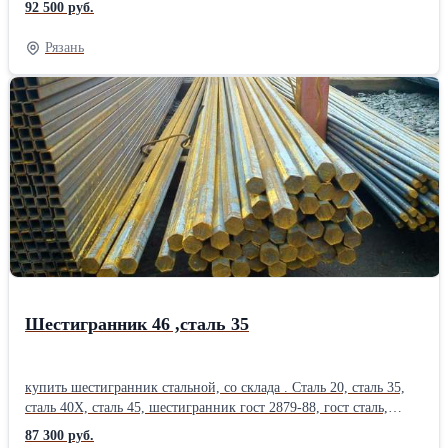
92 500 руб.
отгрузке. Есть резка швеллеров в размер.Производитель:
Северсталь
Рязань
Шестигранник 46 ,сталь 35
купить шестигранник стальной, со склада . Сталь 20, сталь 35,
сталь 40Х, сталь 45, шестигранник гост 2879-88, гост сталь,
1050-88. Отгрузка по электронным весам. Постоянное наличие
87 300 руб.
на складах. Вес шестигранника, цена шестигранник, уточняйте у