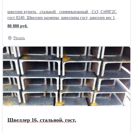
швеллер купить , стальной , горячекатанный , Ст3, Ст09Г2С,
гост 8240. Швеллер размеры, швеллеры гост, швеллер вес 1
метра, швеллер цена за метр, швеллер за тонну в розницу ,
80 880 руб.
уточняйте у менеджера, длина швеллера, 11.7 м , 12 м , 6 м,
Производство : СеверСталь , НТМК, ММК. Сертификат. Купить
Рязань
металл: труба стальная, труба профильная, квадратная,
прямоугольная, труба оцинкованная, арматура 12 мм, арматура
а1, проволока, полоса , квадрат , круглая труба, лист стальной ,
оцинковка, швеллер , уголок, балка, двутавр, шестигранник .
Отгрузка по весам. Доставка по области. Есть склады в 40
городах России. Отгрузка от 1 штуки, в розницу, резка металла,
размер швеллера, работаем с частниками. Швеллер 5; Швеллер 6
5; Швеллер 8; Швеллер 10; Швеллер 12; Швеллер 14; Швеллер
16; Швеллер 18; Швеллер 20; Швеллер 22; Швеллер 24; Швеллер
27; Швеллер 30; швеллер 40;Производитель: ЕВРАЗ НТМК
Страна-производитель: Россия Способ производства:
Горячекатаный Марка металла: Ст 3пс/сп ГОСТ: ГОСТ 8240-97
Материал: Стальной
Швеллер 16, стальной, гост,