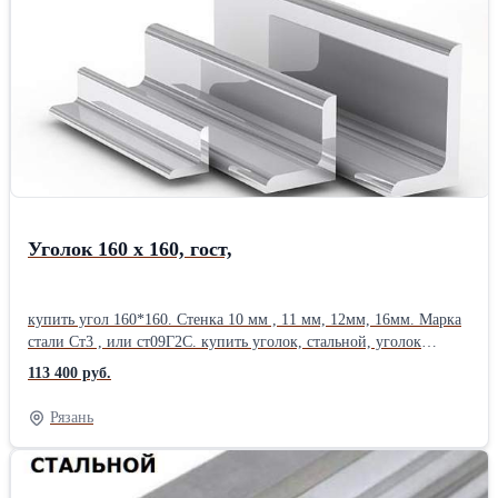
квадрат ,труба металлическая, лист стальной , оцинковка,
швеллер , уголок, балка, двутавр, шестигранник Отгрузка
по весам. Сертификат. Доставка по Рязанской области. Есть
склады в 40 городах России. Отгрузка от 1 штуки, в розницу,
резка металла, размер швеллера, работаем с частниками. Уголок
15; 25х25; 32х32; 40х40; 45х45; 50х50; 63х63; 75х75; 80х80;
90х90; 100х100; 110х110; 125х125; 140х140; 160х160; 180х180;
200х200;Производитель: ЕВРАЗ НТМК
Уголок 160 х 160, гост,
купить угол 160*160. Стенка 10 мм , 11 мм, 12мм, 16мм. Марка
стали Ст3 , или ст09Г2С. купить уголок, стальной, уголок
металлический , равнополочный, уголок гост 8509, уголок вес 1
113 400 руб.
метра гост, уголок цена за метр, уточняйте у
менеджера. Отгрузка от 1 уголка . Резка уголков
Рязань
равнополочных, в размер с высокой точностью , резка металла
газом. Купить металл: труба стальная, труба профильная,
квадратная, прямоугольная, труба оцинкованная, арматура 12
мм, арматура а1, проволока, полоса , квадрат ,труба