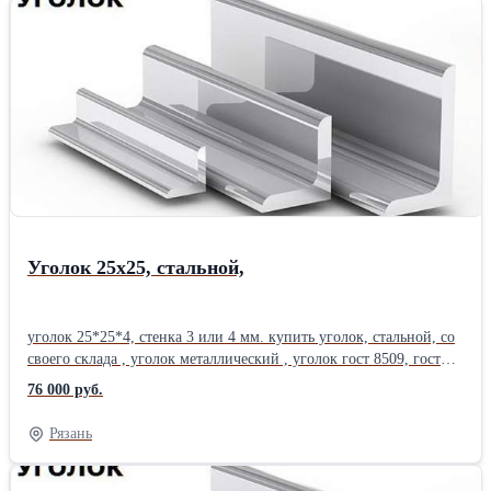
формы. Такой способ изготовления обеспечивает оптимальное
соотношение веса и прочности изделия, и позволяет снизить
массу просечно-вытяжного листа в среднем на 80%. ПВЛ
прорезается и вытягивается из: - горячекатаной стали толщиной
4 – 6 мм; Благодаря решетчатой структуре ПВЛ имеет
способность самоочищаться от любых загрязнений вроде снега
или песка, от сезонной грязи. ПВЛ широко используют в
строительстве для производства настилов, лестничных ступеней
и площадок, при возведении заборов.Производитель: АО Hydro-
Vacuum
Уголок 25х25, стальной,
уголок 25*25*4, стенка 3 или 4 мм. купить уголок, стальной, со
своего склада , уголок металлический , уголок гост 8509, гост
сталь 380-05. Постоянное наличие на складах. Вес уголка, вес
76 000 руб.
метра уголка, уголок цена ,уточняйте у менеджера. Отгрузка от
1 уголка . Резка уголков равнополочных, в размер с высокой
Рязань
точностью , резка металла газом. Купить металл: труба стальная,
труба профильная, квадратная, прямоугольная, труба
оцинкованная, арматура 12 мм, арматура а1, проволока, полоса ,