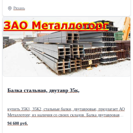
менеджера. Диаметр шестигранника, от 12 мм до 75 мм , длина
Рязань
до 6 м, цена. Резка шестигранника, в размер, с высокой
точностью , пакетная резка на станках ЧПУ, изготовление
заготовок. Также в наличии стальная арматура, арматура а3,
арматура а1, полоса , квадрат , круглая труба, профильные трубы
, лист стальной , оцинковка, швеллер , уголок, балка, двутавр,
круг стальной . 12; 14; 17; 19; 22; 24; 27; 30; 32; 36; 41; 46; 48;
50; 52; 55; 60; 65; 75, Отгрузка по электронным весам.
Сертификаты на металл. Есть склады в 38 городах России.
Металл можно купить сегодня , в розницу, от 1 штуки. Работаем
с организациями и частными лицами. Возможна доставка
.Производитель: Северсталь
Балка стальная, двутавр 35к,
купить 35К1, 35К2, стальные балки, двутавровые, предлагает АО
Металлоторг, из наличия со своих складов. Балка двутавровая
стальная , изготовлена согласно СТО АСЧМ 20-93. Изготовитель
94 600 руб.
- НТМК. Двутавр изготовлен из обычной нелегированной стали,
марки 3сп,С255, 3пс , С 245, либо из низколегированной