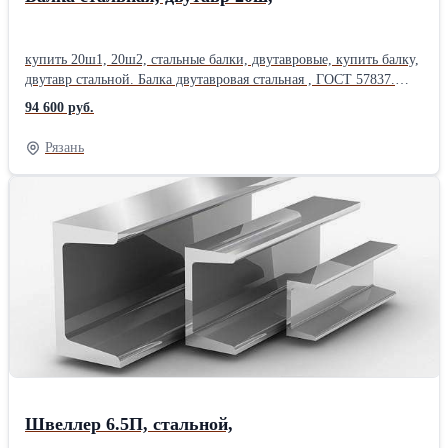
купить 20ш1, 20ш2, стальные балки, двутавровые, купить балку,
двутавр стальной. Балка двутавровая стальная , ГОСТ 57837.
Изготовитель - НТМК.СТО АСЧМ 20-93, сортамент гост,
94 600 руб.
стальной сортамент . балка купить, балка цена, двутавр размер,
уточняйте по телефону. Марка стали, ст3сп, С255, С245, 09Г2С,
Рязань
С345. Нормальные двутавры: балка 20Б, 25Б, 30Б, 35Б, 40Б, 45Б,
50Б, 55Б, 60Б, 70Б. Широкополочный двутавр: балка 20Ш, 25Ш,
30Ш, 35Ш, 40Ш, 45Ш, 50Ш, 60Ш, 70Ш, 80Ш, 90Ш, 100Ш.
Двутавр колонный: балка 20К, 25К, 30К, 35К, 40К . балка
монорельсовая: 24М, 30М, 36М, 45М. Балки новые, из наличия с
собственных складов, из первых рук. Заводской
сертификат. Есть склады в 45 городах России.возможна отгрузка
на экспорт.Производитель: ЕВРАЗ НТМК Способ производства:
Горячекатаный Марка металла: Ст 3пс/сп Материал: Стальной
Швеллер 6.5П, стальной,