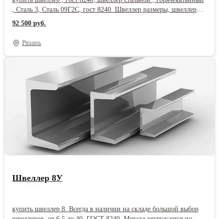
, Сталь 3, Сталь 09Г2С, гост 8240. Швеллер размеры, швеллеры
гост, вес швеллера, швеллер цена , уточняйте у
92 500 руб.
менеджера. длина швеллера, 11.7 м , 12 м , 6 м, Производство :
СеверСталь , НТМК, ММК. Сертификат. Купить металл: труба
Рязань
стальная, труба профильная, квадратная, прямоугольная, труба
оцинкованная, арматура 12 мм, арматура а1, проволока, полоса ,
квадрат , круглая труба, лист стальной , оцинковка, швеллер ,
уголок, балка, двутавр, шестигранник . Есть склады в 38 городах
России.Отгрузка от 1 штуки, в розницу, резка металла, размер
швеллера, работаем с частниками. Швеллер 5; Швеллер 6 5;
Швеллер 8; Швеллер 10; Швеллер 12; Швеллер 14; Швеллер 16;
Швеллер 18; Швеллер 20; Швеллер 22; Швеллер 24;Швеллер
27;Швеллер 30;Производитель: ЕВРАЗ НТМК Способ
производства: Горячекатаный Марка металла: Ст3
Швеллер 8У
купить швеллер 8. Всегда в наличии на складе большой выбор
швеллеров, от 6.5 до 40. ГОСТ 8240. Металл отгружается по