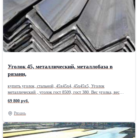
метров, металлопрокат в наличии, Сертификаты на металл. Есть
склады в 38 городах России. Лист цена. Возможна доставка
по области. Также , всегда можно приобрести на металлобазе
металлторг: трубу круглую, труба профильная, квадратная,
прямоугольная. Лист стальной, круг, квадрат, полоса,поковка
.купить металлопрокат ,арматура а i, оцинковка, швеллер ,
уголок, шестигранник .Производитель: ЕВРАЗ НТМК
Уголок 45, металлический, металлобаза в
рязани,
купить уголок, стальной, 45х45х4, 45х45х5, Уголок
металлический , уголок гост 8509, гост 380. Вес уголка, вес
метра уголка, уголок цена ,уточняйте у менеджера. Отгрузка от
69 800 руб.
1 уголка . Резка уголок равнополочный, в размер с высокой
точностью , резка металла газом. Отгрузка по электронным
Рязань
весам. Сертификаты на металл. Есть склады в 38 городах
России. Металл можно купить сегодня , в розницу, от 1 штуки.
Работаем с организациями и частными лицами. Возможна
доставка по области.Уголок