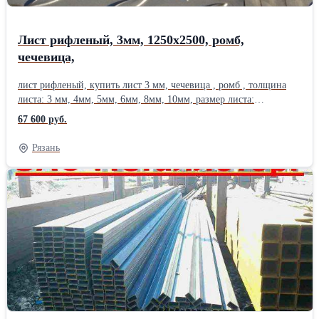
Лист рифленый, 3мм, 1250х2500, ромб,
чечевица,
лист рифленый, купить лист 3 мм, чечевица , ромб , толщина
листа: 3 мм, 4мм, 5мм, 6мм, 8мм, 10мм, размер листа:
1500х6000. Лист горячекатанный стальной, ГОСТ 8568. Марка
67 600 руб.
стали : ст3. Металлический лист, Лист гост 19903, гост сталь .
Отгрузка по весам. Возможна отгрузка части листа, половина
Рязань
листа. Вес листа, уточняйте у менеджера. Сталь листовая ,
толщина листа, от 1.5 мм до 120мм. Лист металла , раскрой
1500х6000мм. Цена листа , уточняйте у менеджера. Отгрузка от
1 лист железа . Резка металла в размер с высокой точностью ,
плазменная резка листа, изготовление заготовок, резка газом.
Также в наличии стальная арматура, арматура а3, арматура а1,
полоса , квадрат , круглая труба, профильные трубы , лист
стальной , оцинковка, швеллер , уголок, балка, двутавр,
шестигранник . Металлопрокат в наличии ,в розницу, от 1
штуки. . Сертификат. Есть склады в 40 городах России. Металл
можно купить сегодня , Работаем с организациями и частными
лицами. Возможна доставка . Рифленый лист – листовой