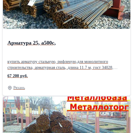
20,арматура 22, арматура 25, арматура 28, арматура 32, арматура
36, арматура 40,Производитель: ММК Вид материала: Стальная
Назначение: Монтажная Класс: А-III (А500С) Форма профиля:
Периодическая Диаметр: 28 - 32 мм Принцип действия:
Ненапрягаемая Способ изготовления: Стержневая Способ
установки: Сварная
Арматура 25, а500с,
купить арматуру стальную, рифленую,для монолитного
строительства, арматурная сталь, длина 11.7 м, гост 34028,
диаметр арматуры, от 6 мм до 40 мм . Арматура А500С, свежая,
67 200 руб.
всегда в наличии, вес арматуры. арматура цена, уточняйте у
менеджера. Купить металл: труба стальная, труба профильная,
Рязань
квадратная, прямоугольная, труба оцинкованная, арматура 12
мм, арматура а1, проволока, полоса , квадрат , круглая труба,
лист стальной , оцинковка, швеллер , уголок, балка, двутавр,
шестигранник , вязальная проволока .Отгрузка по весам.
Сертификат. Доставка по Рязанской области. Есть склады в 40
городах России. Отгрузка от 1 штуки, в розницу, резка металла,
размер швеллера, работаем с частниками. арматура 6, арматура
8, Арматура 10, арматура 12, арматура 14, арматура 16, арматура