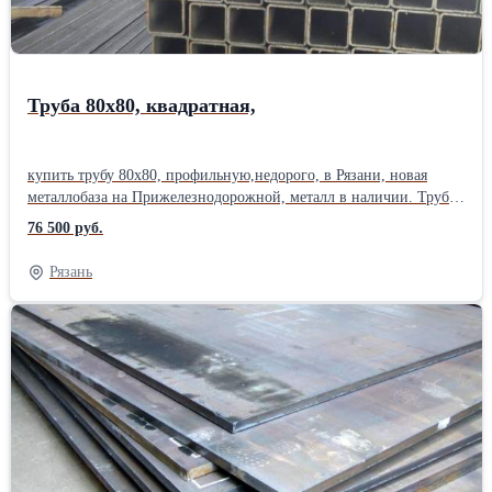
Труба 80х80, квадратная,
купить трубу 80х80, профильную,недорого, в Рязани, новая
металлобаза на Прижелезнодорожной, металл в наличии. Труба
профильная, труба стальная, труба квадратная, труба
76 500 руб.
прямоугольная. Вес профильной трубы, профильная труба цена
за метр, профильная труба вес 1 метра, уточняйте у менеджера.
Рязань
На складе есть услуга резки профильной трубы. Все трубы
новые, не б/у, длина трубы, 6 метров, 12 метров, соответствует
ГОСТ 30245-94, 8645-68, 8639-82 . Отгрузка по электронным
весам. Сертификат на металл.Металл можно купить сегодня , в
розницу, от 1 штуки. Работаем с организациями и частными
лицами. Возможна доставка . 15х15; 20х20; 25х25; 28х28; 30х20;
30х30; 40х20; 40х25; 40х40; 50х25; 50х30; 50х50; 60х30; 60х40;
60х60; 70х70; 80х40; 80х60; 80х80; 100х40; 100х50; 100х60;
100х80; 100х100; 120х60; 120х80; 120х120; 140х140; 150х100;
160х80; 160х120; 160х160; 180х100; 180х140; 180х180; 200х160;