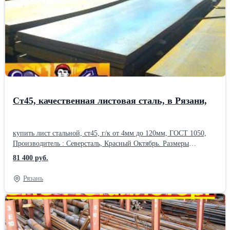
15; 20; 25; 32; 35; 40; 45; 50; 60; 63; 70; 75; 80; 90; 100; 110; 125; 140;
200;Производитель: ЕВРАЗ НТМК ГОСТ: ГОСТ 8509-93 Способ
производства: Горячекатаный Марка металла: Ст 3пс/сп
Материал: Стальной Страна-производитель: Россия
Ст45, качественная листовая сталь, в Рязани,
купить лист стальной, ст45, г/к от 4мм до 120мм, ГОСТ 1050,
Производитель : Северсталь, Красный Октябрь. Размеры
листового проката: толщина от 3мм до 80 мм, ширина листа
81 400 руб.
1250-1500 мм, длина листов 2500-6000 мм. вес листа уточняйте
у менеджера. резка металла в размер, плазменная резка, отгрузка
Рязань
части листа, изготовление заготовок .Также в наличии стальная
арматура, арматура а1, а3, рифленая и гладкая, полоса , квадрат ,
круглая труба, профильные трубы , балка, двутавр, оцинковка,
швеллер , лист стальной . Отгрузка по весам. Сертификаты на
металл. Есть склады в 38 городах России. Металл можно купить