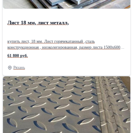
200х200; 240х120; 240х160;300х300 ;Производитель: Северсталь
Форма сечения: Квадратная
Лист 18 мм, лист металл,
купить лист, 18 мм. Лист горячекатанный ,сталь
конструкционная , низколегированная, размер листа 1500х6000,
листы продаются поштучно , можно приобрести часть листа,
61 800 руб.
режем лист газом , гильотиной , плазмой. Мы продаем
продукцию следующих заводов : СеверСталь , Выкса , Аша ,
Рязань
НЛМК, ММК.толщина листа - 18 мм, раскрой 1500мм х 6000
мм, марка стали - ст3сп5 , спокойная , 5 категория, точность
прокатки - А, плоскостность - ПУ ,согласно сертификата -
свариваемость гарантируется, ГОСТ 14637-89, ГОСТ 380-05,
ГОСТ 19903-74 , характер кромки - НО , производитель -
СеверСталь.На каждую отгрузку выдается сертификат качества.
Весь металл российского производства. Производитель:
Северсталь Толщина: 18 мм Марка металла: Ст3 Вид
металлопроката: Горячекатаный Материал: Стальной Страна-
производитель: Россия