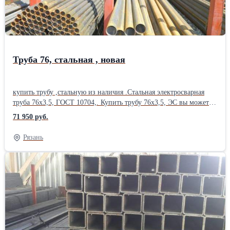
Наружный диаметр: 25 мм Толщина стенки: 2,8 мм Марка стали:
Ст 3пс/сп Вид проката: Горячекатаный Страна-производитель:
Россия Форма сечения: Круглая Способ изготовления: Сварная
Труба 76, стальная , новая
купить трубу ,стальную из наличия .Стальная электросварная
труба 76х3,5, ГОСТ 10704,. Купить трубу 76х3,5, ЭС вы можете
оптом и в розницу. Минимальный объем отгрузки - от одной
71 950 руб.
трубы.Характеристика товара Труба стальная , электросварная.
ЭС,76х3,5 ммТолщина трубы :3,5 мм;Длина трубы: 12
Рязань
м;используют для создания систем водопровода и газовых сетей
магистрального и иного различного характера. Однако у этой
продукции есть и другие возможности для использования –
прокладка коммуникаций, отопительных систем. Труба ЭС 76
применяется на стойплощадках – особенно при создании
готовых блоков.Производитель: Северсталь Наружный диаметр:
76 мм Вид проката: Горячекатаный Страна-производитель:
Россия Форма сечения: Круглая Способ изготовления: Сварная