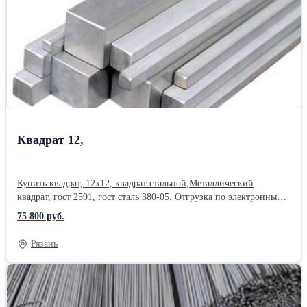
металлическая, лист стальной , оцинковка, швеллер , уголок,
балка, двутавр, шестигранник Отгрузка по весам. Сертификат.
Доставка по области. Есть склады в 40 городах России. Отгрузка
от 1 штуки, в розницу, металлобаза работает с частниками.
Уголок 15; 25х25; 32х32; 40х40; 45х45; 50х50; 63х63; 75х75;
80х80; 90х90; 100х100; 110х110; 125х125; 140х140; 160х160;
180х180; 200х200;Производитель: ЕВРАЗ НТМК ГОСТ: ГОСТ
8509-93 Способ производства: Горячекатаный Марка металла: Ст
3пс/сп Материал: Стальной
Квадрат 12,
Купить квадрат, 12х12, квадрат стальной,Металлический
квадрат, гост 2591, гост сталь 380-05. Отгрузка по электронным
весам. Постоянное наличие на складах. Длина квадрат ,
75 800 руб.
вес квадрата, квадрат цена , уточняйте у менеджера. Квадрат
сталь 3, горячекатанный, размер квадрата от 10х10 мм до 80х80
Рязань
мм. Резка металла в размер ,пакетная резка с высокой
точностью, изготовление заготовок, резка газом. Также
в продаже: полоса стальная, круг стальной, арматура, арматура
а1, а3, рифленая и гладкая, круглая труба, профильные трубы
, балка, двутавр, оцинковка, швеллер , уголок . квадрат 10;