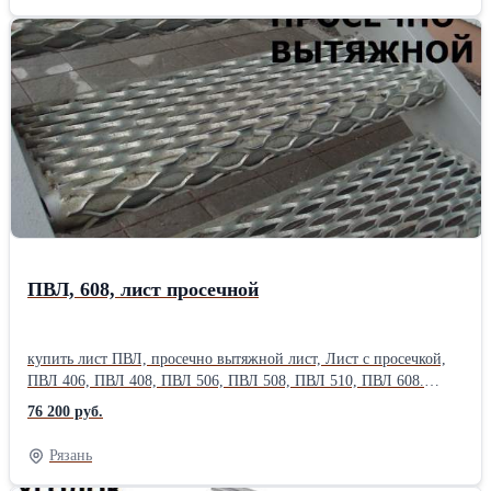
50Б, 55Б, 60Б, 70Б. Широкополочный двутавр: балка 20Ш, 25Ш,
30Ш, 35Ш, 40Ш, 45Ш, 50Ш, 60Ш, 70Ш, 80Ш, 90Ш, 100Ш.
Двутавр колонный: балка 20К, 25К, 30К, 35К, 40К .балка
монорельсовая: 24М, 30М, 36М, 45М. Производство сварных
конструкций (балка двутавровая сварная) больших
сечений. Сертификат. Есть склады в 38 городах России. Металл
можно купить сегодня , в розницу, от 1 штуки. Возможна
доставка по области.Производитель: ЕВРАЗ НТМК Способ
производства: Горячекатаный Марка металла: Ст 3пс/сп
Материал: Стальной Страна-производитель: Россия
ПВЛ, 608, лист просечной
купить лист ПВЛ, просечно вытяжной лист, Лист с просечкой,
ПВЛ 406, ПВЛ 408, ПВЛ 506, ПВЛ 508, ПВЛ 510, ПВЛ 608.
Вытяжной лист, от производителя, компании АО Металлоторг,
76 200 руб.
отличается высоким качеством изготовления, хорошей ценой и
постоянным наличием на наших складах. Просечно вытяжной,
Рязань
это металлический лист, в котором методом просечки с
последующей вытяжкой, выдавливаются отверстия заданной