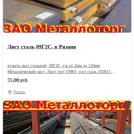
200; 210; 230; 240; 260; 270; 280; 300; 320; 340;
350;Производитель: ММК Страна-производитель: Россия Марка
металла: Ст 35 Способ производства: Горячекатаный ГОСТ:
ГОСТ 2590-88 Материал: Стальной
Лист сталь 09Г2С, в Рязани
купить лист стальной, 09Г2С, г/к от 2мм до 120мм,
Металлический лист, Лист гост 19903, гост сталь 192815.
Отгрузка по электронным весам. Постоянное наличие на
73 200 руб.
складах. Возможна отгрузка части листа, половина листа. Вес
листа, уточняйте у менеджера. Сталь листовая , толщина листа,
Рязань
от 1.5 мм до 120мм. Лист металла , раскрой 1500х6000мм. Цена
листа , уточняйте у менеджера. Отгрузка от 1 лист железа . Резка
металла в размер с высокой точностью , плазменная резка листа,
изготовление заготовок, резка газом. Также в наличии стальная
арматура, арматура а1, а3, рифленая и гладкая, полоса , квадрат ,
круглая труба, профильные трубы , балка, двутавр, оцинковка,
швеллер , уголок . Отгрузка по электронным весам.