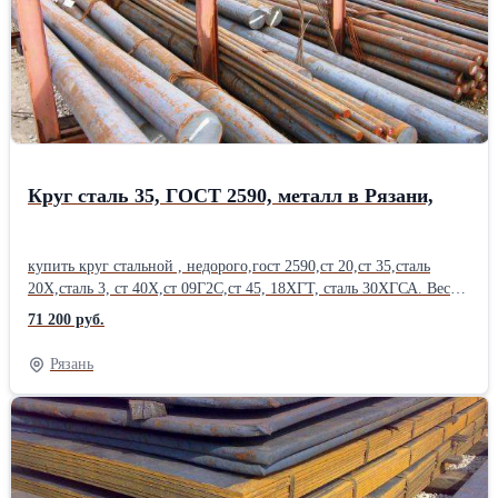
сегодня , в розницу, от 1 штуки. Работаем с организациями и
частными лицами. Возможна доставка .Производитель: ММК
Состояние: Новый ГОСТ: ГОСТ 19903-90 Марка металла: Ст 45
Вид металлопроката: Горячекатаный Материал: Стальной
Страна-производитель: Россия
Круг сталь 35, ГОСТ 2590, металл в Рязани,
купить круг стальной , недорого,гост 2590,ст 20,ст 35,сталь
20Х,сталь 3, ст 40Х,ст 09Г2С,ст 45, 18ХГТ, сталь 30ХГСА. Вес
круга, уточняйте у менеджера. Диаметр круга, сталь 20, от 12 мм
71 200 руб.
до 350 мм , длина до 6 м, круг цена. Резка круга, в размер, с
высокой точностью , пакетная резка на станках ЧПУ, отгрузка
Рязань
части круга, изготовление заготовок.Также в наличии стальная
арматура, арматура а3, арматура а1, полоса , квадрат , круглая
труба, профильные трубы , лист стальной , оцинковка, швеллер ,
уголок, балка, двутавр, шестигранник .12; 14; 16; 18; 20; 22; 25;
26; 28; 30; 32; 34; 36; 38; 40; 42; 45; 48; 50; 52; 54; 56; 60; 65; 70;
75; 80; 85; 90; 95; 100; 110; 120; 130; 140; 150; 160; 170; 180; 190;