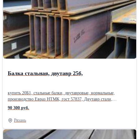
монорельсовая: 24М, 30М, 36М, 45М. мерные балки, длина 12
метров, металлопрокат в наличии, Сертификаты на металл. Есть
склады в 38 городах России. Лист цена. Возможна доставка
по области. Также , всегда можно приобрести на металлобазе
металлторг: трубу круглую, труба профильная, квадратная,
прямоугольная. Лист стальной, круг, квадрат, полоса,поковка
.купить металлопрокат ,арматура а i, оцинковка, швеллер ,
уголок, шестигранник .Производитель: ЕВРАЗ НТМК ГОСТ:
ГОСТ 103-2008 Способ производства: Горячекатаный Марка
металла: Ст 3пс/сп Материал: Стальной Страна-производитель:
Россия
Балка стальная, двутавр 25б,
купить 20Б1, стальные балки, двутавровые, нормальные,
производство Евраз НТМК, гост 57837, Двутавр стали,
3сп,С255, 3пс , С245, низколегированная сталь ,09Г2С,
90 300 руб.
С345. Нормальные двутавры: балка 20Б, 25Б, 30Б, 35Б, 40Б, 45Б,
50Б, 55Б, 60Б, 70Б.Широкополочный двутавр: балка 20Ш, 25Ш,
Рязань
30Ш, 35Ш, 40Ш, 45Ш, 50Ш, 60Ш, 70Ш, 80Ш, 90Ш, 100Ш.
Двутавр колонный: балка 20К, 25К, 30К, 35К, 40К .балка
монорельсовая: 24М, 30М, 36М, 45М. мерные балки, длина 12