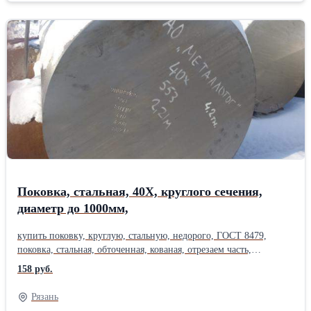
Поковка, стальная, 40Х, круглого сечения,
диаметр до 1000мм,
купить поковку, круглую, стальную, недорого, ГОСТ 8479,
поковка, стальная, обточенная, кованая, отрезаем часть,
блинчики , лентопильным станком до 1000мм. Поддерживаем
158 руб.
постоянное наличие поковок (св 3000 тн.), с обточкой, без
обточки, УЗК, ст09г2с, ст14Г2, ст20, ст40Х, ст40ХН, ст45,
Рязань
40хн2ма, ст65. Вес поковки, стоимость резки, уточняйте у