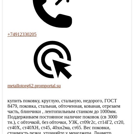
+74912330205
metallotorg62.promportal.su
купить поковку, круглую, стальную, недорого, ГОСТ
8479, поковка, стальная, обточенная, кованая, отрезаем
часть, блинчики , лентопильным станком до 1000мм.
Поддерживаем постоянное наличие поковок (св 3000
тн.), с обточкой, без обточки, УЗК, ст09г2с, ст14Г2, ст20,
ст40Х, ст40ХН, ст45, 40хн2ма, ст65. Вес поковки,
стоимость резки, уточняйте у менеджера. Диаметр