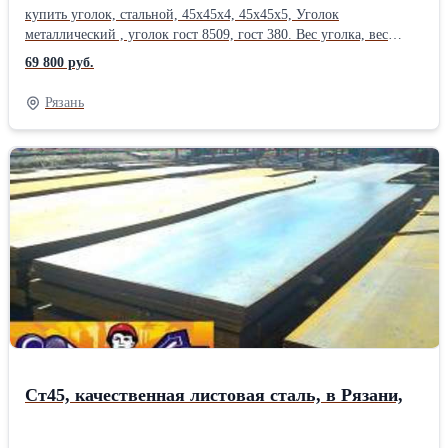
купить уголок, стальной, 45х45х4, 45х45х5, Уголок
металлический , уголок гост 8509, гост 380. Вес уголка, вес
метра уголка, уголок цена ,уточняйте у менеджера. Отгрузка от
69 800 руб.
1 уголка . Резка уголок равнополочный, в размер с высокой
точностью , резка металла газом. Отгрузка по электронным
Рязань
весам. Сертификаты на металл. Есть склады в 38 городах
России. Металл можно купить сегодня , в розницу, от 1 штуки.
Работаем с организациями и частными лицами. Возможна
доставка по области.Уголок
15; 20; 25; 32; 35; 40; 45; 50; 60; 63; 70; 75; 80; 90; 100; 110; 125; 140;
200;Производитель: ЕВРАЗ НТМК ГОСТ: ГОСТ 8509-93 Способ
производства: Горячекатаный Марка металла: Ст 3пс/сп
Материал: Стальной Страна-производитель: Россия
Ст45, качественная листовая сталь, в Рязани,