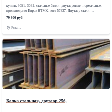
купить 30Б1, 30Б2, стальные балки, двутавровые, нормальные,
производство Евраз НТМК, гост 57837, Двутавр стали,
3сп,С255, 3пс , С245, низколегированная сталь ,09Г2С,
79 800 руб.
С345. Нормальные двутавры: балка 20Б, 25Б, 30Б, 35Б, 40Б, 45Б,
50Б, 55Б, 60Б, 70Б. Широкополочный двутавр: балка 20Ш, 25Ш,
Рязань
30Ш, 35Ш, 40Ш, 45Ш, 50Ш, 60Ш, 70Ш, 80Ш, 90Ш, 100Ш.
Двутавр колонный: балка 20К, 25К, 30К, 35К, 40К .балка
монорельсовая: 24М, 30М, 36М, 45М. мерные балки, длина 12
метров, металлопрокат в наличии, Сертификаты на металл. Есть
склады в 38 городах России. Лист цена. Возможна доставка
по области. Также , всегда можно приобрести на металлобазе
металлторг: трубу круглую, труба профильная, квадратная,
прямоугольная. Лист стальной, круг, квадрат, полоса,поковка
.купить металлопрокат ,арматура а i, оцинковка, швеллер ,
уголок, шестигранник .Производитель: ЕВРАЗ НТМК ГОСТ:
ГОСТ 103-2008 Способ производства: Горячекатаный Марка
металла: Ст 3пс/сп Материал: Стальной Страна-производитель:
Россия
Балка стальная, двутавр 25б,