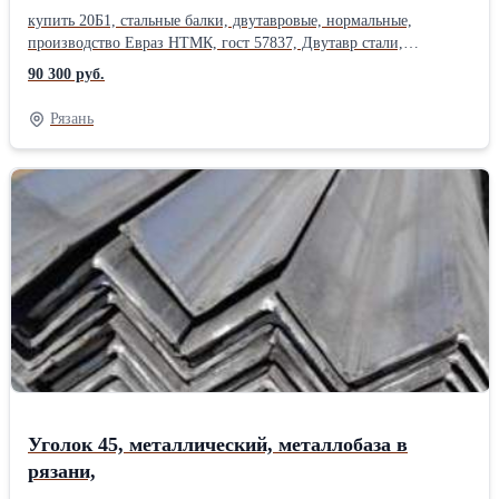
купить 20Б1, стальные балки, двутавровые, нормальные,
производство Евраз НТМК, гост 57837, Двутавр стали,
3сп,С255, 3пс , С245, низколегированная сталь ,09Г2С,
90 300 руб.
С345. Нормальные двутавры: балка 20Б, 25Б, 30Б, 35Б, 40Б, 45Б,
50Б, 55Б, 60Б, 70Б.Широкополочный двутавр: балка 20Ш, 25Ш,
Рязань
30Ш, 35Ш, 40Ш, 45Ш, 50Ш, 60Ш, 70Ш, 80Ш, 90Ш, 100Ш.
Двутавр колонный: балка 20К, 25К, 30К, 35К, 40К .балка
монорельсовая: 24М, 30М, 36М, 45М. мерные балки, длина 12
метров, металлопрокат в наличии, Сертификаты на металл. Есть
склады в 38 городах России. Лист цена. Возможна доставка
по области. Также , всегда можно приобрести на металлобазе
металлторг: трубу круглую, труба профильная, квадратная,
прямоугольная. Лист стальной, круг, квадрат, полоса,поковка
.купить металлопрокат ,арматура а i, оцинковка, швеллер ,
уголок, шестигранник .Производитель: ЕВРАЗ НТМК
Уголок 45, металлический, металлобаза в
рязани,