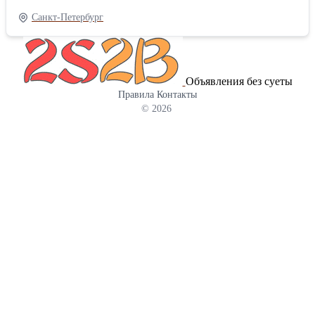
реализуем круги и листы различных марок сталей: ст20, ст35,
Санкт-Петербург
ст45, ст09Г2С, ст12хн3а, ст18ХГТ, ст20Х, ст20Х13, ст20ХН3А,
20Х2Н4А, 25ХГТ, 30ХГСА, 40Х, 40Х13, 40ХН, 40ХН2МА и др.
Металлопрокат можно заказать с привозом из наших
ближайших филиалов в Москве; на металлобазе в Питере
Объявления без суеты
имеется широкий сортамент металла : круги ст3, ст45, ст40Х,
Правила
Контакты
ст20 и ст35, стШХ15 калиброванные круги по ст20, ст35, ст40х,
© 2026
ст45 диаметром от 08 до 48мм, поковки по ст20, ст40х, ст09г2с,
ст45 диаметра от 350 до 580мм , есть листы ст3 гк и ст08пс хк ,
лист оцинкованный , лист рифленый , труба круглая диам. 15,
25, 32, 40, 50мм профиль 25,20,30,40х25 , 50х25,50х50, и до
120х100мм, сетка. На металлобазе в Санкт-Петербурге ведется
продажа листа 09Г2С для машиностроения, балка ст3 и ст09Г2С
для строителей (например, балка 20Б1, 25Б1, 35Б1, 30Б1, 40Б1,
так же балка 25 к1, 30к1, 35 к1, 25ш1, 30ш1,40ш1,36м и 45м ).
На складе в Форносово с запуском нового станка Плазменной и
Термической резки, доступна новая услуга - Плазменная и
Термическая резка листовой стали. Плазменная резка до 40 мм ;
Термическая (газокислородная) резка от 41мм до 200мм. У нас
крытый склад в СПБ Прошу присылать заявки на м/прокат для
просчета стоимости. ТРУБА СТАЛЬНАЯ 1) труба профильная с
размером полок от 15 мм до 180 мм, марок ст3 и 09Г2С 2)