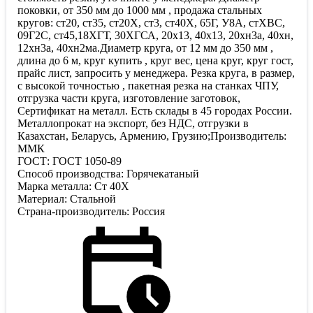
поковки, от 350 мм до 1000 мм , продажа стальных
кругов: ст20, ст35, ст20Х, ст3, ст40Х, 65Г, У8А, стХВС,
09Г2С, ст45,18ХГТ, 30ХГСА, 20х13, 40х13, 20хн3а, 40хн,
12хн3а, 40хн2ма.Диаметр круга, от 12 мм до 350 мм ,
длина до 6 м, круг купить , круг вес, цена круг, круг гост,
прайс лист, запросить у менеджера. Резка круга, в размер,
с высокой точностью , пакетная резка на станках ЧПУ,
отгрузка части круга, изготовление заготовок,
Сертификат на металл. Есть склады в 45 городах России.
Металлопрокат на экспорт, без НДС, отгрузки в
Казахстан, Беларусь, Армению, Грузию;Производитель:
ММК
ГОСТ: ГОСТ 1050-89
Способ производства: Горячекатаный
Марка металла: Ст 40Х
Материал: Стальной
Страна-производитель: Россия