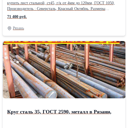
купить лист стальной, ст45, г/к от 4мм до 120мм, ГОСТ 1050,
Производитель : Северсталь, Красный Октябрь. Размеры
листового проката: толщина от 3мм до 80 мм, ширина листа
71 400 руб.
1250-1500 мм, длина листов 2500-6000 мм. вес листа уточняйте
у менеджера. резка металла в размер, плазменная резка, отгрузка
Рязань
части листа, изготовление заготовок .Также в наличии стальная
арматура, арматура а1, а3, рифленая и гладкая, полоса , квадрат ,
круглая труба, профильные трубы , балка, двутавр, оцинковка,
швеллер , лист стальной . Отгрузка по весам. Сертификаты на
металл. Есть склады в 38 городах России. Металл можно купить
сегодня , в розницу, от 1 штуки. Работаем с организациями и
частными лицами. Возможна доставка .Производитель: ММК
Состояние: Новый ГОСТ: ГОСТ 19903-90 Марка металла: Ст 45
Вид металлопроката: Горячекатаный Материал: Стальной
Страна-производитель: Россия
Круг сталь 35, ГОСТ 2590, металл в Рязани,