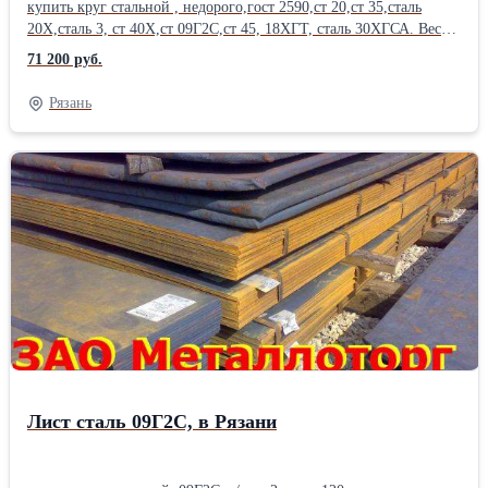
купить круг стальной , недорого,гост 2590,ст 20,ст 35,сталь
20Х,сталь 3, ст 40Х,ст 09Г2С,ст 45, 18ХГТ, сталь 30ХГСА. Вес
круга, уточняйте у менеджера. Диаметр круга, сталь 20, от 12 мм
71 200 руб.
до 350 мм , длина до 6 м, круг цена. Резка круга, в размер, с
высокой точностью , пакетная резка на станках ЧПУ, отгрузка
Рязань
части круга, изготовление заготовок.Также в наличии стальная
арматура, арматура а3, арматура а1, полоса , квадрат , круглая
труба, профильные трубы , лист стальной , оцинковка, швеллер ,
уголок, балка, двутавр, шестигранник .12; 14; 16; 18; 20; 22; 25;
26; 28; 30; 32; 34; 36; 38; 40; 42; 45; 48; 50; 52; 54; 56; 60; 65; 70;
75; 80; 85; 90; 95; 100; 110; 120; 130; 140; 150; 160; 170; 180; 190;
200; 210; 230; 240; 260; 270; 280; 300; 320; 340;
350;Производитель: ММК Страна-производитель: Россия Марка
металла: Ст 35 Способ производства: Горячекатаный ГОСТ:
ГОСТ 2590-88 Материал: Стальной
Лист сталь 09Г2С, в Рязани