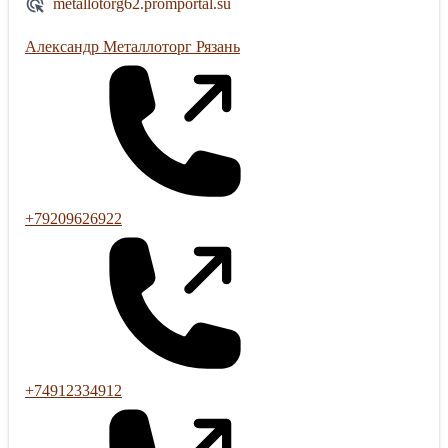
metallotorg62.promportal.su
Александр Металлоторг Рязань
+79209626922
+74912334912