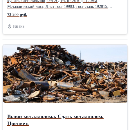
купить лист стальной, 09Г2С, г/к от 2мм до 120мм,
Металлический лист, Лист гост 19903, гост сталь 192815.
Отгрузка по электронным весам. Постоянное наличие на
73 200 руб.
складах. Возможна отгрузка части листа, половина листа. Вес
листа, уточняйте у менеджера. Сталь листовая , толщина листа,
Рязань
от 1.5 мм до 120мм. Лист металла , раскрой 1500х6000мм. Цена
листа , уточняйте у менеджера. Отгрузка от 1 лист железа . Резка
металла в размер с высокой точностью , плазменная резка листа,
изготовление заготовок, резка газом. Также в наличии стальная
арматура, арматура а1, а3, рифленая и гладкая, полоса , квадрат ,
круглая труба, профильные трубы , балка, двутавр, оцинковка,
швеллер , уголок . Отгрузка по электронным весам.
Сертификаты на металл. Есть склады в 38 городах России.
Металл можно купить сегодня , в розницу, от 1 штуки. Работаем
с организациями и частными лицами. Возможна доставка
.Производитель: ММК ГОСТ: ГОСТ 19281-89 Марка металла: Ст
09Г2C Вид металлопроката: Горячекатаный Материал: Стальной
Страна-производитель: Россия
Вывоз металлолома. Сдать металлолом.
Цветмет.