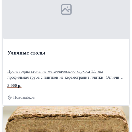
Уличные столы
Производим столы из металлического каркаса 1,5 мм
профильная труба с плиткой из керамогранит плитки. Отличный
выбор для открытых кафе, зоны барбекю и тд... В ассортименте 4
3 000 р.
вида плитки и каркас окрашивается в 4 цвета полимерного
покрытия (Черный, белый, серый металлик и серый гранит).
Новозыбков
Размерный ряд 600х600, 800х800, 1200х600, в зависимости от
размеры, можно разместить от 2 до 6 человек...