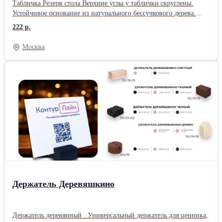
Табличка Резерв стола Верхние углы у таблички скруглены.
выполняется контроль готовых деталей. * Мы сопровождаем
Устойчивое основание из натурального бессучкового дерева.
проект от первого обращения до монтажа готового изделия.
Окрашено безопасной, сертифицированной для общепита
222 р.
эмульсией черного цвета. Сквозь окраску просматривается
структура натурального дерева. Табличка для заведений
Москва
общепита, кафе и ресторанах. Товар серии Деревяшкино
Держатель Деревяшкино
Держатель деревянный . Универсальный держатель для ценника,