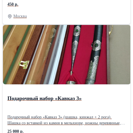
меню специальными маркерами. Маркерную доску можно
450 р.
закрепить на стене или подставке. Подойдет для применения в
офисе, дома или в заведении общепита
Москва
Подарочный набор «Кавказ 3»
Подарочный набор «Кавказ 3» (шашка, кинжал + 2 рога).
Шашка со вставкой из камня в мельхиоре, ножны деревянные,
обтянутые кожей и кинжал кавказский, вставка с камнем в
25 000 р.