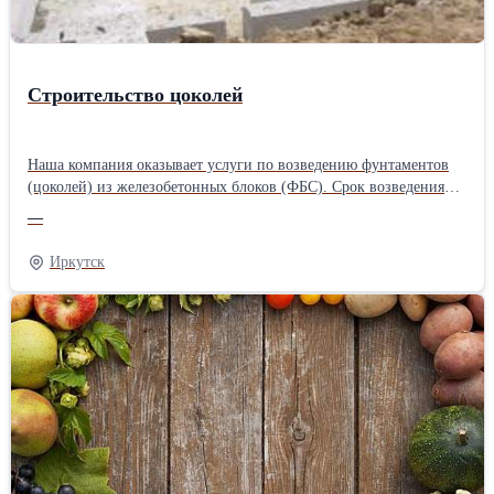
Строительство цоколей
Наша компания оказывает услуги по возведению фунтаментов
(цоколей) из железобетонных блоков (ФБС). Срок возведения
стандартного цоколя 3-5 дней! Полностью комплектуем работы
—
материалами. Мы являемся производителями железобетонных
изделий и имеем возможность изготовить фундаментные блоки
Иркутск
любых размеров. Наши бригады рабочих выполнят работы по
монтажу блоков, а также пустотных плит. Большой опыт работы
в данной сфере позволяет нам выполнять монтаж качественно и
в короткие сроки.Производитель: Собственное производство