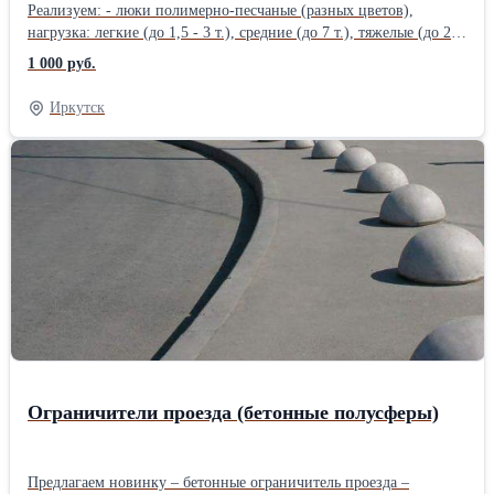
Реализуем: - люки полимерно-песчаные (разных цветов),
нагрузка: легкие (до 1,5 - 3 т.), средние (до 7 т.), тяжелые (до 25
т.) - чугунные, нагрузка: средние (до 10 т.), тяжелые (до 25 т.) -
1 000 руб.
дождеприемники (круглые, прямоугольные) Возможна
доставка.Производитель: Собственное производство Материал:
Иркутск
Чугун
Ограничители проезда (бетонные полусферы)
Предлагаем новинку – бетонные ограничитель проезда –