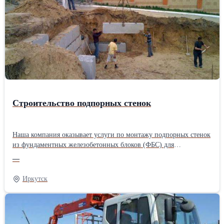
в короткие сроки.Производитель: Собственное производство
Строительство подпорных стенок
Наша компания оказывает услуги по монтажу подпорных стенок
из фундаментных железобетонных блоков (ФБС) для
исключения обсыпания грунта. Срок возведения стандартной
—
стенки 1 день! Полностью комплектуем работы материалами.
Мы являемся производителями железобетонных изделий и
Иркутск
имеем возможность изготовить фундаментные блоки любых
размеров. Организуем доставку блоков и всего необходимого
материала, услуги спецтехники, а также работу бригады.
Большой опыт работы в данной сфере позволяет нам выполнять