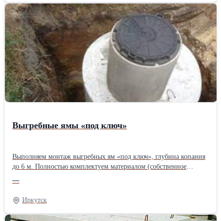
Выгребные ямы «под ключ»
Выполняем монтаж выгребных ям «под ключ», глубина копания
до 6 м. Полностью комплектуем материалом (собственное
производство железобетонных изделий высокого качества), своя
—
спецтехника (экскаватор-погрузчик (гидромолот), кран-борты,
самосвал). Копаем траншеи под канализацию и водопровод,
Иркутск
укладываем трубы. Выполняем планировку, вывоз грунта при
необходимости. Также устанавливаем кессоны (колодцы) на