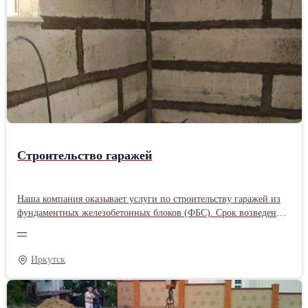
Строительство гаражей
Наша компания оказывает услуги по строительству гаражей из
фундаментных железобетонных блоков (ФБС). Срок возведения
стандартного гаража 5-7 дней! Полностью комплектуем работы
—
материалами. Мы являемся производителями железобетонных
изделий и имеем возможность изготовить фундаментные блоки
Иркутск
любых размеров. Наши бригады рабочих выполнят работы по
монтажу блоков, а также пустотных плит. Большой опыт работы
в данной сфере позволяет нам выполнять монтаж качественно и