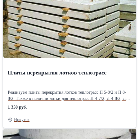
скважины, копаем водопроводную траншею, укладываем трубу.
Опыт работы более 15 лет, доступные цены! Гарантия качества
материалов и работ.Производитель: Собственное производство
Плиты перекрытия лотков теплотрасс
Реализуем плиты перекрытия лотков теплотрасс П 5-8/2 и П 8-
8/2. Также в наличии лотки для теплотрасс Л 4-7/2, Л 4-8/2, Л 5-
8/2, Л 6-8/2, Л 7-8/2, лотки водоотводные железобетонные,
1 350 руб.
размеры 2400 х 300 х 200 мм и 2400 х 400 х 370 мм. Возможно
изготовление решеток для водоотводных лотков. Доставка,
Иркутск
разгрузка, установка.Производитель: Собственное производство