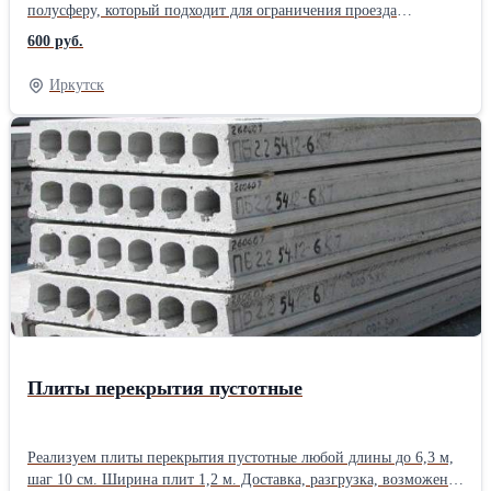
полусферу, который подходит для ограничения проезда
автотранспорта на пешеходных зонах и тротуарах. Полусферы из
600 руб.
бетона применяются на автостоянках торговых, складских и
выставочных комплексов, АЗС, в жилых дворах, парках, на
Иркутск
тротуарах, площадях, перед административными и жилыми
зданиями, на территориях государственных образовательных и
оздоровительных учреждений, вдоль автодорог и магистралей.
Монтаж полусфер не требует проведения "грязных" работ с
порчей поверхности тротуара или дорожного полотна.
Полусферы могут быть окрашены по Вашему желанию в любой
цвет. Размер 50 см х 23 см. Доставка.Производитель:
Собственное производство
Плиты перекрытия пустотные
Реализуем плиты перекрытия пустотные любой длины до 6,3 м,
шаг 10 см. Ширина плит 1,2 м. Доставка, разгрузка, возможен