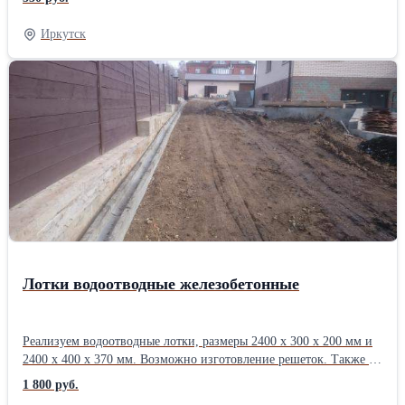
разгрузка, установка. Выполняем работы по монтажу блоков
(возводим цокольные этажи, гаражи, фундаменты, подпорные
Иркутск
стенки). Основные размеры блоков: ФБС 24-3-6 ФБС 24-4-6 ФБС
24-5-6 ФБС 24-6-6 ФБС 12-3-6 ФБС 12-4-6 ФБС 12-5-6 ФБС 12-
6-6 ФБС 9-3-6 ФБС 9-4-6 ФБС 9-5-6 ФБС 9-6-6 ФБС 6-3-6 ФБС
6-4-6 ФБС 6-5-6 ФБС 6-6-6Производитель: Собственное
производство Тип: ФБС
Лотки водоотводные железобетонные
Реализуем водоотводные лотки, размеры 2400 х 300 х 200 мм и
2400 х 400 х 370 мм. Возможно изготовление решеток. Также в
наличии лотки для теплотрасс Л 4-7/2, Л 4-8/2, Л 5-8/2, Л 6-8/2,
1 800 руб.
Л 7-8/2 и плиты перекрытия лотков теплотрасс П 5-8/2 и П 8-8/2.