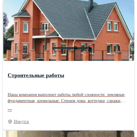
Строительные работы
Наша компания выполнит работы любой сложности: земляные,
фундаментные, кровельные. Строим дома, коттеджи, гаражи,
боксы, склады, промздания из пескоблока, пенобетона, кирпича,
—
бруса и др. Полная комплектация строительства материалом.
Своя спецтехника, строительные материалы. Большой опыт
Иркутск
строительных работ, качество и своевременность
гарантируем.Производитель: Собственное производство