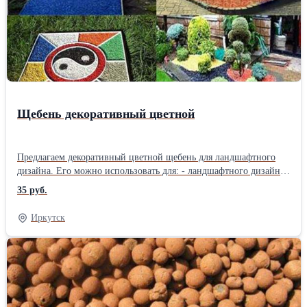
Щебень декоративный цветной
Предлагаем декоративный цветной щебень для ландшафтного
дизайна. Его можно использовать для: - ландшафтного дизайна
- создания берегов и дна у ручьев и прудов - оформления домов
35 руб.
- создания рисунков и надписей на газонах и земле -
оформления садовых дорожек - обрамления памятников -
Иркутск
оформления клумб и зон отдыха Щебень декоративный цветной
1 кг - 35 руб. Щебень обычный в мешках (40 кг) - 70 руб.,
машина 25 т - 14000 руб. Возможна доставка с разгрузкой,
подъем на этаж.Производитель: Собственное производство