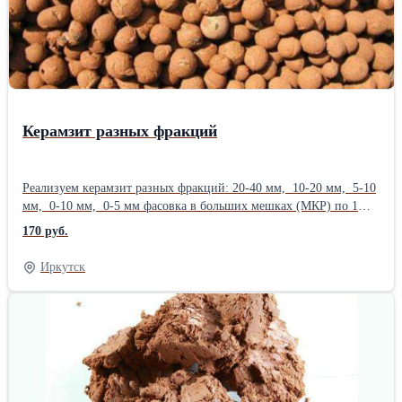
Керамзит разных фракций
Реализуем керамзит разных фракций: 20-40 мм, 10-20 мм, 5-10
мм, 0-10 мм, 0-5 мм фасовка в больших мешках (МКР) по 1
куб.м. и в маленьких мешках по 40 л. Также имеются: Перлит,
170 руб.
вермикулит - от 1 куб.м. 3500 руб. и 5000 руб. Песок в мешках
(40 кг) - 60 руб., машина 3 т - 4300 руб., машина 25 т - 15000
Иркутск
руб. Отсев в мешках (40 кг) - 65 руб., машина 3 т - 4500 руб.,
машина 25 т - 13000 руб. Щебень в мешках (40 кг) - 70 руб.,
машина 25 т - 14000 руб. Щебень декоративный цветной 1 кг -
35 руб. Цемент в мешках (50 кг) - 290 руб., большой мешок
(МКР) 1 т - 5600 руб. Глина печная в мешках (40 кг) - 180 руб.
Возможна доставка с разгрузкой, подъем на
этаж.Производитель: Собственное производство