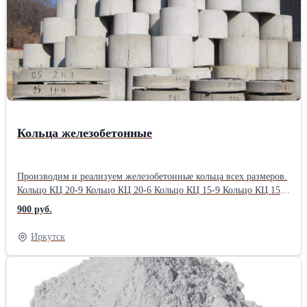
Кольца железобетонные
Производим и реализуем железобетонные кольца всех размеров.
Кольцо КЦ 20-9 Кольцо КЦ 20-6 Кольцо КЦ 15-9 Кольцо КЦ 15-6
Кольцо КЦ 10-9 Кольцо КЦ 10-6 Кольцо КЦ 10-4 Кольцо КЦ 10-3
900 руб.
Кольцо КЦ 7-9 Кольцо КЦ 7-6 Кольцо КЦ 7-45 Кольцо КЦ 7-3
Также в наличии плиты (крышки) перекрытия, днища, люки.
Иркутск
Доставка, разгрузка, установка. Выполняем монтаж выгребных
ям «под ключ». Опыт работы более 15 лет.Производитель:
Собственное производство Тип: Кольцо