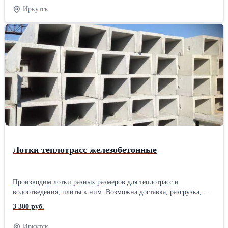
Доставка, разгрузка, установка.Производитель: Собственное
Иркутск
производство
Лотки теплотрасс железобетонные
Производим лотки разных размеров для теплотрасс и
водоотведения, плиты к ним. Возможна доставка, разгрузка,
монтаж. Лоток Л 2-7 водоотводный 2400х300х200 Лоток Л 3-7
3 300 руб.
водоотводный 2400х400х370 Лоток 2-8/2у (В15) 2690х570х360
Лоток 2-15/2у (В25) 2690х570х360 Лоток Л 4-7/2 2700х500х480
Иркутск