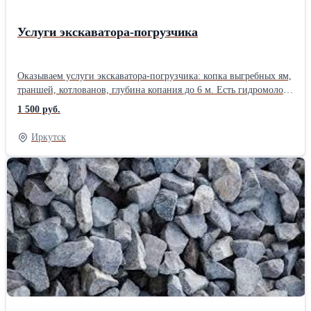
Услуги экскаватора-погрузчика
Оказываем услуги экскаватора-погрузчика: копка выгребных ям,
траншей, котлованов, глубина копания до 6 м. Есть гидромолот.
Выполняем планировки, вывоз грунта, снега. При копке
1 500 руб.
выгребной ямы можем предложить работы «под ключ» со
своими материалами (кольца, плиты, люки). Опытный
Иркутск
машинист.Производитель: Собственное производство