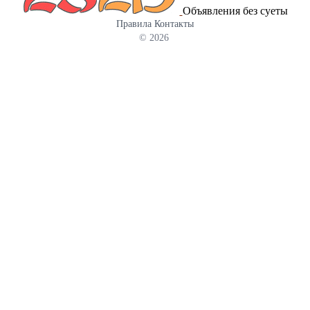
Объявления без суеты
инструмента - Стабилизация стенок скважины Где применяется:
Правила
Контакты
Буровые растворы для нефтяных, газовых и водяных скважин
© 2026
Горизонтально-направленное бурение (ГНБ) Тампонажные
растворы (как облегчающий компонент) Гидроизоляция
конструкций в гражданском строительстве В качестве
связующего при пеллетизации металлов Преимущества: -
Быстрое затворение - Высокая активность - Экологическая
чистота - Удобная фасовка — мешки 25 кг и МКР 1000 кг -
Склады в Ростове-на-Дону и Москве