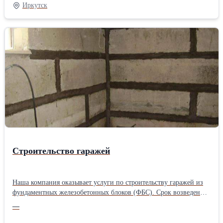
Своя спецтехника, строительные материалы. Большой опыт
Иркутск
строительных работ, качество и своевременность
гарантируем.Производитель: Собственное производство
Строительство гаражей
Наша компания оказывает услуги по строительству гаражей из
фундаментных железобетонных блоков (ФБС). Срок возведения
стандартного гаража 5-7 дней! Полностью комплектуем работы
—
материалами. Мы являемся производителями железобетонных
изделий и имеем возможность изготовить фундаментные блоки