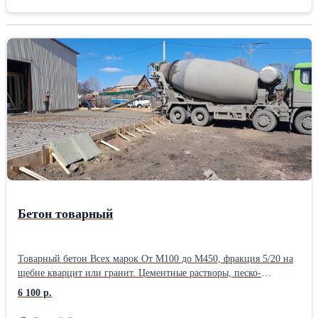
Бетон товарный
Товарный бетон Всех марок От М100 до М450, фракция 5/20 на
щебне кварцит или гранит. Цементные растворы, песко-
цементная смесь. Авто доставка от 1куба.
6 100 р.