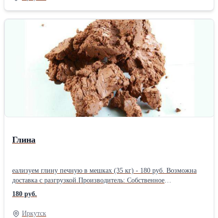
оформления клумб и зон отдыха Щебень декоративный цветной
1 кг - 35 руб. Щебень обычный в мешках (40 кг) - 70 руб.,
машина 25 т - 14000 руб. Возможна доставка с разгрузкой,
подъем на этаж.Производитель: Собственное производство
Глина
еализуем глину печную в мешках (35 кг) - 180 руб. Возможна
доставка с разгрузкой.Производитель: Собственное
производство
180 руб.
Иркутск