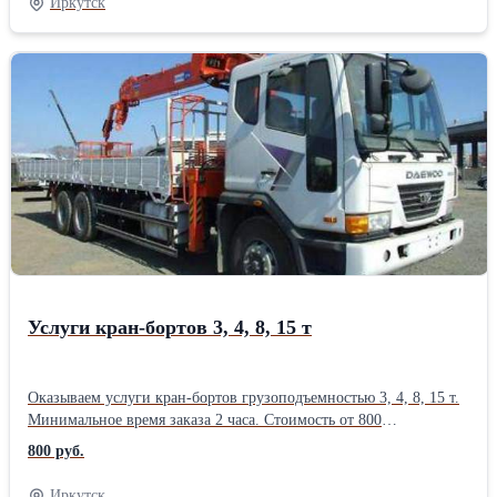
Иркутск
имеем возможность изготовить фундаментные блоки любых
размеров. Организуем доставку блоков и всего необходимого
материала, услуги спецтехники, а также работу бригады.
Большой опыт работы в данной сфере позволяет нам выполнять
монтаж качественно и в короткие сроки.Производитель:
Собственное производство
Услуги кран-бортов 3, 4, 8, 15 т
Оказываем услуги кран-бортов грузоподъемностью 3, 4, 8, 15 т.
Минимальное время заказа 2 часа. Стоимость от 800
руб.Производитель: Собственное производство
800 руб.
Иркутск