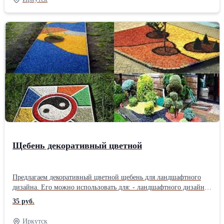
Щебень декоративный цветной
Предлагаем декоративный цветной щебень для ландшафтного
дизайна. Его можно использовать для: - ландшафтного дизайна
- создания берегов и дна у ручьев и прудов - оформления домов
35 руб.
- создания рисунков и надписей на газонах и земле -
оформления садовых дорожек - обрамления памятников -
Иркутск