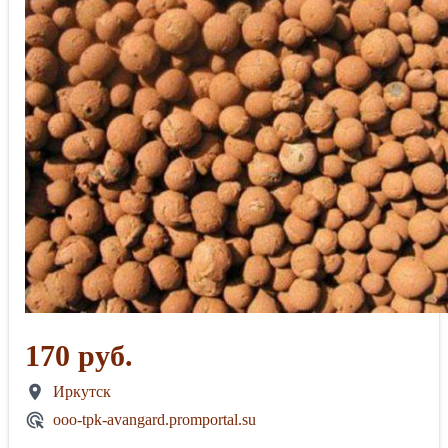
170 руб.
Иркутск
ooo-tpk-avangard.promportal.su