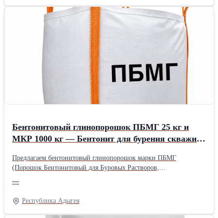
Бентонитовый глинопорошок ПБМГ 25 кг и
МКР 1000 кг — Бентонит для бурения скважин
и ликвидации поглощений
Предлагаем бентонитовый глинопорошок марки ПБМГ
(Порошок Бентонитовый для Буровых Растворов,
Гидроизоляционный). Материал произведен из
—
модифицированной высококачественной глины с российских
месторождений. Рекомендуется для использования в качестве
Республика Адыгея
структурообразователя буровых растворов при бурении скважин
всех типов, а также как связующее при изготовлении