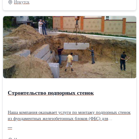
Иркутск
любых размеров. Наши бригады рабочих выполнят работы по
монтажу блоков, а также пустотных плит. Большой опыт работы
в данной сфере позволяет нам выполнять монтаж качественно и
в короткие сроки.Производитель: Собственное производство
Строительство подпорных стенок
Наша компания оказывает услуги по монтажу подпорных стенок
из фундаментных железобетонных блоков (ФБС) для
исключения обсыпания грунта. Срок возведения стандартной
—
стенки 1 день! Полностью комплектуем работы материалами.
Мы являемся производителями железобетонных изделий и