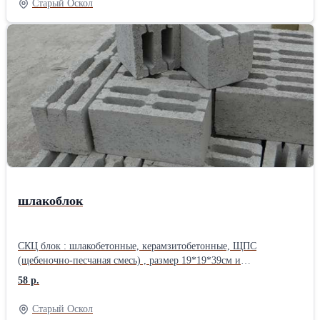
Старый Оскол
шлакоблок
СКЦ блок : шлакобетонные, керамзитобетонные, ЩПС
(щебеночно-песчаная смесь) , размер 19*19*39см и
перегородочный 12*9*39 или 9*19*39см. Фасовка разная на
58 р.
поддоне, уточняйте по телефону. Авто доставка и выгрузка есть.
Звоните и быстро доставим!
Старый Оскол