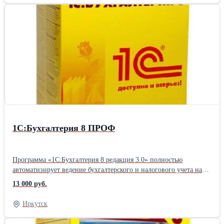
ИТ-инфраструктуры. Мы всегда готовы помочь Вам: *
автоматизировать ведение бухгалтерского и налогового учета; *
автоматизировать работу отдела кадров: от найма сотрудников и
до подготовки отчетов в ПФР и ФСС; * автоматизировать
учет бюджетных учреждений согласно законодательству РФ; *
автоматизировать медицинские организации; * выстроить
прозрачную систему финансового учета, автоматизировать
бюджетирование и казначейство; * автоматизировать розничную
торговлю в соответствии с ФЗ-54 и требованиями маркировки; *
перейти на российское ПО. Вы можете пройти индивидуальное
или корпоративное обучение по работе в 1С в офисе Первого
Бита и онлайн
1C:Бухгалтерия 8 ПРОФ
Программа «1С:Бухгалтерия 8 редакция 3.0» полностью
автоматизирует ведение бухгалтерского и налогового учета на
предприятии. Позволяет работать с различными системами
13 000 руб.
налогообложения (общей, упрощенной, патентной, в виде
единого налога на вмененный доход для отдельных видов
Иркутск
деятельности). Решает полный комплекс задач бухгалтерской
службы. Преимущества ПРОФ версии: ✔ Учет по нескольким