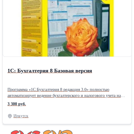
организациям в единой информационной базе. ✔ Учет в
обособленных подразделениях. ✔ Возможность изменения
(конфигурирования) прикладного решения.Тип: Бухгалтерское
ПО
1С: Бухгалтерия 8 Базовая версия
Программа «1С:Бухгалтерия 8 редакция 3.0» полностью
автоматизирует ведение бухгалтерского и налогового учета на
предприятии. Позволяет работать с различными системами
3 300 руб.
налогообложения (общей, упрощенной, патентной, в виде
единого налога на вмененный доход для отдельных видов
Иркутск
деятельности). Решает полный комплекс задач бухгалтерской
службы: ✔ Поддержка разных систем налогообложения, ведение
бухгалтерского и налогового учета, сдача отчетности. ✔ Учет