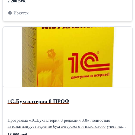
2 200 руб.
по поддержке клиентов; * Абонентское сопровождение 1С; *
Абонентское сопровождение магазина; * Линия консультации
Иркутск
24/7; * Корпоративное обслуживание; * Техническая поддержка
ИТ-инфраструктуры. Мы всегда готовы помочь Вам: *
автоматизировать ведение бухгалтерского и налогового учета; *
автоматизировать работу отдела кадров: от найма сотрудников и
до подготовки отчетов в ПФР и ФСС; * автоматизировать
учет бюджетных учреждений согласно законодательству РФ; *
автоматизировать медицинские организации; * выстроить
прозрачную систему финансового учета, автоматизировать
бюджетирование и казначейство; * автоматизировать розничную
торговлю в соответствии с ФЗ-54 и требованиями маркировки; *
перейти на российское ПО. Вы можете пройти индивидуальное
или корпоративное обучение по работе в 1С в офисе Первого
Бита и онлайн
1C:Бухгалтерия 8 ПРОФ
Программа «1С:Бухгалтерия 8 редакция 3.0» полностью
автоматизирует ведение бухгалтерского и налогового учета на
предприятии. Позволяет работать с различными системами
13 000 руб.