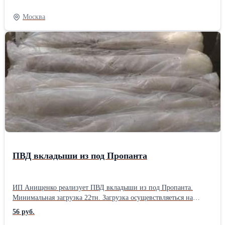
бухгалтерские вопросы самостоятельно. Таким образом, не
нужны собственные сотрудники. Также услуга дает
Москва
дополнительные плюсы с точки зрения эффективности решения
бухгалтерских задач и управления. Ознакомиться с информацией
более подробно Вы можете на нашем сайте
ПВД вкладыши из под Пропанта
ИП Анищенко реализует ПВД вкладыши из под Пропанта.
Минимальная загрузка 22тн. Загрузка осущевствляеться на
месторождении. Форма оплаты безналичный расчет,на ИП. С
56 руб.
НДС не работаем.