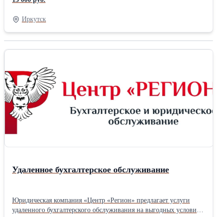
налогообложения (общей, упрощенной, патентной, в виде
единого налога на вмененный доход для отдельных видов
Иркутск
деятельности). Решает полный комплекс задач бухгалтерской
службы. Преимущества ПРОФ версии: ✔ Учет по нескольким
организациям в единой информационной базе. ✔ Учет в
обособленных подразделениях. ✔ Возможность изменения
(конфигурирования) прикладного решения.Тип: Бухгалтерское
ПО
Удаленное бухгалтерское обслуживание
Юридическая компания «Центр «Регион» предлагает услуги
удаленного бухгалтерского обслуживания на выгодных условиях.