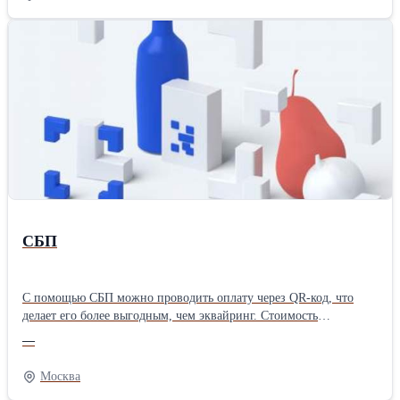
СБП
С помощью СБП можно проводить оплату через QR-код, что
делает его более выгодным, чем эквайринг. Стоимость
транзакций остается низкой (0,4-0,7%) и деньги поступают
—
моментально на расчетный счет. Оплата может осуществляться с
помощью телефона, что делает СБП удобным и доступным для
Москва
любого бизнеса.