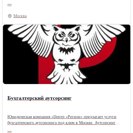
Работаем для вас в режиме 24/7, сопровождаем любой бизнес, от
—
ИП и ООО до холдингов и корпораций в Москве и Химках.
Ознакомиться с более подробной информацией Вы можете на
Москва
нашем сайте
Бухгалтерский аутсорсинг
Юридическая компания «Центр «Регион» предлагает услуги
бухгалтерского аутсорсинга под ключ в Москве. Аутсорсинг
бухгалтерских услуг избавляет бизнес от необходимости решать
—