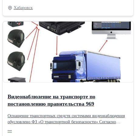
Максимальная нагрузка: 150 кг * Колесная база: 1200 мм *
Хабаровск
Высота по седлу: 800 мм * Габаритные размеры (ДхШхВ):
1920x770x1080 мм * Габариты упаковки: 1500х400х850
ммПроизводитель: Regulmoto Тип двигателя: Бензиновый
Тактность двигателя: Четырёхтактный Трансмиссия:
Механическая Система запуска: Электростартер и механический
стартер Охлаждение двигателя: Воздушное Объем двигателя,
см3: 110 Система впрыска топлива: Карбюратор Тип: Мопед
Видеонаблюдение на транспорте по
постановлению правительства 969
Оснащение транспортных средств системами видеонаблюдения
обусловлено ФЗ «О транспортной безопасности» Согласно
требованиям закона, транспортные средства, осуществляющие
—
перевозки опасных грузов и пассажиров оснащаются системами