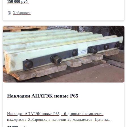
150 000 руб.
двигателя: Бензиновый Класс мотоцикла: Спортбайк Тактность
двигателя: Четырёхтактный Трансмиссия: Механическая Система
Хабаровск
запуска: Электростартер и механический стартер Охлаждение
двигателя: Воздушное Объем двигателя, см3: 140 Система
впрыска топлива: Карбюратор
Накладки АПАТЭК новые Р65
Накладки АПАТЭК новые Р65, . 6-дырные в комплекте.
находятся в Хабаровске в наличии 28 комплектов. Цена за
комплект