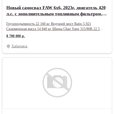
Новый самосвал FAW 6x6, 2023г, двигатель 420
л.с, с дополнительным топливным фильтром,
обычный кузов, модель CA3250P66K24L1TE5-
Грузоподъемность 22 160 кг Ведущий мост Ratio 5.921
420л.с, V кузова – 20 м.куб.
Снаряженная масса 14 840 кг Шины Chao Yang 315/80R 22.5
Полная масса 37 000 кг Автоматический регулятор тормозов
8 700 000 р.
WABCO ABS Нагрузка на переднюю ось (в загруженном
состоянии) 7 950 кг Антиблокировочная тормозная система
Хабаровск
WABCO Нагрузка на заднюю тележку (в загруженном
состоянии) 29 050 кг Узел воздухоосушителя и клапаны WABCO
APU Габаритные размеры автомобиля (д/ш/в) 8 300 х 2 550 х
3400 мм Кабина со спальным местом да Размер кузова 5 400 x 2
300 x 1 600 мм Пневматическое сиденье водителя да Колесная
база 3675+1350 мм Двухступенчатая подножка да Колея
передних колес 2024 мм Гидравлический подъемник кабины да
Колея задних колес 1878 мм Кондиционер да Максимальная
скорость 80 (км/ч) Автомагнитола да Мин. Диаметр разворота 18
м. Топливный бак 400 л. Двигатель FAW, CA6DM2-42E51
Инструменты да Макс. мощность (кВт/л.с.) 309кВт / 420 л.с.
Аварийный знак да Макс. крутящий момент 2100Нм/1300 об/
мин Огнетушитель да Объем 11.05 л. Держатель запасного