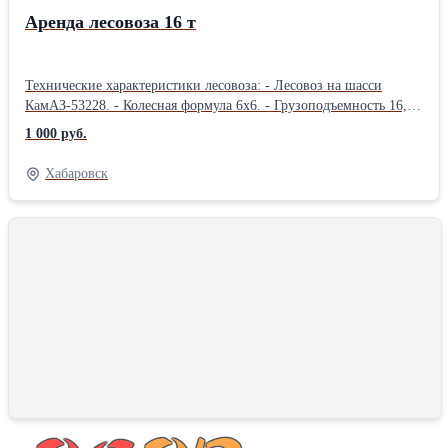
Аренда лесовоза 16 т
Технические характеристики лесовоза: - Лесовоз на шасси
КамАЗ-53228. - Колесная формула 6х6. - Грузоподъемность 16,03
т. - Объем 32 м3. - Габаритные размеры 3,17х2,5х3,81 м.
1 000 руб.
Поможем решить задачи по перевозке лесоматериалов.
Хабаровск