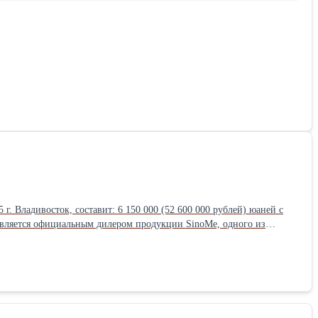
корость передвижения, км/ч 3.5 / 2.1 - Максимальный
7 110 - Макс. высота выгрузки, мм 8 040 ДВИГАТЕЛЬ -
ом, с промежуточным охлаждением - Макс. мощность, кВт / л.с. при