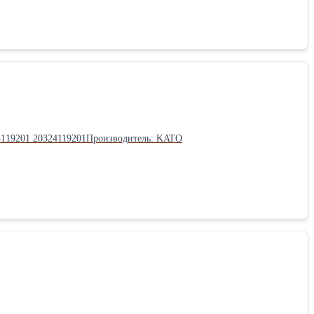
24119201 20324119201Производитель: KATO