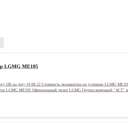
тор LGMG ME105
G ME105 г. Владивосток, составит: 6 150 000 (52 600 000 рублей) юаней с
 102 000 - Объем ковша, м3 6,00 - Транспортные габариты, мм 13
е давление на грунт, кПа 127,4 - Максимальное тяговое усилие, кН 55 - С
Максимальный радиус копания, мм 12 000 - Максимальная глубина копания, мм 
м двигателя, л 18.1 - Тип Дизельный, 6-цилиндровый, с двойным наддув
oth A2FE107 - Гидромотор хода KYB MSF340 ЗАПРАВОЧНЫЕ ЕМКОСТИ - Объем топливного бака, л 1 450 - Объем