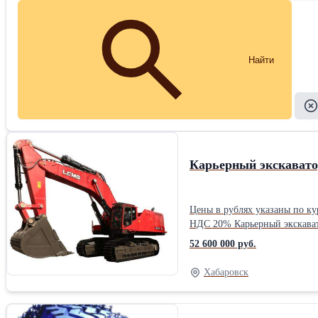
Найти
Карьерный экскава
Цены в рублях указаны по курсу ЦБ на дату 19.06.22 Стоимость экскаватора на условиях LGM
НДС 20% Карьерный экскаватор LGMG ME105 Официальный дилер LGMG Группа компаний "АСТ" является официальным дилером продукции SinoMe, одного из
лидеров в производстве горно-шахтной техники. ТЕХНИЧЕСКИЕ ХАРАКТЕРИСТИКИ - Рабочий вес, кг
52 600 000 руб.
700 × 4 510 × 5 200 - Средне
преодолеваемый уклон, о 35 - 
Хабаровск
Модель Perkins 2860c - Объе
об/мин 570,5 / 778 при 1 800 ГИДРАВЛИЧЕСКАЯ СИСТЕМА - Главный насос Rexroth A11VO280+A4VG250 - Главный клапан Rexroth 8M8-32W - Номинальный расход
главного клапана, л/мин 600 - Гидромотор Rexr