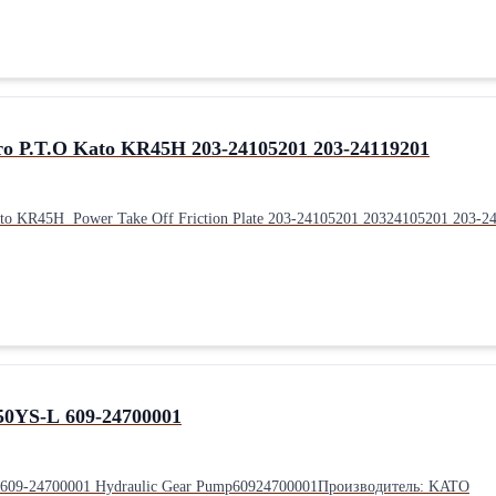
 P.T.O Kato KR45H 203-24105201 203-24119201
 KR45H Power Take Off Friction Plate 203-24105201 20324105201 203-
50YS-L 609-24700001
609-24700001 Hydraulic Gear Pump60924700001Производитель: KATO