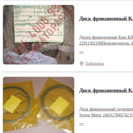
Диск фрикционный Ka
Диски фрикционные Kato KR
22911302100Производитель:
—
Хабаровск
Диск фрикционный K
Диск фрикционный гидромотора поворота Kawasaki M2X210 Фрикционы Kawas
Swing Motor 2441U784S742 Fri
—