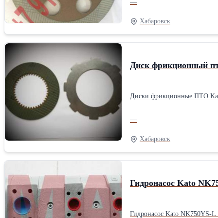
—
Хабаровск
Диск фрикционный пто
Диски фрикционные ПТО Kato
—
Хабаровск
Гидронасос Kato NK7
Гидронасос Kato NK750YS-L 