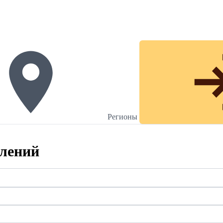
Регионы
влений