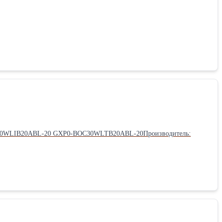
30WLIB20ABL-20 GXP0-BOC30WLTB20ABL-20Производитель: