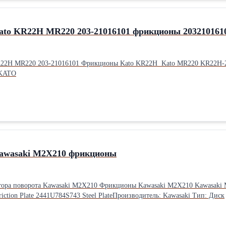
to KR22H MR220 203-21016101 фрикционы 20321016101
22H MR220 203-21016101 Фрикционы Kato KR22H Kato MR220 KR22H-2 
 KATO
awasaki M2X210 фрикционы
aki M2X210 Kawasaki M2X210CHB-10A-39M/280-197 PN: LC15V00003F1 Kobelco SK330
ction Plate 2441U784S743 Steel PlateПроизводитель: Kawasaki Тип: Диск