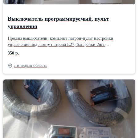
Выключатель программируемый, пульт
управления
Продам выключатели: комплект патрон-пульт настройки,
управление под лампу патрона Е27, батарейки 2шт.
Использование ламп различного профиля 110-220В, мощность
350 р.
лампы 40-100Вт, рабочий радиус пульта до 10м. Функции
работы: - включил-выключил свет с помощью пульта; - установка
Липецкая область
таймера выключения света на 5-15-30-60-90-120мин. Цена
350руб. В наличии 5шт. При покупке от 2- х штук любой
позиции скидка 10% Дополнительная информация по запросу.