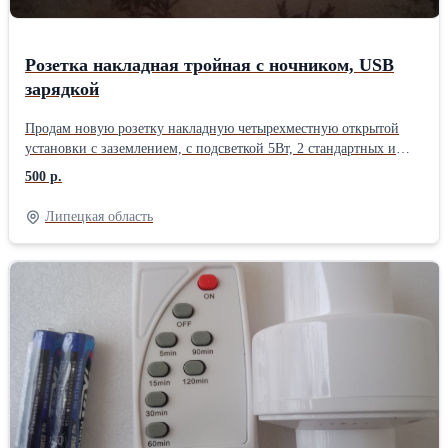
Розетка накладная тройная с ночником, USB
зарядкой
Продам новую розетку накладную четырехместную открытой
установки с заземлением, с подсветкой 5Вт, 2 стандартных и
type C USB разъёмами. Параметры: 110-220В, 2500Вт. Фишка -
500 р.
подключение-выключение любой линии по желанию кнопкой (
см. фото). В наличии 4шт. Цена 500руб/шт. Дополнительная
Липецкая область
информация по запросу.