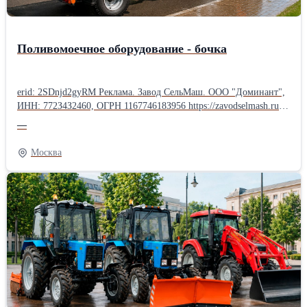
Поливомоечное оборудование - бочка
erid: 2SDnjd2gyRM Реклама. Завод СельМаш. ООО "Доминант",
ИНН: 772З4З2460, ОГРН 116774618З956 https://zavodselmash.ru/?
erid=2SDnjd2gyRM Полуприцеп-бочка для тракторов -
—
универсальное оборудование для перевозки воды, полива дорог
и тротуаров, мойки зданий и тушения пожаров. Преимущества:
Москва
• совместимость с тракторами разной мощности; • выбор объёма
бочки и типа насоса; • доставка воды в труднодоступные места; •
надёжность и широкая сфера применения. Подходит для
коммунальных и сельскохозяйственных предприятий,
лесничеств, строительных организаций и экстренных служб.
Расширьте возможности своего трактора с современным
поливомоечным оборудованием!