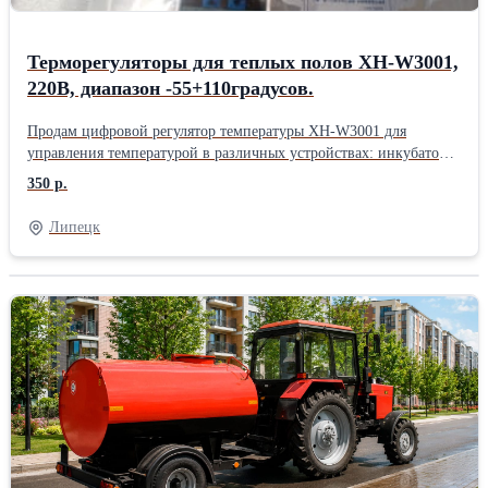
Терморегуляторы для теплых полов XH-W3001,
220В, диапазон -55+110градусов.
Продам цифровой регулятор температуры XH-W3001 для
управления температурой в различных устройствах: инкубаторы,
теплые полы, обогреватели, аквариумы и холодильники.
350 р.
Регулятор имеет влагонепроницаемое исполнение и метровый
провод с термистором 10К NTC. Устройство имеет простой и
Липецк
понятный интерфейс, который позволяет легко управлять
температурой. Параметры: Диапазон регулирования
температуры: -55 °C ~ +110 °C. Точность контроля температуры:
0,1 °C. Мощность нагрузки: 1500 Вт. Входящий сигнал:
термистор 10K NTC водонепроницаемое исполнение на
метровом проводе. Выходная мощность: макс. 10А. Размер
внешнего вида: 60 * 45 * 31 мм. В наличии 4 шт. Цена 350 руб/
шт. Есть комплекты кабеля 100 м (20 гильз на комплект) с
терморегуляторами XH-W3001 в количестве 2шт, монтажная
лента для кабеля оцинковка длиной 10 м или 12 м. Цена
комплекта - 2000 руб. Дополнительная информация по запросу.