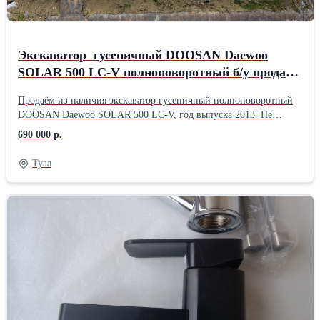
Экскаватор гусеничный DOOSAN Daewoo
SOLAR 500 LC-V полноповоротный б/у продаём
с НДС
Продаём из наличия экскаватор гусеничный полноповоротный
DOOSAN Daewoo SOLAR 500 LC-V, год выпуска 2013. Не
рабочий, разукомплектованный, на запчасти или под
690 000 р.
восстановление. Двигатель в наличии. Цена 690 000 руб с НДС.
При реальной заинтересованности возможна скидка. Техника
Тула
находиться в карьере, самовывоз ЦФО - Тульская обл..
Дополнительная информация по запросу.