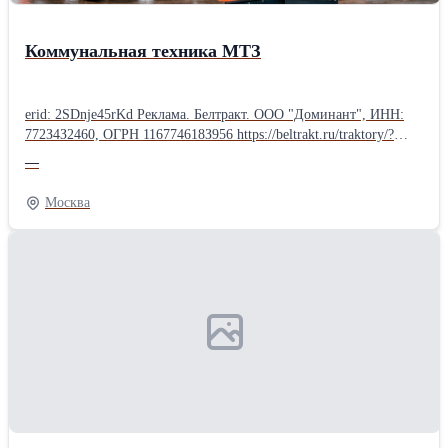
Коммунальная техника МТЗ
erid: 2SDnje45rKd Реклама. Белтракт. ООО "Доминант", ИНН:
772З4З2460, ОГРН 116774618З956 https://beltrakt.ru/traktory/?
erid=2SDnje45rKd Коммунальная техника МТЗ - порядок
—
круглый год! Уборка улиц и тротуаров, очистка дорог от снега,
погрузка материалов, вывоз мусора или засыпка траншей - в
Москва
«Белтракт» найдётся техника для самых разных коммунальных
задач. В каталоге представлены уборочно-погрузочные,
подметальные и снегоуборочные машины, а также компактные
модели на базе МТЗ-320. Надёжные, функциональные и удобные
в обслуживании - они готовы к ежедневной интенсивной
работе. Расскажите нам о своих задачах - поможем подобрать
подходящую модель и комплектацию.