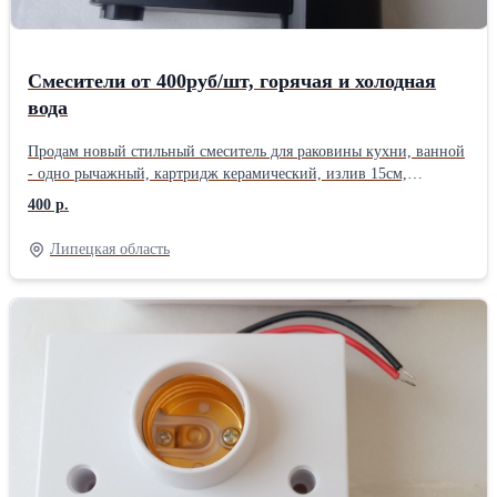
Смесители от 400руб/шт, горячая и холодная
вода
Продам новый стильный смеситель для раковины кухни, ванной
- одно рычажный, картридж керамический, излив 15см,
изготовлен из термопластика с антимикробным покрытием ,
400 р.
горячая и холодная вода, без подводки. Легкое подключение .
Цена 400 руб. В наличии 8шт. Цветовая гамма - чёрный, белый.
Липецкая область
Смеситель новый стальной хромированный поворотный
(поворот на 360 градусов) в полном комплекте с керамическим
картриджем и подводкой L=500мм по цене 900руб/шт.
Дополнительная информация по запросу