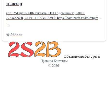
трактор
erid: 2SDnjcSRARh Реклама. ООО "Доминант", ИНН:
772З4З2460, ОГРН 116774618З956 https://dominantt.ru/kolesnye/?
erid=2SDnjcSRARh 🚜 ЛОВОЛ TE-354 - компактный, но
—
мощный трактор! Нужна надёжная и универсальная техника для
фермы, хозяйства или коммунальных работ? ЛОВОЛ TE-354 -
Москва
отличный выбор! Компактные размеры + полный привод 4×4
позволяют работать на небольших участках, в садах, теплицах и
на сложном грунте. Основные преимущества: ✔ Полный привод
4×4 ✔ Экономичный дизельный двигатель ✔ Гидроусилитель
Объявления без суеты
руля ✔ Двухскоростной ВОМ (540/1000) ✔ Трёхточечная навеска
Правила
Контакты
✔ Регулируемая колея Легко агрегатируется с плугом, фрезой,
© 2026
косилкой, прицепом, фронтальным погрузчиком и другим
оборудованием. Идеально подходит для: • обработки почвы •
посева • заготовки кормов • перевозки грузов • уборки
территории Один трактор - множество задач!
Производительность, манёвренность и низкие
эксплуатационные расходы.