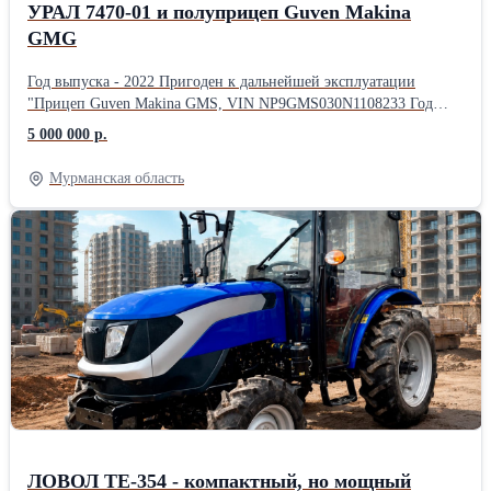
УРАЛ 7470-01 и полуприцеп Guven Makina
GMG
Год выпуска - 2022 Пригоден к дальнейшей эксплуатации
"Прицеп Guven Makina GMS, VIN NP9GMS030N1108233 Год
выпуска - 2022 грузоподъемность - 30500 кг. Объем
5 000 000 р.
смесительного барабана 16 м3. Требуется ремонт рамы,
электропроводки. "
Мурманская область
ЛОВОЛ TE-354 - компактный, но мощный