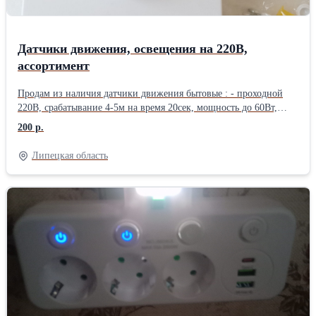
Датчики движения, освещения на 220В,
ассортимент
Продам из наличия датчики движения бытовые : - проходной
220В, срабатывание 4-5м на время 20сек, мощность до 60Вт,
количество 6шт по цене 200руб/шт; - с патроном Е27,
200 р.
срабатывание 2-6м, время срабатывания (установка
освещённости для срабатывания на выбор на торце патрона),
Липецкая область
время срабатывания на выбор 16сек-32сек-300сек, мощность до
60Вт, количество 6шт по цене 400руб/шт. - включатель/
выключатель уличного освещения автоматический защищенный
на 220В, 10А, до 2200Вт, под любые лампы, количество 6шт по
цене 400руб/шт. При покупке от 2- х штук любой позиции
скидка 10% Дополнительная информация по запросу.