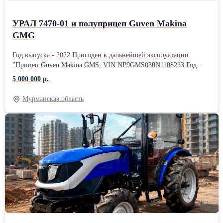
УРАЛ 7470-01 и полуприцеп Guven Makina
GMG
Год выпуска - 2022 Пригоден к дальнейшей эксплуатации
"Прицеп Guven Makina GMS, VIN NP9GMS030N1108233 Год
выпуска - 2022 грузоподъемность - 30500 кг. Объем
5 000 000 р.
смесительного барабана 16 м3. Требуется ремонт рамы,
электропроводки. "
Мурманская область