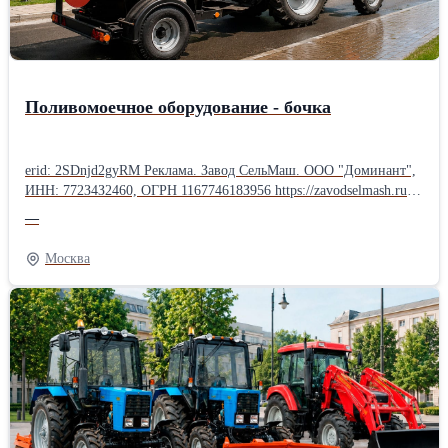
комплекта - 2000 руб. Дополнительная информация по запросу.
Поливомоечное оборудование - бочка
erid: 2SDnjd2gyRM Реклама. Завод СельМаш. ООО "Доминант",
ИНН: 772З4З2460, ОГРН 116774618З956 https://zavodselmash.ru/?
erid=2SDnjd2gyRM Полуприцеп-бочка для тракторов -
—
универсальное оборудование для перевозки воды, полива дорог
и тротуаров, мойки зданий и тушения пожаров. Преимущества:
Москва
• совместимость с тракторами разной мощности; • выбор объёма
бочки и типа насоса; • доставка воды в труднодоступные места; •
надёжность и широкая сфера применения. Подходит для
коммунальных и сельскохозяйственных предприятий,
лесничеств, строительных организаций и экстренных служб.
Расширьте возможности своего трактора с современным
поливомоечным оборудованием!