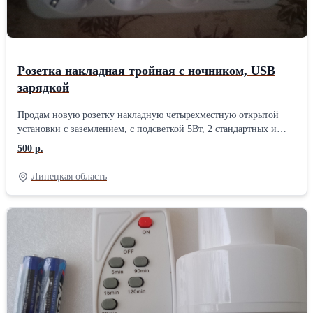
Розетка накладная тройная с ночником, USB
зарядкой
Продам новую розетку накладную четырехместную открытой
установки с заземлением, с подсветкой 5Вт, 2 стандартных и
type C USB разъёмами. Параметры: 110-220В, 2500Вт. Фишка -
500 р.
подключение-выключение любой линии по желанию кнопкой (
см. фото). В наличии 4шт. Цена 500руб/шт. Дополнительная
Липецкая область
информация по запросу.