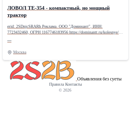
ЛОВОЛ TE-354 - компактный, но мощный
трактор
erid: 2SDnjcSRARh Реклама. ООО "Доминант", ИНН:
772З4З2460, ОГРН 116774618З956 https://dominantt.ru/kolesnye/?
erid=2SDnjcSRARh 🚜 ЛОВОЛ TE-354 - компактный, но
—
мощный трактор! Нужна надёжная и универсальная техника для
фермы, хозяйства или коммунальных работ? ЛОВОЛ TE-354 -
Москва
отличный выбор! Компактные размеры + полный привод 4×4
позволяют работать на небольших участках, в садах, теплицах и
на сложном грунте. Основные преимущества: ✔ Полный привод
4×4 ✔ Экономичный дизельный двигатель ✔ Гидроусилитель
Объявления без суеты
руля ✔ Двухскоростной ВОМ (540/1000) ✔ Трёхточечная навеска
Правила
Контакты
✔ Регулируемая колея Легко агрегатируется с плугом, фрезой,
© 2026
косилкой, прицепом, фронтальным погрузчиком и другим
оборудованием. Идеально подходит для: • обработки почвы •
посева • заготовки кормов • перевозки грузов • уборки
территории Один трактор - множество задач!
Производительность, манёвренность и низкие
эксплуатационные расходы.