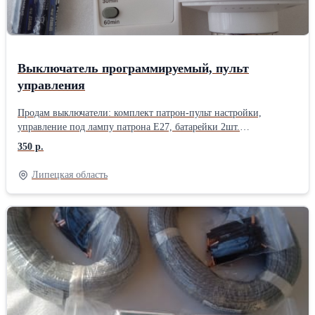
Выключатель программируемый, пульт
управления
Продам выключатели: комплект патрон-пульт настройки,
управление под лампу патрона Е27, батарейки 2шт.
Использование ламп различного профиля 110-220В, мощность
350 р.
лампы 40-100Вт, рабочий радиус пульта до 10м. Функции
работы: - включил-выключил свет с помощью пульта; - установка
Липецкая область
таймера выключения света на 5-15-30-60-90-120мин. Цена
350руб. В наличии 5шт. При покупке от 2- х штук любой
позиции скидка 10% Дополнительная информация по запросу.