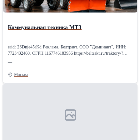
Коммунальная техника МТЗ
erid: 2SDnje45rKd Реклама. Белтракт. ООО "Доминант", ИНН:
772З4З2460, ОГРН 116774618З956 https://beltrakt.ru/traktory/?
erid=2SDnje45rKd Коммунальная техника МТЗ - порядок
—
круглый год! Уборка улиц и тротуаров, очистка дорог от снега,
погрузка материалов, вывоз мусора или засыпка траншей - в
Москва
«Белтракт» найдётся техника для самых разных коммунальных
задач. В каталоге представлены уборочно-погрузочные,
подметальные и снегоуборочные машины, а также компактные
модели на базе МТЗ-320. Надёжные, функциональные и удобные
в обслуживании - они готовы к ежедневной интенсивной
работе. Расскажите нам о своих задачах - поможем подобрать
подходящую модель и комплектацию.