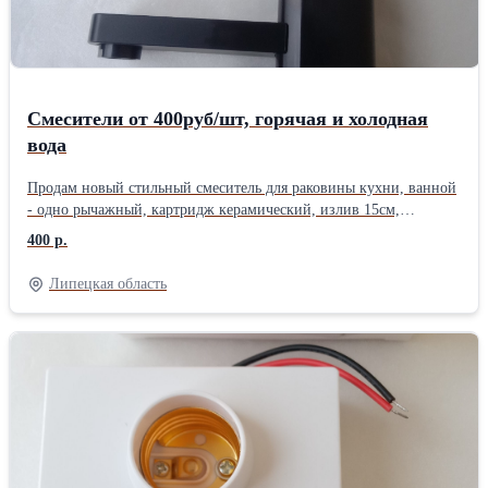
Смесители от 400руб/шт, горячая и холодная
вода
Продам новый стильный смеситель для раковины кухни, ванной
- одно рычажный, картридж керамический, излив 15см,
изготовлен из термопластика с антимикробным покрытием ,
400 р.
горячая и холодная вода, без подводки. Легкое подключение .
Цена 400 руб. В наличии 8шт. Цветовая гамма - чёрный, белый.
Липецкая область
Смеситель новый стальной хромированный поворотный
(поворот на 360 градусов) в полном комплекте с керамическим
картриджем и подводкой L=500мм по цене 900руб/шт.
Дополнительная информация по запросу