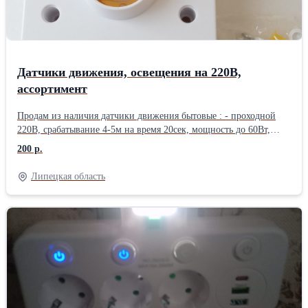
Датчики движения, освещения на 220В,
ассортимент
Продам из наличия датчики движения бытовые : - проходной
220В, срабатывание 4-5м на время 20сек, мощность до 60Вт,
количество 6шт по цене 200руб/шт; - с патроном Е27,
200 р.
срабатывание 2-6м, время срабатывания (установка
освещённости для срабатывания на выбор на торце патрона),
Липецкая область
время срабатывания на выбор 16сек-32сек-300сек, мощность до
60Вт, количество 6шт по цене 400руб/шт. - включатель/
выключатель уличного освещения автоматический защищенный
на 220В, 10А, до 2200Вт, под любые лампы, количество 6шт по
цене 400руб/шт. При покупке от 2- х штук любой позиции
скидка 10% Дополнительная информация по запросу.