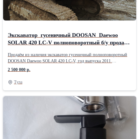
Экскаватор гусеничный DOOSAN Daewoo
SOLAR 420 LC-V полноповоротный б/у продаём
с НДС
Продаём из наличия экскаватор гусеничный полноповоротный
DOOSAN Daewoo SOLAR 420 LC-V, год выпуска 2011.
Двигатель заклинило. Экскаватор в хорошем состоянии. Цена 2
2 500 000 р.
500 000 руб с НДС. При реальной заинтересованности возможна
скидка. Техника находиться в карьере, самовывоз ЦФО -
Тула
Тульская обл.. Дополнительная информация по запросу.