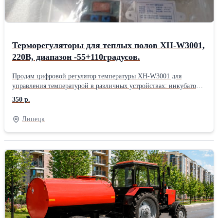
Терморегуляторы для теплых полов XH-W3001,
220В, диапазон -55+110градусов.
Продам цифровой регулятор температуры XH-W3001 для
управления температурой в различных устройствах: инкубаторы,
теплые полы, обогреватели, аквариумы и холодильники.
350 р.
Регулятор имеет влагонепроницаемое исполнение и метровый
провод с термистором 10К NTC. Устройство имеет простой и
Липецк
понятный интерфейс, который позволяет легко управлять
температурой. Параметры: Диапазон регулирования
температуры: -55 °C ~ +110 °C. Точность контроля температуры:
0,1 °C. Мощность нагрузки: 1500 Вт. Входящий сигнал:
термистор 10K NTC водонепроницаемое исполнение на
метровом проводе. Выходная мощность: макс. 10А. Размер
внешнего вида: 60 * 45 * 31 мм. В наличии 4 шт. Цена 350 руб/
шт. Есть комплекты кабеля 100 м (20 гильз на комплект) с
терморегуляторами XH-W3001 в количестве 2шт, монтажная
лента для кабеля оцинковка длиной 10 м или 12 м. Цена