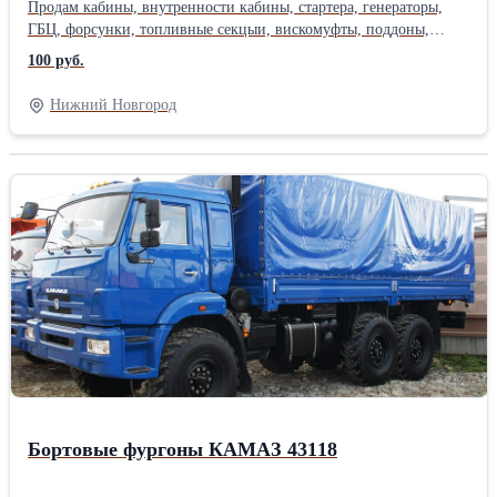
Продам кабины, внутренности кабины, стартера, генераторы,
ГБЦ, форсунки, топливные секцыи, вискомуфты, поддоны,
сцепление, компрессора , проводка, радиаторы, интеркуллеры,
100 руб.
коленвалы, поршня, шатуны, распредвалы, гуры, балк и
передние-задние, ступицы, супорта, полуоси, воздушные краны,
Нижний Новгород
электрические блоки. Также есть новые запчасти на эти авто.
Цены приемлимые, оплапа любыми способами, возможна
отправка в регионы и области
Бортовые фургоны КАМАЗ 43118