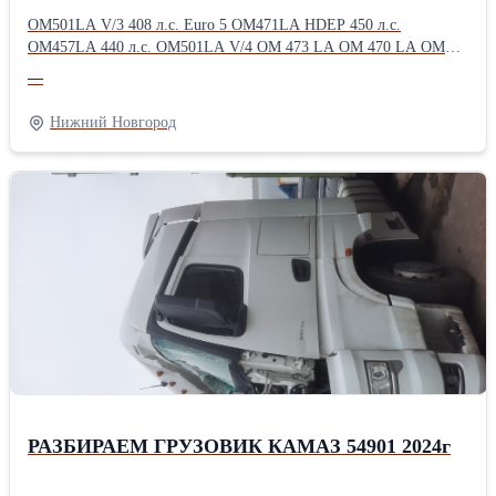
OM501LA V/3 408 л.c. Eurо 5 ОM471LA НDЕP 450 л.с.
ОM457LA 440 л.с. ОМ501LA V/4 ОМ 473 LА ОМ 470 LА ОМ
936 LА AКПП G211-12 AКПП G211-12КL МКПП G221-9 G240-
—
16 HD 7/55 DСGS-13 НL6/3DСLS-13Т 2.846 НL6/3DС 37/13
2.846 R440 R440-13 2.611 R485-13.0A/C22. 2.92 R440-13.0 /
Нижний Новгород
C22.5 2.733 R440-13А/C22.5 2.61 НL6/3DС 40/13 3.076 НL 6/3
DС 38/15 2.53
РАЗБИРАЕМ ГРУЗОВИК КАМАЗ 54901 2024г