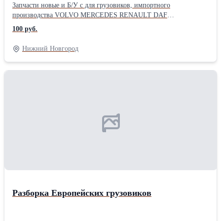
Запчасти новые и Б/У с для грузовиков, импортного
производства VOLVO MERCEDES RENAULT DAF
ПРИНИМАЕМ ТЯГАЧИ НА РАЗБОРКУ Продам кабины,
100 руб.
внутренности кабины, стартера, генераторы, ГБЦ, форсунки,
топливные секцыи, вискомуфты, поддоны, сцепление,
Нижний Новгород
компрессора , проводка, радиаторы, интеркуллеры, коленвалы,
поршня, шатуны, распредвалы, гуры, балк и передние-задние,
ступицы, супорта, полуоси, воздушные краны, электрические
блоки. Также есть новые запчасти на эти авто. Цены
приемлимые, оплапа любыми способами, возможна отправка в
регионы и области
Разборка Европейских грузовиков