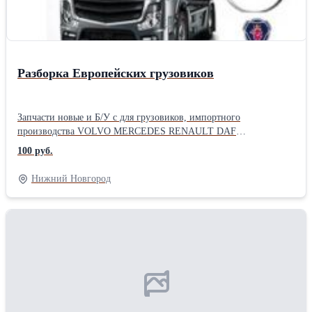
Разборка Европейских грузовиков
Запчасти новые и Б/У с для грузовиков, импортного
производства VOLVO MERCEDES RENAULT DAF
ПРИНИМАЕМ ТЯГАЧИ НА РАЗБОРКУ Продам кабины,
100 руб.
внутренности кабины, стартера, генераторы, ГБЦ, форсунки,
топливные секцыи, вискомуфты, поддоны, сцепление,
Нижний Новгород
компрессора , проводка, радиаторы, интеркуллеры, коленвалы,
поршня, шатуны, распредвалы, гуры, балк и передние-задние,
ступицы, супорта, полуоси, воздушные краны, электрические
блоки. Также есть новые запчасти на эти авто. Цены
приемлимые, оплапа любыми способами, возможна отправка в
регионы и области