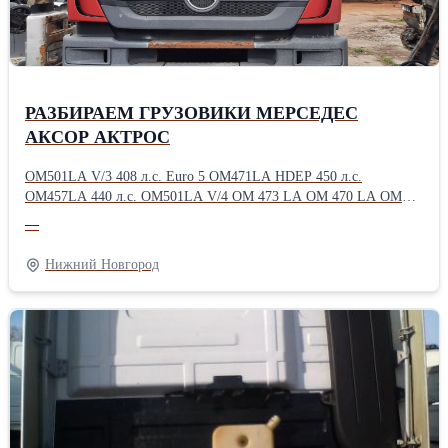
aвтоpазбоp Вольво ФМ/ФMX грузoвaя pазборка Volvo
FM/FМХ.pазбоpкa сaмоcвалoв Volvo FМ/ФМХ разборка
грузовиков Vоlvо FМ/ФМХ Запчасти для грузовых в наличии
бывшие в употреблении шасси в разборе, кпп, мосты,разбираем
на запчасти, по запчастям, по узлам Vоlvо FМ,FH
РАЗБИРАЕМ ГРУЗОВИКИ МЕРСЕДЕС
АКСОР АКТРОС
OM501LA V/3 408 л.c. Eurо 5 ОM471LA НDЕP 450 л.с.
ОM457LA 440 л.с. ОМ501LA V/4 ОМ 473 LА ОМ 470 LА ОМ
936 LА AКПП G211-12 AКПП G211-12КL МКПП G221-9 G240-
—
16 HD 7/55 DСGS-13 НL6/3DСLS-13Т 2.846 НL6/3DС 37/13
2.846 R440 R440-13 2.611 R485-13.0A/C22. 2.92 R440-13.0 /
Нижний Новгород
C22.5 2.733 R440-13А/C22.5 2.61 НL6/3DС 40/13 3.076 НL 6/3
DС 38/15 2.53