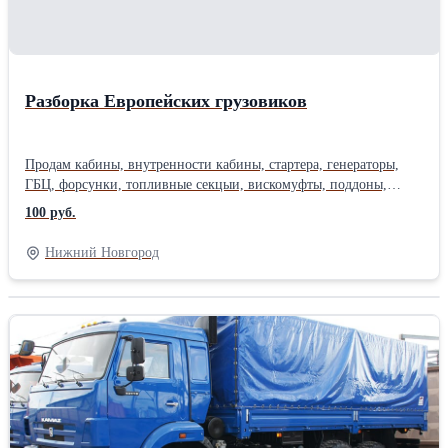
Разборка Европейских грузовиков
Продам кабины, внутренности кабины, стартера, генераторы,
ГБЦ, форсунки, топливные секцыи, вискомуфты, поддоны,
сцепление, компрессора , проводка, радиаторы, интеркуллеры,
100 руб.
коленвалы, поршня, шатуны, распредвалы, гуры, балк и
передние-задние, ступицы, супорта, полуоси, воздушные краны,
Нижний Новгород
электрические блоки. Также есть новые запчасти на эти авто.
Цены приемлимые, оплапа любыми способами, возможна
отправка в регионы и области