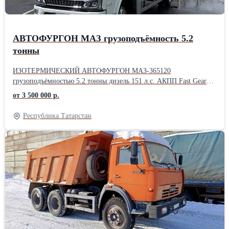
АВТОФУРГОН МАЗ грузоподъёмность 5.2
тонны
ИЗОТЕРМИЧЕСКИЙ АВТОФУРГОН МАЗ-365120
грузоподъёмностью 5.2 тонны дизель 151 л.с. АКПП Fast Gear
модели C6J45TB. Объем кузова 28 м³. Топливный бак 120 л.
от 3 500 000 р.
Мультимедиа с дисплеем 11 дюймов, Круиз-контроль, ABS,ESC.
Двигатель производства СП Беларусь-Китай, мосты Hande.
Республика Татарстан
Передние тормозные механизмы дисковые, а задние –
барабанные. Тормозная система с функциями ABS, ASR, ESP,
полная мах масса автомобиля 8 т. Фургон Купава. Трёхместная
кабина. Вода стеклоомывателей подается точечно, через
проложенные к щеткам дворников тоненькие шланги. Для
обзора задних полусфер закреплены массивные основные
зеркала и дополнительные квадратные со сферическими
стеклами для контроля мертвых зон. Спереди и справа
закреплены сферические тротуарные зеркала, которые облегчают
маневрирование в любом пространстве. МАЗ-365120 оснащён
климатической установкой, электрическими