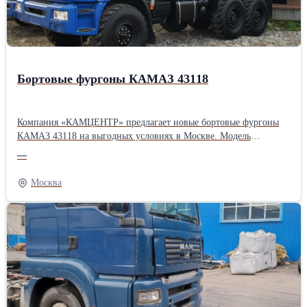
Бортовые фургоны КАМАЗ 43118
Компания «КАМЦЕНТР» предлагает новые бортовые фургоны
КАМАЗ 43118 на выгодных условиях в Москве. Модель
оснащена металлическим кузовом с откидными бортами. В
—
комплект поставки входит тент с каркасом, благодаря чему
КАМАЗ 43118 легко трансформируется в бортовой фургон.
Москва
Подробную информацию Вы можете найти на нашем сайте