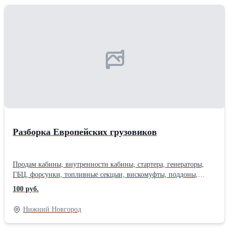
ступицы, супорта, полуоси, воздушные краны, электрические
блоки. Также есть новые запчасти на эти авто. Цены
приемлимые, оплапа любыми способами, возможна отправка в
регионы и области
Разборка Европейских грузовиков
Продам кабины, внутренности кабины, стартера, генераторы,
ГБЦ, форсунки, топливные секцыи, вискомуфты, поддоны,
сцепление, компрессора , проводка, радиаторы, интеркуллеры,
100 руб.
коленвалы, поршня, шатуны, распредвалы, гуры, балк и
передние-задние, ступицы, супорта, полуоси, воздушные краны,
Нижний Новгород
электрические блоки. Также есть новые запчасти на эти авто.
Цены приемлимые, оплапа любыми способами, возможна