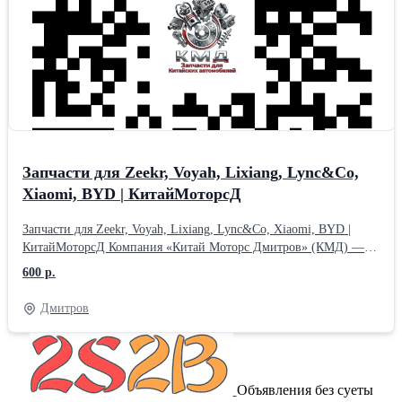
Запчасти для Zeekr, Voyah, Lixiang, Lync&Co,
Xiaomi, BYD | КитайМоторсД
Запчасти для Zeekr, Voyah, Lixiang, Lync&Co, Xiaomi, BYD |
КитайМоторсД Компания «Китай Моторс Дмитров» (КМД) —
профессиональный подбор и продажа запчастей для китайских
600 р.
автомобилей. В наличии и под заказ:Рычаги, подшипники, тяги,
ступицы, амортизаторы, тормозные колодки, фильтры, датчики,
Дмитров
элементы кузова и многое другое. Марки, с которыми мы
работаем:ZEEKR, Voyah, Lixiang (Li Auto), Lync&Co, Xiaomi
(SU7), BYD, а также другие популярные китайские бренды.
Почему выбирают КМД: — Цены ниже дилерских —
Объявления без суеты
Консультация специалиста по подбору (по VIN или марке авто)