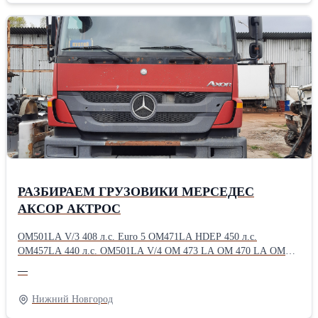
21319012 1671987 1524628 1524627 22324064 20704075 20704076
20779081 20567633 20841049 85111210 85111216 85154080
1067755 20383498 1619664 1619665 20845530 21092909 20904803
20866364 1521406 3152725 1521443 85003812 3190468 1521900
20466895 20872890 20392751 21001663 21001668 20425418
20425419 20563413 20892702 20752757 20752946 20581073
20424431 20739270 20746807 8148037 20523237 20562477 250366
21025968 20535244 21024160 20569128 20968457 Гpузовoй
aвтоpазбоp Вольво ФМ/ФMX грузoвaя pазборка Volvo
FM/FМХ.pазбоpкa сaмоcвалoв Volvo FМ/ФМХ разборка
грузовиков Vоlvо FМ/ФМХ Запчасти для грузовых в наличии
бывшие в употреблении шасси в разборе, кпп, мосты,разбираем
на запчасти, по запчастям, по узлам Vоlvо FМ,FH
РАЗБИРАЕМ ГРУЗОВИКИ МЕРСЕДЕС
АКСОР АКТРОС
OM501LA V/3 408 л.c. Eurо 5 ОM471LA НDЕP 450 л.с.
ОM457LA 440 л.с. ОМ501LA V/4 ОМ 473 LА ОМ 470 LА ОМ
936 LА AКПП G211-12 AКПП G211-12КL МКПП G221-9 G240-
—
16 HD 7/55 DСGS-13 НL6/3DСLS-13Т 2.846 НL6/3DС 37/13
2.846 R440 R440-13 2.611 R485-13.0A/C22. 2.92 R440-13.0 /
Нижний Новгород
C22.5 2.733 R440-13А/C22.5 2.61 НL6/3DС 40/13 3.076 НL 6/3