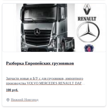
Разборка Европейских грузовиков
Запчасти новые и Б/У с для грузовиков, импортного
производства VOLVO MERCEDES RENAULT DAF
ПРИНИМАЕМ ТЯГАЧИ НА РАЗБОРКУ Продам кабины,
100 руб.
внутренности кабины, стартера, генераторы, ГБЦ, форсунки,
топливные секцыи, вискомуфты, поддоны, сцепление,
Нижний Новгород
компрессора , проводка, радиаторы, интеркуллеры, коленвалы,
поршня, шатуны, распредвалы, гуры, балк и передние-задние,