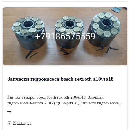
отправка в регионы и области
Запчасти гидронасоса bosch rexroth a10vso18
Запчасти гидронасоса bosch rexroth a10vso18, Запчасти
гидронасоса Rexroth A10V(S)O серия 31, Запчасти гидронасоса
bosch rexroth a10vso серии 52, Запчасти гидравлического насоса
—
bosch rexroth a10vso серии 31, Запчасти гидронасоса bosch rexroth
a10vso, Запчасти насоса bosch rexroth a10vso18, Запчасти
Краснодар
гидравлики спецтехники rexroth a10vso18, Запчасти аксиально-