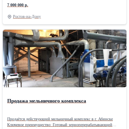
надежностью, доступен для покупки! О самолете: • Состояние:
7 000 000 р.
100% лётное. Проходит регулярное обслуживание. • Ремонт:
Капремонт в 2005 году. • Ресурс: 24 000 часов / 16 000 циклов. •
Ростов-на-Дону
Двигатели: Д-36 сер. 1. • Местонахождение: ОАЭ. • Техническое
состояние: полностью исправен, находится в лётном состоянии.
✅Этот Ан-72 — не просто самолет, а готовый инструмент для
заработка. Он способен выполнять задачи в самых суровых
условиях, от жарких пустынь до арктических широт.
✅*Стоимость: 7 000 000 USD. Серьезные покупатели могут
запросить полный пакет документов и организовать осмотр*.
Примечание: можем предоставить на продажу двигатель
«Д-30КП-2» для воздушного судна Ил-76. Свяжитесь с нами для
получения детальной информации и коммерческого
предложения менеджером по продажам Сергеем
Александровичем, по телефону: +79286626699 или электронной
почте: MIAG-modern@yandex.ru.
Продажа мельничного комплекса
Продаётся действующий мельничный комплекс в г. Абинске
Ключевое преимущество: Готовый зерноперерабатывающий