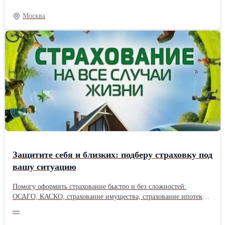
перевод и нотариальное заверение. Офис в центре Москвы в
шаговой доступности от метро Маяковская. Имеем огромный
Москва
практический опыт.
Защитите себя и близких: подберу страховку под
вашу ситуацию
Помогу оформить страхование быстро и без сложностей:
ОСАГО, КАСКО, страхование имущества, страхование ипотеки,
здоровья и путешествий. Подберу варианты от надёжных
—
страховых компаний, объясню, что входит в покрытие, и покажу,