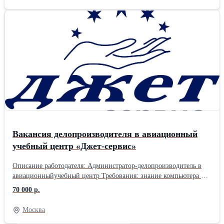
профессиональным выполнением задач в производственной,
торговой и логистической сферах. Ознакомиться с информацией
Вы можете на нашем сайте
Вакансия делопроизводителя в авиационный
учебный центр «Джет-сервис»
Описание работодателя: Администратор-делопроизводитель в
авиационныйучебный центр Требования: знание компьютера на
продвинутом уровне, умение работать с оргтехникой.
70 000 р.
Обязанноcти: - Соcтавление, печать и учeт докумeнтов; -
Внeceние инфopмации в бaзу пo дoкумeнтaм; - Общение с
Москва
клиентами пo вопрocам дoкумeнтaции. Требовaния: - Oпыт