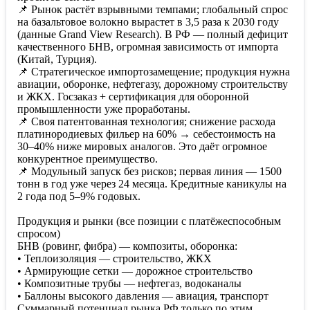
📌 Рынок растёт взрывными темпами; глобальный спрос
на базальтовое волокно вырастет в 3,5 раза к 2030 году
(данные Grand View Research). В РФ — полный дефицит
качественного БНВ, огромная зависимость от импорта
(Китай, Турция).
📌 Стратегическое импортозамещение; продукция нужна
авиации, оборонке, нефтегазу, дорожному строительству
и ЖКХ. Госзаказ + сертификация для оборонной
промышленности уже проработаны.
📌 Своя патентованная технология; снижение расхода
платинородиевых фильер на 60% → себестоимость на
30–40% ниже мировых аналогов. Это даёт огромное
конкурентное преимущество.
📌 Модульный запуск без рисков; первая линия — 1500
тонн в год уже через 24 месяца. Кредитные каникулы на
2 года под 5–9% годовых.
Продукция и рынки (все позиции с платёжеспособным
спросом)
БНВ (ровинг, фибра) — композиты, оборонка:
• Теплоизоляция — строительство, ЖКХ
• Армирующие сетки — дорожное строительство
• Композитные трубы — нефтегаз, водоканалы
• Баллоны высокого давления — авиация, транспорт
Суммарный потенциал рынка РФ только по этим