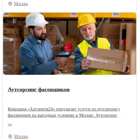
где можно сэкономить. Работаю онлайн. Звоните или пишите —
Москва
консультация бесплатная.
Аутсорсинг фасовщиков
Компания «Алгоритм24» предлагает услуги по аутсорсингу
фасовщиков на выгодных условиях в Москве. Аутсорсинг
фасовщиков становится важным инструментом для компаний,
—
стремящихся оптимизировать процессы и оперативно закрывать
потребности в рабочей силе. Услуга направлена на помощь с
Москва