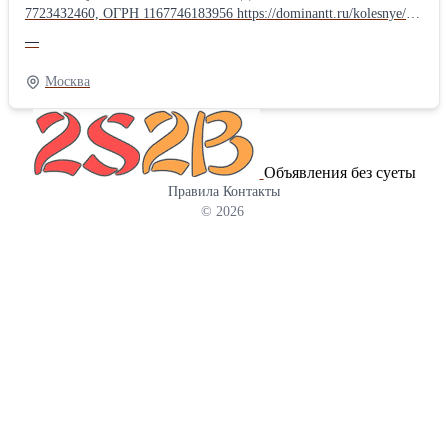
772З4З2460, ОГРН 116774618З956 https://dominantt.ru/kolesnye/?
erid=2SDnjcSRARh 🚜 ЛОВОЛ TE-354 - компактный, но
—
мощный трактор! Нужна надёжная и универсальная техника для
фермы, хозяйства или коммунальных работ? ЛОВОЛ TE-354 -
Москва
отличный выбор! Компактные размеры + полный привод 4×4
позволяют работать на небольших участках, в садах, теплицах и
на сложном грунте. Основные преимущества: ✔ Полный привод
4×4 ✔ Экономичный дизельный двигатель ✔ Гидроусилитель
Объявления без суеты
руля ✔ Двухскоростной ВОМ (540/1000) ✔ Трёхточечная навеска
Правила
Контакты
✔ Регулируемая колея Легко агрегатируется с плугом, фрезой,
© 2026
косилкой, прицепом, фронтальным погрузчиком и другим
оборудованием. Идеально подходит для: • обработки почвы •
посева • заготовки кормов • перевозки грузов • уборки
территории Один трактор - множество задач!
Производительность, манёвренность и низкие
эксплуатационные расходы.