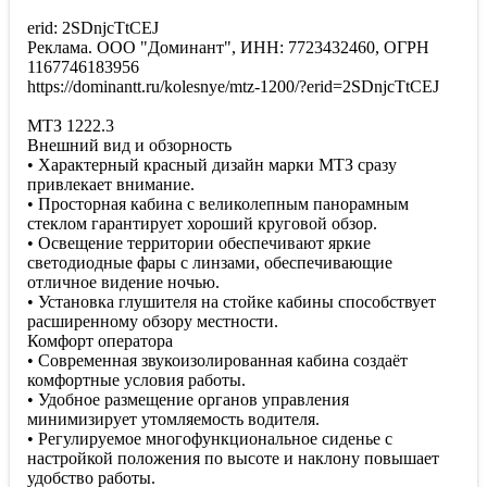
erid: 2SDnjcTtCEJ
Реклама. ООО "Доминант", ИНН: 7723432460, ОГРН
1167746183956
https://dominantt.ru/kolesnye/mtz-1200/?erid=2SDnjcTtCEJ
МТЗ 1222.3
Внешний вид и обзорность
• Характерный красный дизайн марки МТЗ сразу
привлекает внимание.
• Просторная кабина с великолепным панорамным
стеклом гарантирует хороший круговой обзор.
• Освещение территории обеспечивают яркие
светодиодные фары с линзами, обеспечивающие
отличное видение ночью.
• Установка глушителя на стойке кабины способствует
расширенному обзору местности.
Комфорт оператора
• Современная звукоизолированная кабина создаёт
комфортные условия работы.
• Удобное размещение органов управления
минимизирует утомляемость водителя.
• Регулируемое многофункциональное сиденье с
настройкой положения по высоте и наклону повышает
удобство работы.