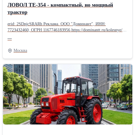
ЛОВОЛ TE-354 - компактный, но мощный
трактор
erid: 2SDnjcSRARh Реклама. ООО "Доминант", ИНН:
772З4З2460, ОГРН 116774618З956 https://dominantt.ru/kolesnye/?
erid=2SDnjcSRARh 🚜 ЛОВОЛ TE-354 - компактный, но
—
мощный трактор! Нужна надёжная и универсальная техника для
фермы, хозяйства или коммунальных работ? ЛОВОЛ TE-354 -
Москва
отличный выбор! Компактные размеры + полный привод 4×4
позволяют работать на небольших участках, в садах, теплицах и
на сложном грунте. Основные преимущества: ✔ Полный привод
4×4 ✔ Экономичный дизельный двигатель ✔ Гидроусилитель
руля ✔ Двухскоростной ВОМ (540/1000) ✔ Трёхточечная навеска
✔ Регулируемая колея Легко агрегатируется с плугом, фрезой,
косилкой, прицепом, фронтальным погрузчиком и другим
оборудованием. Идеально подходит для: • обработки почвы •
посева • заготовки кормов • перевозки грузов • уборки
территории Один трактор - множество задач!
Производительность, манёвренность и низкие
эксплуатационные расходы.