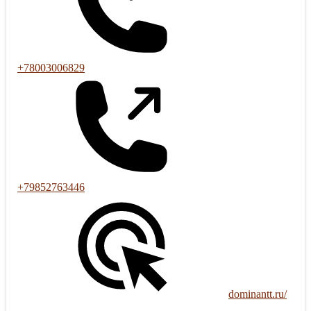
+78003006829
+79852763446
dominantt.ru/