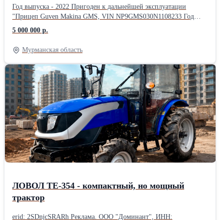
Год выпуска - 2022 Пригоден к дальнейшей эксплуатации
"Прицеп Guven Makina GMS, VIN NP9GMS030N1108233 Год
выпуска - 2022 грузоподъемность - 30500 кг. Объем
5 000 000 р.
смесительного барабана 16 м3. Требуется ремонт рамы,
электропроводки. "
Мурманская область
ЛОВОЛ TE-354 - компактный, но мощный
трактор
erid: 2SDnjcSRARh Реклама. ООО "Доминант", ИНН: