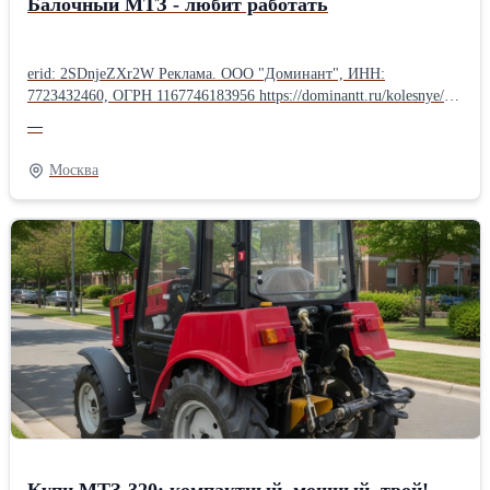
Балочный МТЗ - любит работать
erid: 2SDnjeZXr2W Реклама. ООО "Доминант", ИНН:
772З4З2460, ОГРН 116774618З956 https://dominantt.ru/kolesnye/?
erid=2SDnjeZXr2W Надёжная «рабочая лошадка»! Помощник для
—
фермера, коммунальщиков, строителей. Основные
характеристики: • Мощность двигателя — 81 л.с. (Д-243/Д-245) •
Москва
Полный привод 4×4 с блокировкой дифференциала •
Грузоподъёмность задней навески — 3200 кг • Топливный бак
— 130 литров • 18 передач вперёд / 4 назад • Дорожный просвет
— 465 мм • Комфортная кабина с отопителем (возможна
комплектация с кондиционером) Почему выбирают именно МТЗ
балочный: • Неприхотливый и надёжный дизель • Огромный
выбор навесного оборудования (плуг, косилка, погрузчик, щётка,
фреза, прицепы и многое другое) • Экономная эксплуатация и
доступные запчасти по всей России • Отлично работает по
грязи, снегу и на пересечённой местности Трактор новый, в
наличии, с ПСМ. Обращайтесь — поможем подобрать
комплектацию под ваши задачи!
Купи МТЗ-320: компактный, мощный, твой!