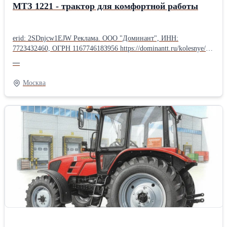
МТЗ 1221 - трактор для комфортной работы
erid: 2SDnjcw1EJW Реклама. ООО "Доминант", ИНН:
772З4З2460, ОГРН 116774618З956 https://dominantt.ru/kolesnye/?
erid=2SDnjcw1EJW МТЗ 1221.3 — техника, созданная для
—
высокой производительности и комфорта оператора. Почему
стоит выбрать именно эту модель? ✅ Мощность. 130-сильный
Москва
дизель уверенно справляется с самыми тяжёлыми нагрузками. ✅
Безопасность. Панорамная кабина обеспечивает отличный обзор,
делая работу комфортнее и безопаснее. ✅ Универсальность. МТЗ
1221.3 эффективен в разных сферах: - 🚜 Сельское хозяйство —
обработка почвы, посев, уборка урожая. - 🏙 Коммунальное
хозяйство — уборка снега, содержание дорог. - 🏗 Строительство
— перевозка материалов, земляные работы. Не откладывайте
выбор — приобретайте надёжный трактор МТЗ 1221.3 от
«Доминант» уже сегодня!