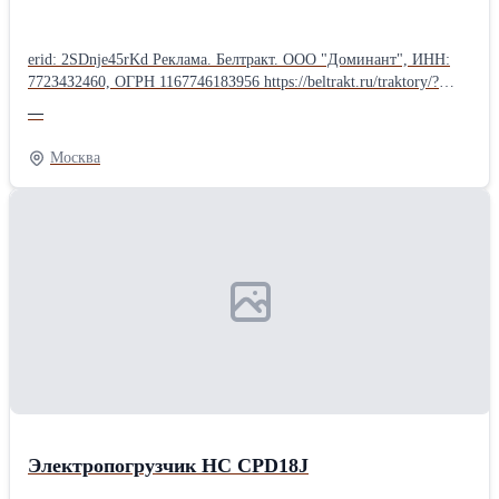
erid: 2SDnje45rKd Реклама. Белтракт. ООО "Доминант", ИНН:
772З4З2460, ОГРН 116774618З956 https://beltrakt.ru/traktory/?
erid=2SDnje45rKd Коммунальная техника МТЗ - порядок
—
круглый год! Уборка улиц и тротуаров, очистка дорог от снега,
погрузка материалов, вывоз мусора или засыпка траншей - в
Москва
«Белтракт» найдётся техника для самых разных коммунальных
задач. В каталоге представлены уборочно-погрузочные,
подметальные и снегоуборочные машины, а также компактные
модели на базе МТЗ-320. Надёжные, функциональные и удобные
в обслуживании - они готовы к ежедневной интенсивной
работе. Расскажите нам о своих задачах - поможем подобрать
подходящую модель и комплектацию.
Электропогрузчик НC CPD18J