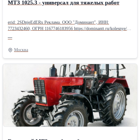
МТЗ 1025.3 - универсал для тяжелых работ
erid: 2SDnjeEdERx Реклама. ООО "Доминант", ИНН:
772З4З2460, ОГРН 116774618З956 https://dominantt.ru/kolesnye/?
erid=2SDnjeEdERx МТЗ 1025.3 — универсальный трактор для
—
сельского хозяйства, строительства и других работ. Ключевые
преимущества: - Надёжная трансмиссия с принудительной
Москва
смазкой для долгого срока службы. - Мягкий ВОМ с
гидроприжимными дисками — плавная передача энергии. -
Повышенная проходимость за счет переднего моста с
планетарно-цилиндрическими редукторами. Совместим с любым
навесным оборудованием, повышает производительность труда.
Есть вопросы? Обращайтесь — поможем с выбором!