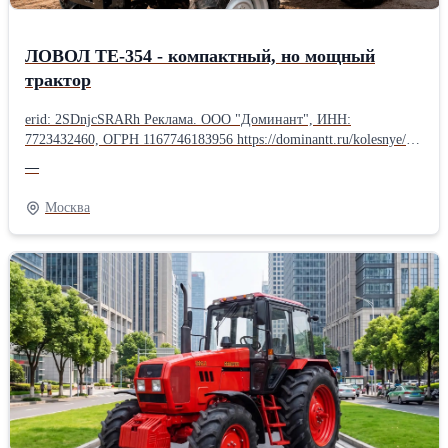
ЛОВОЛ TE-354 - компактный, но мощный
трактор
erid: 2SDnjcSRARh Реклама. ООО "Доминант", ИНН:
772З4З2460, ОГРН 116774618З956 https://dominantt.ru/kolesnye/?
erid=2SDnjcSRARh 🚜 ЛОВОЛ TE-354 - компактный, но
—
мощный трактор! Нужна надёжная и универсальная техника для
фермы, хозяйства или коммунальных работ? ЛОВОЛ TE-354 -
Москва
отличный выбор! Компактные размеры + полный привод 4×4
позволяют работать на небольших участках, в садах, теплицах и
на сложном грунте. Основные преимущества: ✔ Полный привод
4×4 ✔ Экономичный дизельный двигатель ✔ Гидроусилитель
руля ✔ Двухскоростной ВОМ (540/1000) ✔ Трёхточечная навеска
✔ Регулируемая колея Легко агрегатируется с плугом, фрезой,
косилкой, прицепом, фронтальным погрузчиком и другим
оборудованием. Идеально подходит для: • обработки почвы •
посева • заготовки кормов • перевозки грузов • уборки
территории Один трактор - множество задач!
Производительность, манёвренность и низкие
эксплуатационные расходы.