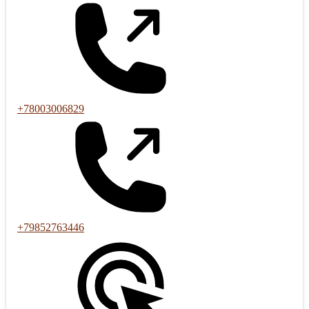
+78003006829
+79852763446