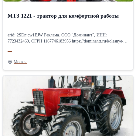
МТЗ 1221 - трактор для комфортной работы
erid: 2SDnjcw1EJW Реклама. ООО "Доминант", ИНН:
772З4З2460, ОГРН 116774618З956 https://dominantt.ru/kolesnye/?
erid=2SDnjcw1EJW МТЗ 1221.3 — техника, созданная для
—
высокой производительности и комфорта оператора. Почему
стоит выбрать именно эту модель? ✅ Мощность. 130-сильный
Москва
дизель уверенно справляется с самыми тяжёлыми нагрузками. ✅
Безопасность. Панорамная кабина обеспечивает отличный обзор,
делая работу комфортнее и безопаснее. ✅ Универсальность. МТЗ
1221.3 эффективен в разных сферах: - 🚜 Сельское хозяйство —
обработка почвы, посев, уборка урожая. - 🏙 Коммунальное
хозяйство — уборка снега, содержание дорог. - 🏗 Строительство
— перевозка материалов, земляные работы. Не откладывайте
выбор — приобретайте надёжный трактор МТЗ 1221.3 от
«Доминант» уже сегодня!