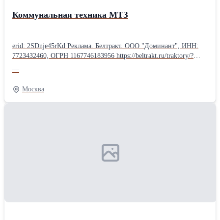
Коммунальная техника МТЗ
erid: 2SDnje45rKd Реклама. Белтракт. ООО "Доминант", ИНН:
772З4З2460, ОГРН 116774618З956 https://beltrakt.ru/traktory/?
erid=2SDnje45rKd Коммунальная техника МТЗ - порядок
—
круглый год! Уборка улиц и тротуаров, очистка дорог от снега,
погрузка материалов, вывоз мусора или засыпка траншей - в
Москва
«Белтракт» найдётся техника для самых разных коммунальных
задач. В каталоге представлены уборочно-погрузочные,
подметальные и снегоуборочные машины, а также компактные
модели на базе МТЗ-320. Надёжные, функциональные и удобные
в обслуживании - они готовы к ежедневной интенсивной
работе. Расскажите нам о своих задачах - поможем подобрать
подходящую модель и комплектацию.