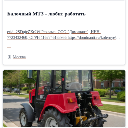
Балочный МТЗ - любит работать
erid: 2SDnjeZXr2W Реклама. ООО "Доминант", ИНН:
772З4З2460, ОГРН 116774618З956 https://dominantt.ru/kolesnye/?
erid=2SDnjeZXr2W Надёжная «рабочая лошадка»! Помощник для
—
фермера, коммунальщиков, строителей. Основные
характеристики: • Мощность двигателя — 81 л.с. (Д-243/Д-245) •
Москва
Полный привод 4×4 с блокировкой дифференциала •
Грузоподъёмность задней навески — 3200 кг • Топливный бак
— 130 литров • 18 передач вперёд / 4 назад • Дорожный просвет
— 465 мм • Комфортная кабина с отопителем (возможна
комплектация с кондиционером) Почему выбирают именно МТЗ
балочный: • Неприхотливый и надёжный дизель • Огромный
выбор навесного оборудования (плуг, косилка, погрузчик, щётка,
фреза, прицепы и многое другое) • Экономная эксплуатация и
доступные запчасти по всей России • Отлично работает по
грязи, снегу и на пересечённой местности Трактор новый, в
наличии, с ПСМ. Обращайтесь — поможем подобрать
комплектацию под ваши задачи!