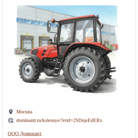
Москва
dominantt.ru/kolesnye/?erid=2SDnjeEdERx
ООО Доминант