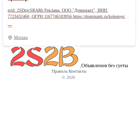
erid: 2SDnjcSRARh Реклама. ООО "Доминант", ИНН:
772З4З2460, ОГРН 116774618З956 https://dominantt.ru/kolesnye/?
erid=2SDnjcSRARh 🚜 ЛОВОЛ TE-354 - компактный, но
—
мощный трактор! Нужна надёжная и универсальная техника для
фермы, хозяйства или коммунальных работ? ЛОВОЛ TE-354 -
Москва
отличный выбор! Компактные размеры + полный привод 4×4
позволяют работать на небольших участках, в садах, теплицах и
на сложном грунте. Основные преимущества: ✔ Полный привод
4×4 ✔ Экономичный дизельный двигатель ✔ Гидроусилитель
Объявления без суеты
руля ✔ Двухскоростной ВОМ (540/1000) ✔ Трёхточечная навеска
Правила
Контакты
✔ Регулируемая колея Легко агрегатируется с плугом, фрезой,
© 2026
косилкой, прицепом, фронтальным погрузчиком и другим
оборудованием. Идеально подходит для: • обработки почвы •
посева • заготовки кормов • перевозки грузов • уборки
территории Один трактор - множество задач!
Производительность, манёвренность и низкие
эксплуатационные расходы.