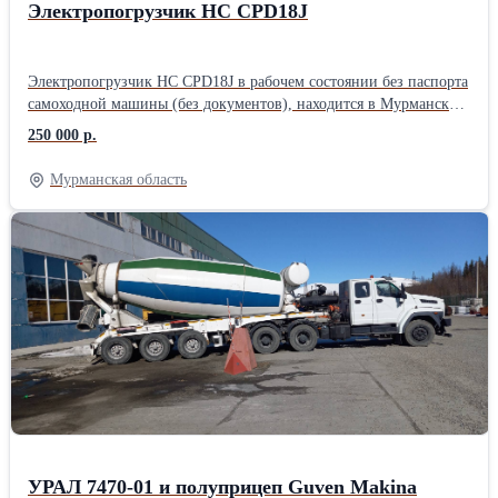
Электропогрузчик НC CPD18J
Электропогрузчик НC CPD18J в рабочем состоянии без паспорта
самоходной машины (без документов), находится в Мурманской
области г. Кировск. Электропогрузчик НC CPD18J в рабочем
250 000 р.
состоянии без паспорта самоходной машины (без документов),
находится в Мурманской области г. Кировск.
Мурманская область
УРАЛ 7470-01 и полуприцеп Guven Makina