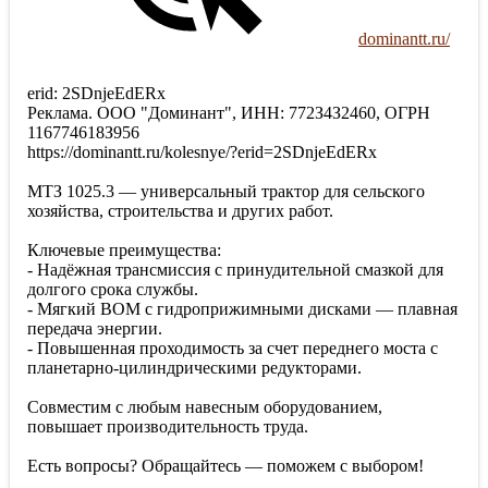
dominantt.ru/
erid: 2SDnjeEdERx
Реклама. ООО "Доминант", ИНН: 772З4З2460, ОГРН
116774618З956
https://dominantt.ru/kolesnye/?erid=2SDnjeEdERx
МТЗ 1025.3 — универсальный трактор для сельского
хозяйства, строительства и других работ.
Ключевые преимущества:
- Надёжная трансмиссия с принудительной смазкой для
долгого срока службы.
- Мягкий ВОМ с гидроприжимными дисками — плавная
передача энергии.
- Повышенная проходимость за счет переднего моста с
планетарно-цилиндрическими редукторами.
Совместим с любым навесным оборудованием,
повышает производительность труда.
Есть вопросы? Обращайтесь — поможем с выбором!