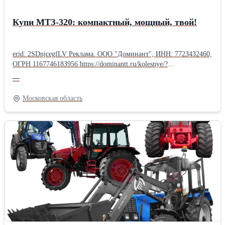
Купи МТЗ-320: компактный, мощный, твой!
erid: 2SDnjcegfLV Реклама. ООО "Доминант", ИНН: 772З4З2460,
ОГРН 116774618З956 https://dominantt.ru/kolesnye/?
erid=2SDnjcegfLV Продаётся надёжный трактор МТЗ-320
—
(Беларус-320) — компактный и универсальный помощник! Этот
малогабаритный трактор подойдёт для небольших хозяйств,
Московская область
ферм и коммунальных работ — там, где большая техника просто
не пройдёт. Почему стоит выбрать именно МТЗ-320? •
Компактность — легко маневрирует в тесных пространствах,
теплицах, садах и узких проездах. • Многофункциональность —
агрегатируется с десятками навесок: плуг, культиватор,
картофелекопалка, косилка, снегоуборщик, щётка, отвал,
погрузчик и многое другое. • Достаточная мощность —
двигатель 33–36 л.с. (в зависимости от модификации) уверенно
тянет тяжёлые задачи несмотря на скромные размеры. •
Экономичность — низкий расход топлива, доступные запчасти,
простое и недорогое обслуживание. • Отличная манёвренность
— радиус поворота всего ~3,7 м, полный привод в большинстве
версий. • Надёжность и комфорт — проверенная конструкция