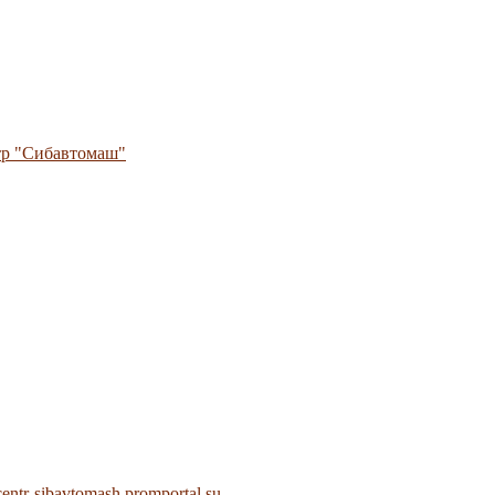
тр "Сибавтомаш"
centr-sibavtomash.promportal.su