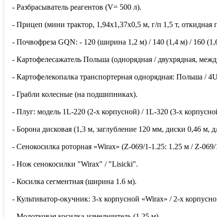
- Разбрасыватель реагентов (V= 500 л).
- Прицеп (мини трактор, 1,94х1,37х0,5 м, г/п 1,5 т, откидная
- Почвофреза GQN: - 120 (ширина 1,2 м) / 140 (1,4 м) / 160 (1,6 
- Картофелесажатель Польша (однорядная / двухрядная, между
- Картофелекопалка транспортерная однорядная: Польша / 4U-1
- Грабли колесные (на подшипниках).
- Плуг: модель 1L-220 (2-х корпусной) / 1L-320 (3-х корпусной
- Борона дисковая (1,3 м, заглубление 120 мм, диски 0,46 м, дл
- Сенокосилка роторная «Wirax» (Z-069/1-1.25: 1.25 м / Z-069/1
- Нож сенокосилки "Wirax" / "Lisicki".
- Косилка сегментная (ширина 1.6 м).
- Культиватор-окучник: 3-х корпусной «Wirax» / 2-х корпусн
- Молотковая косилка-измельчитель (1.25 м).