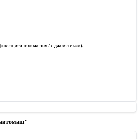
 фиксацией положения / с джойстиком).
бавтомаш"