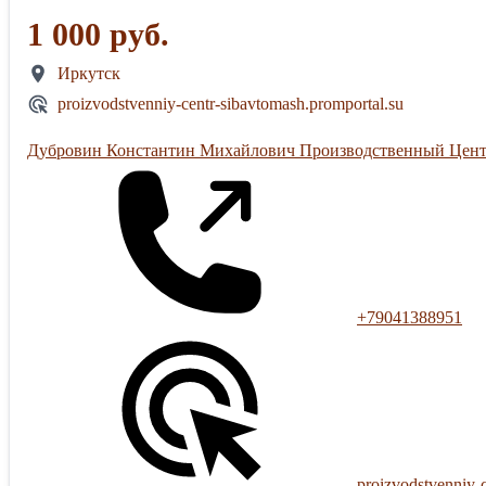
1 000 руб.
Иркутск
proizvodstvenniy-centr-sibavtomash.promportal.su
Дубровин Константин Михайлович Производственный Цен
+79041388951
proizvodstvenniy-