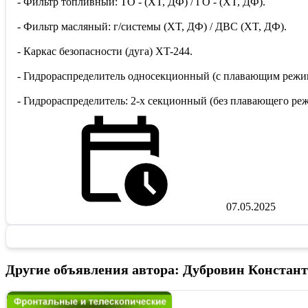
- Фильтр топливный: ТО - (XT, ДФ) / ГО - (XT, ДФ).
- Фильтр масляный: г/системы (XT, ДФ) / ДВС (XT, ДФ).
- Каркас безопасности (дуга) XT-244.
- Гидрораспределитель односекционный (с плавающим режи
- Гидрораспределитель: 2-х секционный (без плавающего реж
07.05.2025
Другие объявления автора: Дубровин Конста