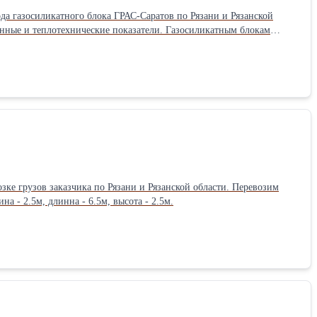
а газосиликатного блока ГРАС-Саратов по Рязани и Рязанской
нные и теплотехнические показатели. Газосиликатным блокам
 такого блока не требуют дополнительного утепления! К сведению:
3 Вт&#x2F;(м·К). Газосиликатные блоки ГРАС рекомендованы как для
ва. Блоки имеют отличные показатели теплопроводности, сохранения
зке грузов заказчика по Рязани и Рязанской области. Перевозим
а - 2.5м, длинна - 6.5м, высота - 2.5м.