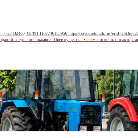
74618З956 https://zavodselmash.ru/?erid=2SDnjd2gyRM Полуприцеп-бочка для тракторов - униве
ожаров. Преимущества: • совместимость с тракторами разной мощности; • выбор объёма бочки 
чным оборудованием!