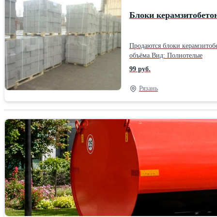
Блоки керамзитобето
Продаются блоки керамзитобе
объёма.Вид: Полнотелые
99 руб.
Рязань