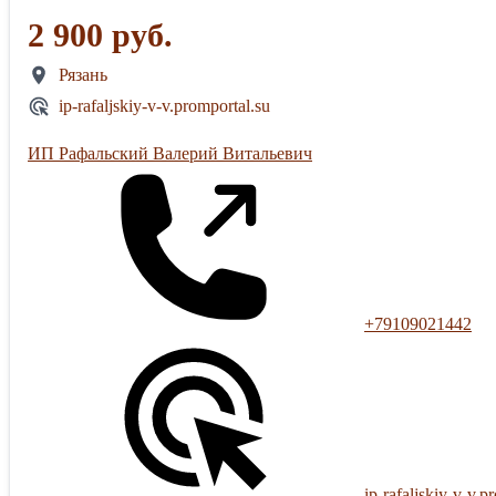
2 900 руб.
Рязань
ip-rafaljskiy-v-v.promportal.su
ИП Рафальский Валерий Витальевич
+79109021442
ip-rafaljskiy-v-v.p