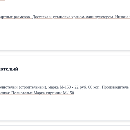
артных размеров. Доставка и установка краном-манипулятором. Низкие це
нотелый
лнотелый (строительный), марка М-150 - 22 руб. 00 коп. Производитель
пича: Полнотелые Марка кирпича: М-150