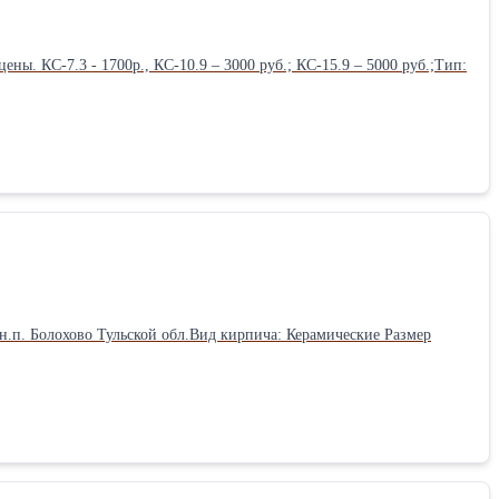
ны. КС-7.3 - 1700р., КС-10.9 – 3000 руб.; КС-15.9 – 5000 руб.;Тип:
 н.п. Болохово Тульской обл.Вид кирпича: Керамические Размер