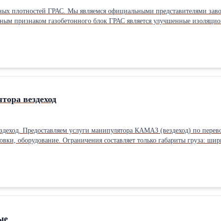
ых плотностей ГРАС. Мы являемся официальными представителями завод
ьным признаком газобетонного блок ГРАС является улучшенные изоляцио
ветствуют теплопроводность 0,084 - 0,072 Вт&amp;#x2F;(м·К). Стены из
азосиликатного блока составляет 0,14 Вт&#x2F;(м·К), а утеплителя 0,0
ительства, так и для многоэтажного монолитно-каркасного строительст
тора вездеход
здеход. Предоставляем услуги манипулятора КАМАЗ (вездеход) по перево
вки, оборудование. Ограничения составляет только габариты груза: ширин
ые