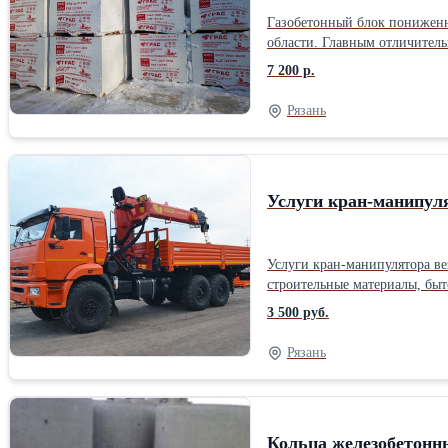
Газобетонный блок пониженн
области. Главным отличител
плотностью D350 и D300 соот
7 200 р.
теплопроводность обычного г
индивидуального жилого стро
Рязань
тепла внутри здания.
Услуги кран-манипуля
Услуги кран-манипулятора ве
строительные материалы, быто
3 500 руб.
Рязань
Кольца железобетонн