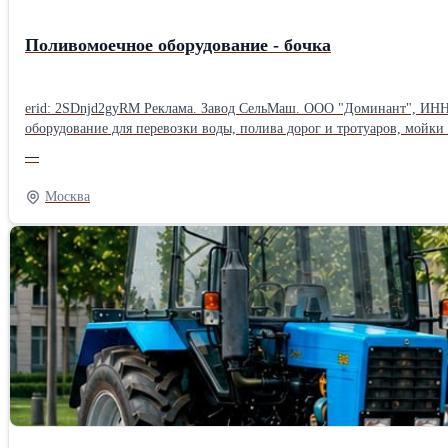
Поливомоечное оборудование - бочка
erid: 2SDnjd2gyRM Реклама. Завод СельМаш. ООО "Доминант", ИНН: 772З4З2460, ОГРН 1167
оборудование для перевозки воды, полива дорог и тротуаров, мойки зданий и тушения п
воды в труднодоступные места; • надёжность и широкая сфера применения. Подходит для коммунальных и сельскохозяйственных предприятий, лесничеств, строительных организаций и экстренных служб.
—
Расширьте возможности своего трактора с современным поливомое
Москва