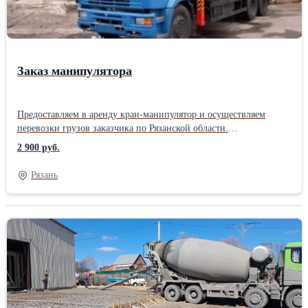
Заказ манипулятора
Предоставляем в аренду кран-манипулятор и осуществляем
перевозки грузов заказчика по Рязанской области.
Грузоподъёмность машин - от 3 до 10 тонн. Грузоподъёмность
2 900 руб.
стрелы - до 3 тонн. Форма оплаты - наличный и безналичный
расчёт. Стоимость услуги от 2800 до 3500 руб/час, в зависимости
Рязань
от грузоподъёмности и проходимости автомобиля. Загородные
поездки оплачиваются по - 75/90 руб/км. в обе стороны +
погрузочно-разгрузочные работы.