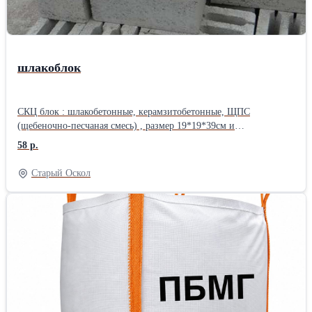
шлакоблок
СКЦ блок : шлакобетонные, керамзитобетонные, ЩПС
(щебеночно-песчаная смесь) , размер 19*19*39см и
перегородочный 12*9*39 или 9*19*39см. Фасовка разная на
58 р.
поддоне, уточняйте по телефону. Авто доставка и выгрузка есть.
Звоните и быстро доставим!
Старый Оскол