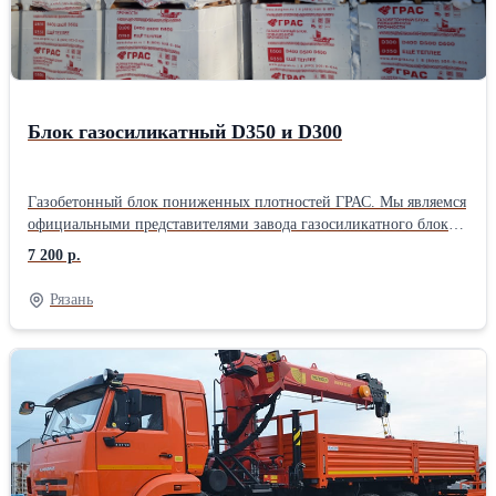
Блок газосиликатный D350 и D300
Газобетонный блок пониженных плотностей ГРАС. Мы являемся
официальными представителями завода газосиликатного блока
ГРАС-Саратов по Рязани и Рязанской области. Главным
7 200 р.
отличительным признаком газобетонного блок ГРАС является
улучшенные изоляционные и теплотехнические показатели.
Рязань
Газосиликатным блокам плотностью D350 и D300 соответствуют
теплопроводность 0,084 - 0,072 Вт&amp;#x2F;(м·К). Стены из
такого блока не требуют дополнительного утепления! К
сведению: теплопроводность обычного газосиликатного блока
составляет 0,14 Вт&#x2F;(м·К), а утеплителя 0,03 Вт&#x2F;
(м·К). Газосиликатные блоки ГРАС рекомендованы как для
индивидуального жилого строительства, так и для
многоэтажного монолитно-каркасного строительства. Блоки
имеют отличные показатели теплопроводности, сохранения