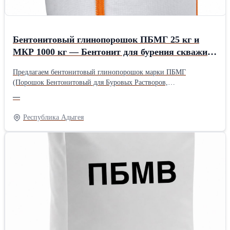
Бентонитовый глинопорошок ПБМГ 25 кг и
МКР 1000 кг — Бентонит для бурения скважин
и ликвидации поглощений
Предлагаем бентонитовый глинопорошок марки ПБМГ
(Порошок Бентонитовый для Буровых Растворов,
Гидроизоляционный). Материал произведен из
—
модифицированной высококачественной глины с российских
месторождений. Рекомендуется для использования в качестве
Республика Адыгея
структурообразователя буровых растворов при бурении скважин
всех типов, а также как связующее при изготовлении
адсорбентов. Бентонит ПБМГ создан на основе глин,
прошедших специальную подготовку и модификацию, что
обеспечивает его высокую эффективность в сложных
геологических условиях. Происхождение: Россия. Склады
отгрузки: Ростов-на-Дону, Москва. Технические
характеристики: Марка: ПБМГ Форма выпуска: Порошок
Фасовка: Мешки по 25 кг / МКР по 1000 кг Происхождение:
Россия Склады: Ростов-на-Дону, Москва Основа:
Модифицированная высококачественная глина Назначение: