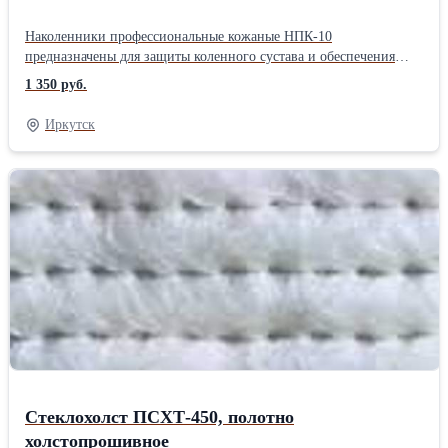
Наколенники профессиональные кожаные НПК-10
предназначены для защиты коленного сустава и обеспечения
удобства при работе продолжительное время с упором на
1 350 руб.
колени. Наколенники НПК-10 относятся к средствам
индивидуальной защиты ног работающих от механических
Иркутск
воздействий (ударов, порезов, истираний) и
общепроизводственных загрязнений (нетоксичной пыли, влаги,
грязи), а также от искр, окалины и брызг расплавленного
металла. Так как внутренний вкладыш выполнен из войлока 8-
10мм, то наколенники способны обеспечить защиту коленного
сустава от переохлаждения, при контакте с охлажденной
поверхностью. К наколенникам НПК-10 возможно прикрепить
надставку, которая выполнена из брезента 450 г/м2 с ОП и
защищает верхнюю часть ноги от попадания окалины и искр.
Область применения: Наколенники профессиональные кожаные
(НПК-10) разработаны для профессиональных строителей, в
особенности для укладчиков напольных и наземных покрытий,
слесарей, плиточников, шахтеров и сварщиков. ТУ 14.19.31-001-
01958426-2017Производитель: Собственное производство
Стеклохолст ПСХТ-450, полотно
холстопрошивное