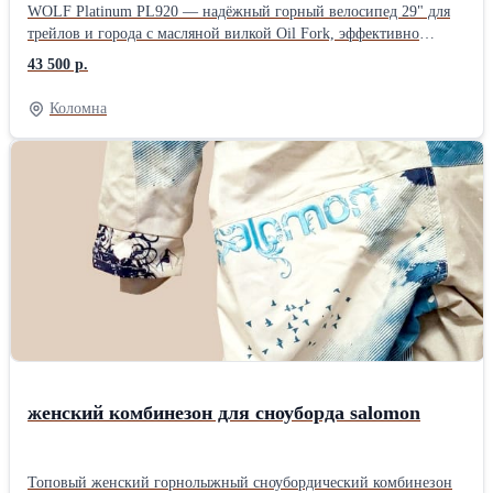
WOLF Platinum PL920 — надёжный горный велосипед 29" для
трейлов и города с масляной вилкой Oil Fork, эффективно
гасящей вибрации на неровностях. Оснащён современным
43 500 р.
группсетом Shimano CUES для чёткого переключения передач в
любых условиях и колёсами 29" для высокой проходимости и
Коломна
стабильности. Прочная рама с эргономичной геометрией
обеспечивает комфорт и контроль для тренировок или отдыха.
Стильный дизайн и качественная сборка делают его идеальным
выбором для активных райдеров.
женский комбинезон для сноуборда salomon
Топовый женский горнолыжный сноубордический комбинезон