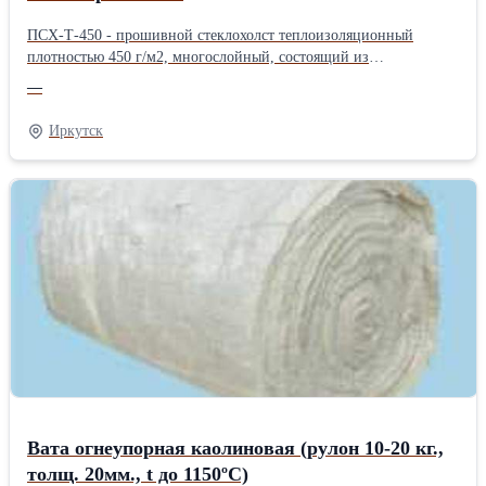
ПСХ-Т-450 - прошивной стеклохолст теплоизоляционный
плотностью 450 г/м2, многослойный, состоящий из
беспорядочно расположенных стеклянных волокон, скрепленный
—
вязально-прошивным способом переплетением "цепочка",
производится по ТУ 6-48-97-93. Относится к материалам с
Иркутск
повышенной эффективностью благодаря оптимальному
соотношению стоимости и технических характеристик. ПСХ-Т
очень долговечен, экологически безопасен, не горит, не
токсичен, благодаря чему широко применяется в
промышленности и в гражданском строительстве. Полотно
марки ПСХ-Т может использоваться в строительстве жилых
зданий, садовых домиков, гаражей и других строений и
предназначено для тепло- и звукоизоляции стен, потолков,
полов, дверей, крыш, межэтажных перекрытий, а также для
теплоизоляции трубопроводов с температурой поверхности от
-200°С до +550°С и других целей. Изоляция полотном марки
ПСХ-Т позволяет облегчить вес перекрытия, уменьшить
толщину стен. Материал особенно эффективен при изоляции
трубопроводов небольших диаметров, а также различных
Вата огнеупорная каолиновая (рулон 10-20 кг.,
фитинговых соединений. Теплоизоляционный холст ПСХ-Т в
зависимости от температуры и наружного диаметра
толщ. 20мм., t до 1150ºС)