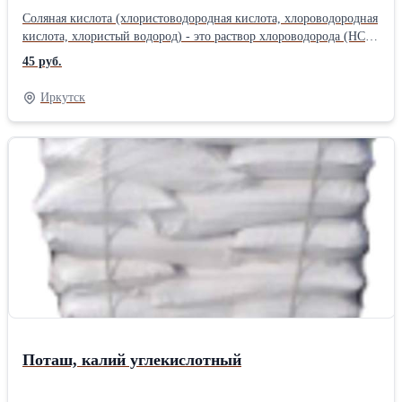
Соляная кислота (хлористоводородная кислота, хлороводородная
кислота, хлористый водород) - это раствор хлороводорода (НСl)
в воде. Представляет собой бесцветную жидкость с резким
45 руб.
запахом. Применение: - в нефтедобывающей промышленности
для кислотной обработки скважин с целью улучшения
Иркутск
сообщаемости скважин с пластом;применение кислоты соляной;
- при химической очистке котлов и аппаратов от неорганических
отложений. Например, в смеси с ПАВ используется для очистки
керамических и металлических изделий (тут необходима
ингибированная кислота) от загрязнений и дезинфекции; - в
гидрометаллургии и гальванопластике (при травлении черных и
цветных металлов и изделий из них, декапирование); - для
очистки поверхности металлов при паянии и лужении; - для
получения хлоридов цинка, марганца, железа и др. металлов; - в
пищевой промышленности соляная кислота зарегистрирована в
качестве регулятора кислотности, пищевой добавки E507.
Применяется для изготовления сельтерской (содовой) воды.
Поташ, калий углекислотный