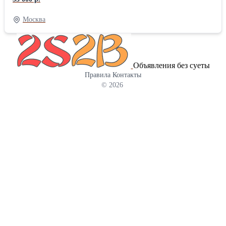
органично дополнить его образ и оставить яркое впечатление у
судей и зрителей. Создание такого наряда требует тонкого
Москва
понимания художественных и технических особенностей
фигурного катания, а также умения воплотить замысел в
реальность, строго соблюдая спортивные нормы и правила. Мы
занимаемся изготовлением премиальных платьев для фигурного
Объявления без суеты
катания, рассчитанных на спортсменов всех возрастных
Правила
Контакты
категорий. Наше изделие отличается высококачественными
© 2026
материалами, продуманной эргономикой и обеспечивает
максимальную свободу движений, позволяя чувствовать себя
уверенно на льду.