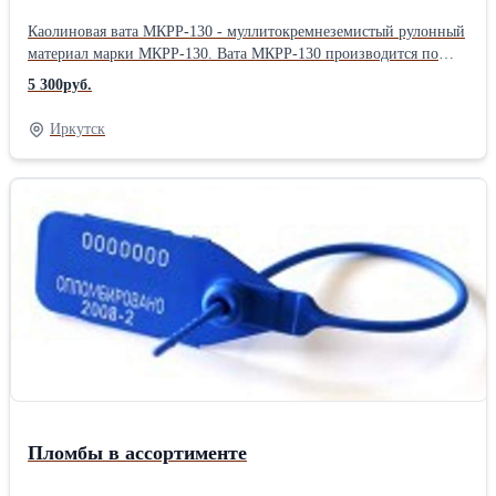
изолируемого трубопровода укладывают в один или несколько
слоев, и закрепляют проволочными кольцами через 0,25-0,50 м,
Каолиновая вата МКРР-130 - муллитокремнеземистый рулонный
при необходимости дополнительно прошивают стеклонитью ЕС6
материал марки МКРР-130. Вата МКРР-130 производится по
26. Полотно марки ПСХ-Т-450 выпускается в рулонах: - длина
ГОСТ 23619-79. Каолиновая вата достаточно устойчива к
5 300руб.
рулона 20 м. - шириной 1,6 м. - объем одного рулона 0,08 м3. -
вибрации, инертна к воде, водяному пару, маслам и кислотам,
вес 14,5 кг. - площадь рулона - 32 м2. Технические
обладает высокими электроизоляционными показателями.
Иркутск
характеристики ПСХ-Т-450 Показатели Номинальная ширина,
Каолиновая вата МКРР-130 является огнеупорным материалам, а
мм 1600 допустимые отклонения от номинального значения, %
также высокотемпературным материалов. Вата МКРР-130
+2,5 2. Номинальная масса на единицу площади, гм2 450
применяется в качестве сырья для производства плит, блоков,
допустимые отклонения,% +30 3. Толщина полотна, мм 1,3-4,0
вставок для уплотнения, тормозных колодок,
4. Теплопроводность полотна, ВТ/(м.К) (ккал/ч.м.°С) при
высокотемпературных фильтров, теплоизоляционных одеял для
температуре(25±5)°С, не более 0,050(0,043) Обозначения: ПСХТ
турбин, катализаторов для газоочистки. Основные направления
- полотно стекловолокнистое холстопрошивное
применения муллитокремнеземистой ваты МКРР-130 (или
теплоизоляционное; 450 - номинальная масса полотна.
каолиновая вата): 1.Тепловая изоляция теплоэнергетического
оборудования и трубопроводов при температуре изолируемой
поверхности до 1150 С. 2.Обмуровка паровых котлов путем
набивки ваты МКРР-130 между трубами и кожухом котла.
3.Обмуровка печей для обжига кирпича и керамики без
применения традиционных шамотных огнеупорных материалов.
4.Изоляция кабельных каналов в горючих перегородках зданий.
Пломбы в ассортименте
5.Использование каолинового волокна в связке с цементом,
полимерными добавками, пластификатором и водой для