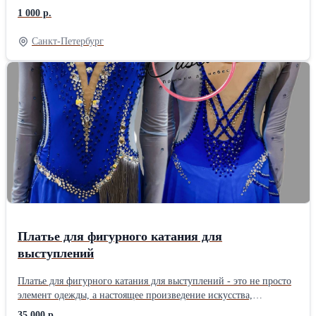
❄️Множество карманов ❄️Широкий фасон: отлично смотрится на
живыми растениями. • Сауна, душевые и зона отдыха. • Вкусные
1 000 р.
рэпчике, отлично подходит высокой девушке. ❄️Комбинезоны
смузи после тренировки. Почему выбирают нас: Дружелюбная
Salomon были просто лучшим продуктом, что вообще можно
атмосфера без «пафоса», опытные тренеры, удобное расписание
Санкт-Петербург
было купить из комбезов девушке за деньги в бюджете до 750
для новичков и профи. Скачайте приложение LIVEBODY.CLUB
евро. Они были даже лучше, чем женские комбезы North Face.
для записи на занятия и отслеживания прогресса. Приходите
❄️Качественная и известная, среди разбирающихся людей, вещь.
знакомиться! Первая тренировка — со скидкой. Напишите нам в
____________________________ ❄️Нормальная одежда, не ашан,
Direct или ищите в картах.
не "сноубордическое худи", не алиэкспресс, не лохобренд, не
дутый бренд вроде dope snow montec icetec или cool zone с
тигоном, и тому подобный развод буратин и новичков-
подметал, который стремительно заполнил всё из-за локального
специфического менталитета потребителей: абсолютная
клиническая неразборчивость в товарах даже когда люди
стремительно беднеют, вечная попытка сэкономить на всём на
свете + при этом сильнейшее желание выпендриться, обратиться
на себя внимание, бросить понты как можно дешевле. Поэтому
ни в какой другой стране рынок подделок, пали и всякого
Платье для фигурного катания для
ширпотрёба - не рос так быстро и так абсурдно как в нашей
выступлений
богоспасаемой родине. Абейдасы, Adadasы, текнойогии для
сноуборда, луи батоны и прочее позорище - только в РФ
Платье для фигурного катания для выступлений - это не просто
выросло до таких огромных масштабов. Как пелось в песне :
элемент одежды, а настоящее произведение искусства,
Любит наш народ, всякое г-но
призванное подчеркнуть индивидуальность фигуриста,
35 000 р.