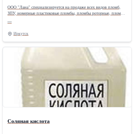
напыления огнезащитной смеси для защиты
металлоконструкций от пожара с огнестойкостью до 2.5 часов, а
ООО "Лана" специализируется на продаже всех видов пломб,
также для напыления непосредственно на гладкие бетонные
ЗПУ, номерные пластиковые пломбы, пломбы роторные, пломбы
поверхности сборных железобетонных зданий, предварительно
для счетчиков, ПК-91ОП, пломбы тросовые, пломбы стержневые,
—
обработанные латексом, в качестве теплоизоляционного слоя для
пломбы свинцовые, клипсил, мк-клипс, пломбы мешковые и т.д.
предотвращения промерзания зданий в стыках панелей, оконных
Скидки от объемов и постоянным клиентам.
Иркутск
проемов. 6.Тепловая изоляция электропечей.
Соляная кислота