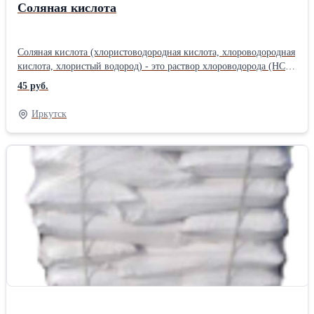
Соляная кислота
Соляная кислота (хлористоводородная кислота, хлороводородная
кислота, хлористый водород) - это раствор хлороводорода (НСl)
в воде. Представляет собой бесцветную жидкость с резким
45 руб.
запахом. Применение: - в нефтедобывающей промышленности
для кислотной обработки скважин с целью улучшения
Иркутск
сообщаемости скважин с пластом;применение кислоты соляной;
- при химической очистке котлов и аппаратов от неорганических
отложений. Например, в смеси с ПАВ используется для очистки
керамических и металлических изделий (тут необходима
ингибированная кислота) от загрязнений и дезинфекции; - в
гидрометаллургии и гальванопластике (при травлении черных и
цветных металлов и изделий из них, декапирование); - для
очистки поверхности металлов при паянии и лужении; - для
получения хлоридов цинка, марганца, железа и др. металлов; - в
пищевой промышленности соляная кислота зарегистрирована в
качестве регулятора кислотности, пищевой добавки E507.
Применяется для изготовления сельтерской (содовой) воды.