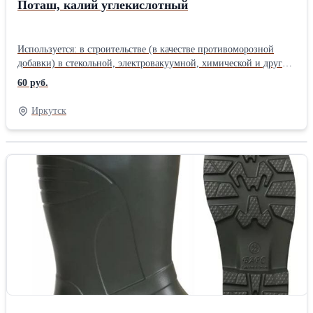
Поташ, калий углекислотный
Используется: в строительстве (в качестве противоморозной
добавки) в стекольной, электровакуумной, химической и других
отраслях промышленности для противопожарной обработки
60 руб.
деревянных строений, помещений, конструкций. Применение в
качестве противоромзной добавки: Поташ – является
Иркутск
нейтральной добавкой по отношению к арматуре. Сильно
ускоряет схватывание бетонной смеси и твердение бетона,
обладает хорошими антифризными свойствами. Ускорение
твердения бетона вызывается, главным образом, тем, что эта
добавка повышает растворимость силикатных составляющих
цемента и образует с продуктами его гидратации двойные или
основные соли. Количество добавки в расчете на сухое вещество,
% массовой доли цемента Расчетная температура бетона,
градусы цельсия Количество поташа в расчете на сухое вещество,
% массовой доли цемента до 0 … -5 5…6 -6 … -10 6…8 -11 …
-15 8…10 -16 … -20 10…12 -21 … -25 12…15 Поташ
упаковывают: - в пятислойные ламинированные мешки марки
ПМ или комбинированные мешки марки БМП; - пятислойные
бумажные мешки с внутренним слоем, дублированным