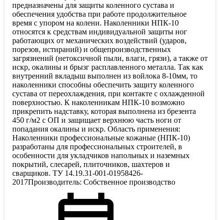
предназначены для защиты коленного сустава и
обеспечения удобства при работе продолжительное
время с упором на колени. Наколенники НПК-10
относятся к средствам индивидуальной защиты ног
работающих от механических воздействий (ударов,
порезов, истираний) и общепроизводственных
загрязнений (нетоксичной пыли, влаги, грязи), а также от
искр, окалины и брызг расплавленного металла. Так как
внутренний вкладыш выполнен из войлока 8-10мм, то
наколенники способны обеспечить защиту коленного
сустава от переохлаждения, при контакте с охлажденной
поверхностью. К наколенникам НПК-10 возможно
прикрепить надставку, которая выполнена из брезента
450 г/м2 с ОП и защищает верхнюю часть ноги от
попадания окалины и искр. Область применения:
Наколенники профессиональные кожаные (НПК-10)
разработаны для профессиональных строителей, в
особенности для укладчиков напольных и наземных
покрытий, слесарей, плиточников, шахтеров и
сварщиков. ТУ 14.19.31-001-01958426-
2017Производитель: Собственное производство