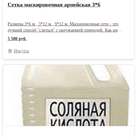
Сетка маскировочная армейская 3*6
Размеры 3*6 м., 3*12 м., 9*12 м. Маскировочные сети - это
лучший способ "слиться" с окружающей природой. Как ни
странно, но маскировочные сети используют не только военные,
5 500 руб.
но также они нужны охотникам, рыболовам, туристам и даже
садоводам. Представленная продукция находит свое применение
Иркутск
при отделке (декорировании) элементов ландшафта, беседок,
заборов, навесов и пр. Предлагаемые маскировочные сети
являются аналогами маскировочных комплектов, принятых на
снабжение в Вооруженных Силах РФ и изготовлены из пленки
специального назначения, окрашенной в массе. Основные
потребительские преимущества предлагаемых маскировочных
сетей: легко выдерживают ветровую нагрузку, не горят, не
гниют, не промокают, вес 2-4 кг. Из представленных элементов
сети можно самостоятельно быстро и легко скомпоновать
нужный размер маскировочной сети. Для этого нужно скрепить
(связать, сшить) элементы друг с другом.