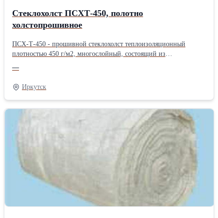
Стеклохолст ПСХТ-450, полотно
холстопрошивное
ПСХ-Т-450 - прошивной стеклохолст теплоизоляционный
плотностью 450 г/м2, многослойный, состоящий из
беспорядочно расположенных стеклянных волокон, скрепленный
—
вязально-прошивным способом переплетением "цепочка",
производится по ТУ 6-48-97-93. Относится к материалам с
Иркутск
повышенной эффективностью благодаря оптимальному
соотношению стоимости и технических характеристик. ПСХ-Т
очень долговечен, экологически безопасен, не горит, не
токсичен, благодаря чему широко применяется в
промышленности и в гражданском строительстве. Полотно
марки ПСХ-Т может использоваться в строительстве жилых
зданий, садовых домиков, гаражей и других строений и
предназначено для тепло- и звукоизоляции стен, потолков,
полов, дверей, крыш, межэтажных перекрытий, а также для
теплоизоляции трубопроводов с температурой поверхности от
-200°С до +550°С и других целей. Изоляция полотном марки
ПСХ-Т позволяет облегчить вес перекрытия, уменьшить
толщину стен. Материал особенно эффективен при изоляции