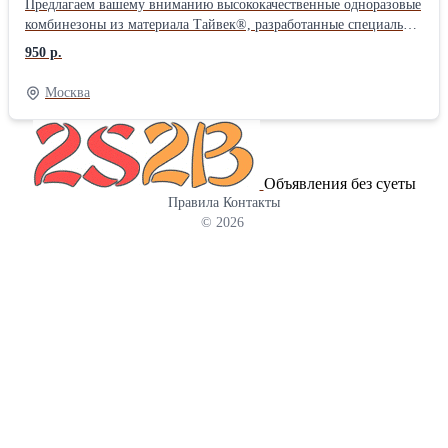
Предлагаем вашему вниманию высококачественные одноразовые
комбинезоны из материала Тайвек®, разработанные специально
для защиты работников различных отраслей промышленности и
950 р.
сферы услуг. * Tyvek® 500 Эксперт: Универсальная защита от
твердых частиц, воды и пыли. * Tyvek® 600 Плюс: Повышенная
Москва
прочность и защита от жидкостей и химических веществ. *
Tyvek® 200 Изи Сейф: Оптимальное соотношение цены и
качества, надежная защита от мелких загрязнений. Комбинезоны
изготовлены из прочного дышащего материала, обеспечивают
Объявления без суеты
комфорт и безопасность даже при длительном использовании.
Правила
Контакты
Подходит для строительной отрасли, химической
© 2026
промышленности, медицины и сельского хозяйства.
Преимущества наших комбинезонов: * Надежная защита *
Удобство эксплуатации * Доступная цена * Высокое качество
производства Сделайте правильный выбор в пользу надежной
защиты вашего персонала!