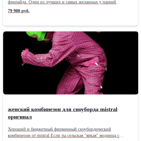
фрирайда. Один из лучших и самых желанных у парней
комбезов, если его удается найти в продаже. Размер М , рост
79 900 руб.
170-180 см. Классный цвет). 20k, полностью проклеен Ритэйл
этого комбеза 650 евро. Если бюджет у вас очень ограничен, но
тратить последнее на разный дешевый самопал и китайско-
российский треш в три дорого вам не хочется, топовая б\у вещь
это самый лучший вариант. Вы получаете: + качественный
внешний вид + продукт, который создавался брэндом в верхнем
сегменте, это значит: не для дурака, и не для тех, кому всё равно
во что они одеваются + полноценную дорогую красивую
фирменную вещь + никто не узнает на горе, что он куплен вами
уже б\у При должном уходе прослужит много сезонов. Для
чайников: одинаковые колзоны под разными брендами
продаются по 24000р, из дешевой китайской линяющей тряпки,
с ворованным криво кроем, ватой-утеплителем, и
закрепившимся имиджем "одежды для дурачков". Цена для
саломона в этом контексте более чем достойная.
женский комбинезон для сноуборда mistral
оригинал
Хороший и бюджетный фирменный сноубордический
комбинезон от mistral Если ты сельская "яркая" модница с