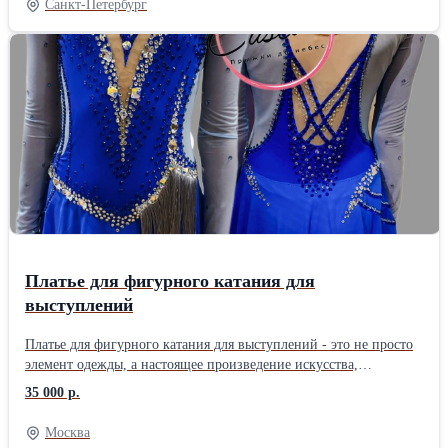
Санкт-Петербург
для новичков и профи. Скачайте приложение LIVEBODY.CLUB
для записи на занятия и отслеживания прогресса. Приходите
знакомиться! Первая тренировка — со скидкой. Напишите нам в
Direct или ищите в картах.
Платье для фигурного катания для
выступлений
Платье для фигурного катания для выступлений - это не просто
элемент одежды, а настоящее произведение искусства,
призванное подчеркнуть индивидуальность фигуриста,
35 000 р.
органично дополнить его образ и оставить яркое впечатление у
судей и зрителей. Создание такого наряда требует тонкого
Москва
понимания художественных и технических особенностей