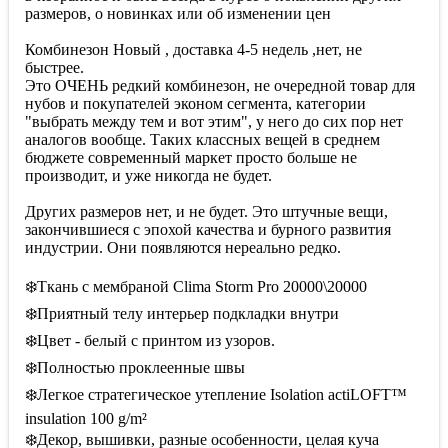
размеров, о новинках или об изменении цен
Комбинезон Новый , доставка 4-5 недель ,нет, не
быстрее.
Это ОЧЕНЬ редкий комбинезон, не очередной товар для
нубов и покупателей эконом сегмента, категории
"выбрать между тем и вот этим", у него до сих пор нет
аналогов вообще. Таких классных вещей в среднем
бюджете современный маркет просто больше не
производит, и уже никогда не будет.
Других размеров нет, и не будет. Это штучные вещи,
закончившиеся с эпохой качества и бурного развития
индустрии. Они появляются нереально редко.
❄️Ткань с мембраной Сlima Storm Pro 20000\20000
❄️Приятный телу интерьер подкладки внутри
❄️Цвет - белый с принтом из узоров.
❄️Полностью проклеенные швы
❄️Легкое стратегическое утепление Isolation actiLOFT™
insulation 100 g/m²
❄️Декор, вышивки, разные особенности, целая куча