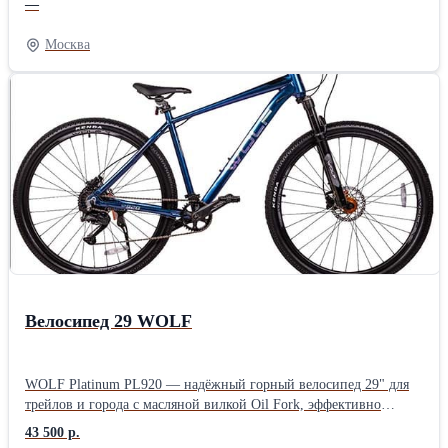
—
выделки хорошо сопротивляется повреждениям, долго остается
прочным. Многослойный пенный наполнитель сохраняет объем
Москва
и упругость, не пробивается и не сбивается даже при регулярных
тренировках. Ознакомиться с предложением Вы можете на
нашем сайте
Велосипед 29 WOLF
WOLF Platinum PL920 — надёжный горный велосипед 29" для
трейлов и города с масляной вилкой Oil Fork, эффективно
гасящей вибрации на неровностях. Оснащён современным
43 500 р.
группсетом Shimano CUES для чёткого переключения передач в