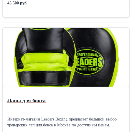
хвостом из шлема, королева стиля привокзальной пельменной,
45 500 руб.
не понимаешь чем бренд отличается от дешевой колхозной
шмотки с логотипом из 8 дырок и засоряешь инстаграм
"гламурными" фотографиями своей голой задницы на фоне
дешевой прокатной доски - не надо нам писать и спрашивать.
Размер М синий ПРОДАН розовый в 1 экземпляре - Мембрана
10к - Куча карманов - Подкладка утеплитель - Внутренние
манжеты - Усиленный козырек на капюшоне - Все необходимые
регулировки - Уникальный фасон CD cut fit, для невысоких
девушек с широкими бедрами он идеален - Рост от 155 до 166
желательно - Он так же отлично подойдет стройным девушкам
роста 155-166 если нравится носить эту одежду на рэпчике, по
сноубордически ( модели на фото 166 и 169 надет L )
Лапы для бокса
Интернет-магазин Leaders Boxing предлагает большой выбор
тренерских лап для бокса в Москве по доступным ценам.
Верхний слой изготовлен из натуральной кожи премиальной