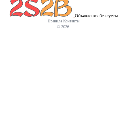
для посетителей результаты матчей и отличная возможность
посмотреть трансляции соревнований по всему миру в прямом
Объявления без суеты
эфире. MayScor будет вашим персональным проводником по
Правила
Контакты
миру большого спорта – футбол, хоккей, теннис и еще больше
© 2026
30 видов спорта предлагается на данном сайте. Там спортивные
болельщики смогут найти прямые трансляции, последние
результаты матчей и самую полную статистику по тысячам
футбольных (и не только) событий. Что именно представляет
MayScor MayScor – это неподдельное открытие для болельщиков.
Главный фокус организаторов проекта – футбол с охватом
больше чем 1000 чемпионатов, кубков и турниров в различных
странах мира (от популярных лиг до местных чемпионатов).
Невероятные встречи Российской Премьер-лиги и грандов
английского футбола, страсти Серии А, Ла Лиги и Лиги
Чемпионов – все это и многое-многое другое вы найдете на
одном портале. Лучший проект для любителей футбола готов
предложить: • Трансляции матчей (livescore) с отображением
текущего счета в режиме реального времени – вы в любую
минуту в курсе происходящего на поле, даже когда не имеете
возможности увидеть игру вживую. • Подробную статистику
LIVE по футбольным матчам – владение мячом, удары в сторону
ворот, угловые, желтые и красные карточки и еще многое