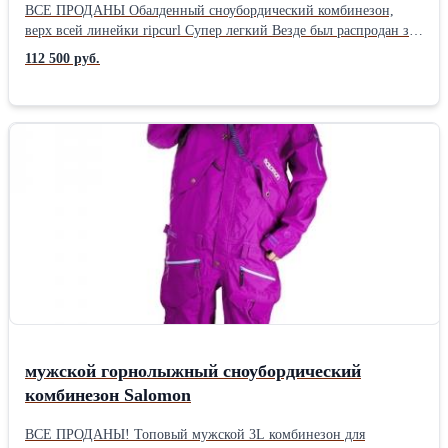
ВСЕ ПРОДАНЫ Обалденный сноубордический комбинезон,
верх всей линейки ripcurl Супер легкий Везде был распродан за
пол сезона, ограниченный тираж Загрузка через верх
112 500 руб.
Уникальный крой Мембрана 20000\40000 Полностью
проклеенная топовая 3L оболочка Эксклюзивный и узнаваемый
внешний вид Качественная фурнитура Комбез не на каждый
день, а для поездок в большие горы! Выгулять его, спускаясь
там, где не ступала нога человека - вот для этого он и был
создан. Вещица крутая и заметная: сразу понятно что на тебе
комбез под 700 евро, а не очередной дешманский
"отечественный" клон-кулзоний на западные шмотки, с какой-
нибудь очередной рандомной гараж-биркой-катай-китай. Это
совсем другая философия и для другого уровня потребителя.
Прямо скажем, это не для райдера в copozz'e.
мужской горнолыжный сноубордический
комбинезон Salomon
ВСЕ ПРОДАНЫ! Топовый мужской 3L комбинезон для