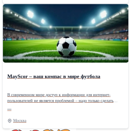
фигурного катания, а также умения воплотить замысел в
реальность, строго соблюдая спортивные нормы и правила. Мы
занимаемся изготовлением премиальных платьев для фигурного
катания, рассчитанных на спортсменов всех возрастных
категорий. Наше изделие отличается высококачественными
материалами, продуманной эргономикой и обеспечивает
максимальную свободу движений, позволяя чувствовать себя
уверенно на льду.
MayScor – ваш компас в мире футбола
В современном мире доступ к информации для интернет-
пользователей не является проблемой – надо только сделать
соответственный запрос или перейти на определенный ресурс, и
—
мы сможем узнать все, что нам необходимо теперь. Верные
футбольные фанаты не исключение, и скорее всего, имеют
Москва
собственный надежный и оперативный источник новостей и
итогов встреч. Но мы хотим позвать вас на портал MayScor – тут