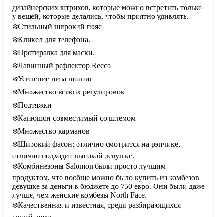
дизайнерских штрихов, которые можно встретить только
у вещей, которые делались, чтобы приятно удивлять.
❄️Стильный широкий пояс
❄️Кликел для телефона.
❄️Протиралка для маски.
❄️Лавинный рефлектор Recco
❄️Усиление низа штанин
❄️Множество всяких регулировок
❄️Подтяжки
❄️Капюшон совместимый со шлемом
❄️Множество карманов
❄️Широкий фасон: отлично смотрится на рэпчике,
отлично подходит высокой девушке.
❄️Комбинезоны Salomon были просто лучшим
продуктом, что вообще можно было купить из комбезов
девушке за деньги в бюджете до 750 евро. Они были даже
лучше, чем женские комбезы North Face.
❄️Качественная и известная, среди разбирающихся
людей, вещь.