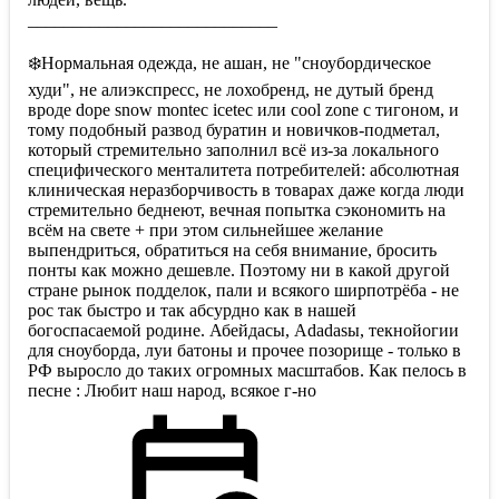
____________________________
❄️Нормальная одежда, не ашан, не "сноубордическое
худи", не алиэкспресс, не лохобренд, не дутый бренд
вроде dope snow montec icetec или cool zone с тигоном, и
тому подобный развод буратин и новичков-подметал,
который стремительно заполнил всё из-за локального
специфического менталитета потребителей: абсолютная
клиническая неразборчивость в товарах даже когда люди
стремительно беднеют, вечная попытка сэкономить на
всём на свете + при этом сильнейшее желание
выпендриться, обратиться на себя внимание, бросить
понты как можно дешевле. Поэтому ни в какой другой
стране рынок подделок, пали и всякого ширпотрёба - не
рос так быстро и так абсурдно как в нашей
богоспасаемой родине. Абейдасы, Adadasы, текнойогии
для сноуборда, луи батоны и прочее позорище - только в
РФ выросло до таких огромных масштабов. Как пелось в
песне : Любит наш народ, всякое г-но