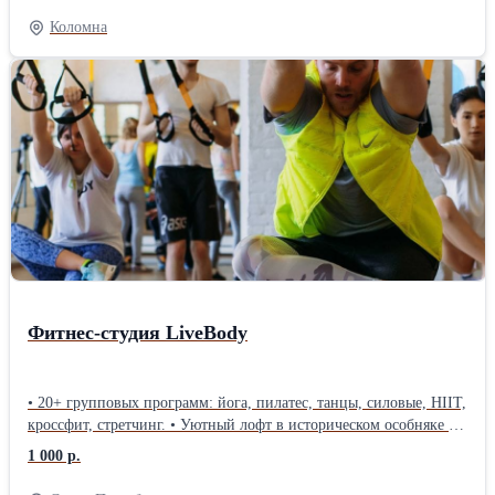
любых условиях и колёсами 29" для высокой проходимости и
Коломна
стабильности. Прочная рама с эргономичной геометрией
обеспечивает комфорт и контроль для тренировок или отдыха.
Стильный дизайн и качественная сборка делают его идеальным
выбором для активных райдеров.
Фитнес-студия LiveBody
• 20+ групповых программ: йога, пилатес, танцы, силовые, HIIT,
кроссфит, стретчинг. • Уютный лофт в историческом особняке с
живыми растениями. • Сауна, душевые и зона отдыха. • Вкусные
1 000 р.
смузи после тренировки. Почему выбирают нас: Дружелюбная
атмосфера без «пафоса», опытные тренеры, удобное расписание