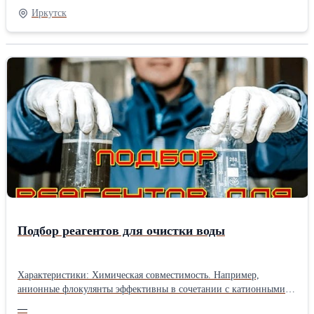
для кислотной обработки скважин с целью улучшения
Иркутск
сообщаемости скважин с пластом;применение кислоты соляной;
- при химической очистке котлов и аппаратов от неорганических
отложений. Например, в смеси с ПАВ используется для очистки
керамических и металлических изделий (тут необходима
ингибированная кислота) от загрязнений и дезинфекции; - в
гидрометаллургии и гальванопластике (при травлении черных и
цветных металлов и изделий из них, декапирование); - для
очистки поверхности металлов при паянии и лужении; - для
получения хлоридов цинка, марганца, железа и др. металлов; - в
пищевой промышленности соляная кислота зарегистрирована в
качестве регулятора кислотности, пищевой добавки E507.
Применяется для изготовления сельтерской (содовой) воды.
Подбор реагентов для очистки воды
Характеристики: Химическая совместимость. Например,
анионные флокулянты эффективны в сочетании с катионными
коагулянтами. Характеристики обрабатываемой воды. Разные
—