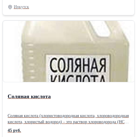
садоводам. Представленная продукция находит свое применение
Иркутск
при отделке (декорировании) элементов ландшафта, беседок,
заборов, навесов и пр. Предлагаемые маскировочные сети
являются аналогами маскировочных комплектов, принятых на
снабжение в Вооруженных Силах РФ и изготовлены из пленки
специального назначения, окрашенной в массе. Основные
потребительские преимущества предлагаемых маскировочных
сетей: легко выдерживают ветровую нагрузку, не горят, не
гниют, не промокают, вес 2-4 кг. Из представленных элементов
сети можно самостоятельно быстро и легко скомпоновать
нужный размер маскировочной сети. Для этого нужно скрепить
(связать, сшить) элементы друг с другом.
Соляная кислота
Соляная кислота (хлористоводородная кислота, хлороводородная
кислота, хлористый водород) - это раствор хлороводорода (НСl)
в воде. Представляет собой бесцветную жидкость с резким
45 руб.
запахом. Применение: - в нефтедобывающей промышленности