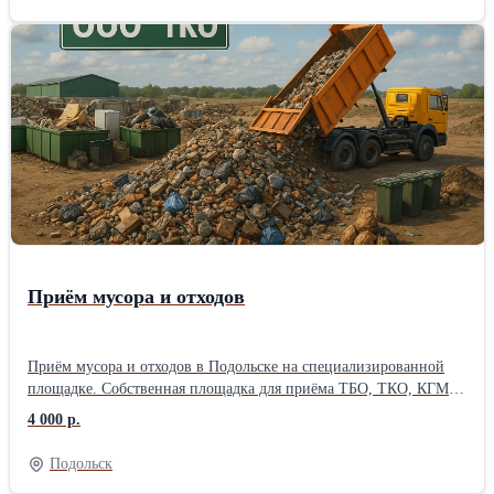
Приём мусора и отходов
Приём мусора и отходов в Подольске на специализированной
площадке. Собственная площадка для приёма ТБО, ТКО, КГМ и
строительного мусора Принимаем КАЖДЫЙ ДЕНЬ от частных
4 000 р.
лиц, строительных и ЖКХ бригад, офисов и складов ЧТО
ПРИНИМАЕМ: Твёрдые бытовые отходы (ТБО) и коммунальные
Подольск
отходы (ТКО) Крупногабаритный хлам: старая мебель, техника,