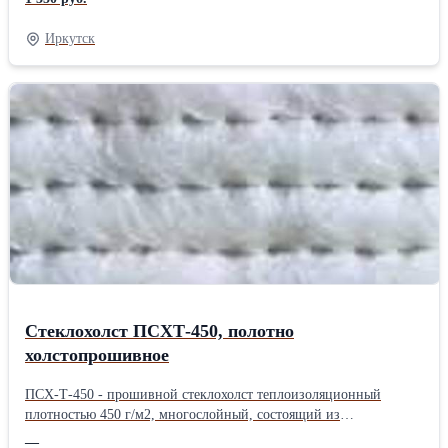
колени. Наколенники НПК-10 относятся к средствам
индивидуальной защиты ног работающих от механических
Иркутск
воздействий (ударов, порезов, истираний) и
общепроизводственных загрязнений (нетоксичной пыли, влаги,
грязи), а также от искр, окалины и брызг расплавленного
металла. Так как внутренний вкладыш выполнен из войлока 8-
10мм, то наколенники способны обеспечить защиту коленного
сустава от переохлаждения, при контакте с охлажденной
поверхностью. К наколенникам НПК-10 возможно прикрепить
надставку, которая выполнена из брезента 450 г/м2 с ОП и
защищает верхнюю часть ноги от попадания окалины и искр.
Область применения: Наколенники профессиональные кожаные
(НПК-10) разработаны для профессиональных строителей, в
особенности для укладчиков напольных и наземных покрытий,
слесарей, плиточников, шахтеров и сварщиков. ТУ 14.19.31-001-
01958426-2017Производитель: Собственное производство
Стеклохолст ПСХТ-450, полотно
холстопрошивное
ПСХ-Т-450 - прошивной стеклохолст теплоизоляционный
плотностью 450 г/м2, многослойный, состоящий из
беспорядочно расположенных стеклянных волокон, скрепленный
—