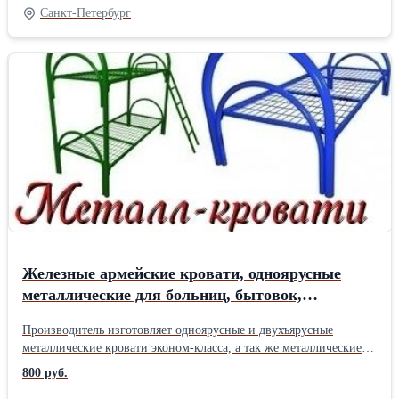
для военных казарм (армейские кровати) В нашем ассортименте
Санкт-Петербург
так же имеются: тумбы прикроватные, шкафы металлические и
из ЛДСП, табуреты, стулья, столы обеденные, школьная мебель.
Мы не только продаем кровати дешево, но и предоставляем
возможность приобрести кровати оптом. В нашей компании
предусмотрены всевозможные скидки и гибкая система оплаты
для постоянных клиентов. Работаем с доставкой по всей России,
Белоруссии, Казахстан. +7 926 786 44 45 Людмила +7 926 875 47
01
Железные армейские кровати, одноярусные
металлические для больниц, бытовок,
общежитий, интернатов, школ. От
Производитель изготовляет одноярусные и двухъярусные
производителя.Опт
металлические кровати эконом-класса, а так же металлические
кровати с деревянными спинками. Такие кровати используют в
800 руб.
различных общественных организациях: - кровати для больниц,