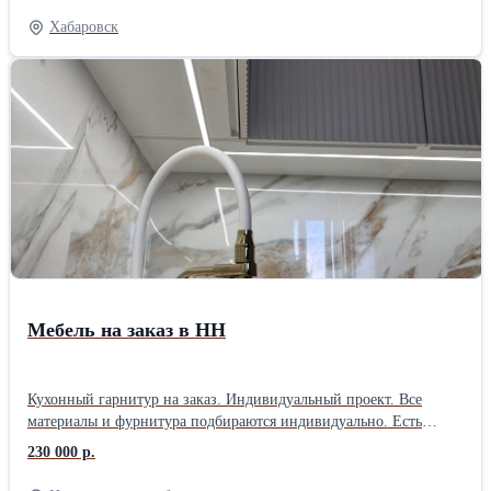
к дизайну или нужно максимальное качество, тогда вам к нам.
Хабаровск
Диваны для офиса, для кабинета директора, торговых центров,
выставок, салонов, кафе, ресторанов, клубов и других
коммерческих объектов. Работаем в онлайн режиме от проекта
до расчёта стоимости ваших изделий с 09:00 до 00:00, в любое
удобное время для Вас. Договора заключаем на цеху строго по
записи (для Хабаровска) , для других регионов договора
заключаем в онлайн режиме. Цена зависит от размера,
материалов и сложности заказа. Точную стоимость уточняйте у
менеджера.
Мебель на заказ в НН
Кухонный гарнитур на заказ. Индивидуальный проект. Все
материалы и фурнитура подбираются индивидуально. Есть
система бонусов.Обязательно позвоните или напишите.
230 000 р.