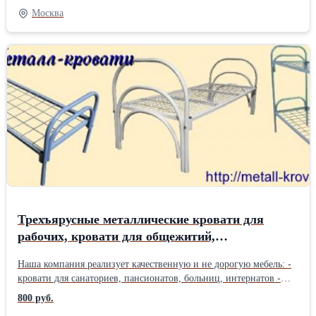
гостиниц, - для рабочих, строителей, ремонтных бригад
Москва
(вагончиков, бытовок, времянок) - для военных казарм
(армейские кровати) Разумный и гибкий подход в
ценообразовании и сокращении издержек позволяет предложить
вам всю линейку нашей продукции: - кровати одноярусные,
сетка (сварная, прокатная пружина) - кровати двухъярусные,
сетка (сварная, прокатная пружина) - кровати одноярусные и
двухъярусные с деревянными спинками - шкафы металлические
и шкафы из ЛДСП - тумбы прикроватные, табуреты, стулья,
столы обеденные - школьная мебель (парты, стулья, доски).
Компания Металл-кровати предлагает вам качественную и
практичную мебели по низким ценам. Работаем с доставкой по
всей России, Белоруссии, Казахстан. Крупный и мелкий опт (от
10 шт) +7 926 786 44 45 Людмила +7 926 875 47 01
Трехъярусные металлические кровати для
рабочих, кровати для общежитий,
двухъярусные кровати для подсобок,
Наша компания реализует качественную и не дорогую мебель: -
вагончиков. Цены от пр
кровати для санаториев, пансионатов, больниц, интернатов -
кровати для бюджетных гостиниц, общежитий (студентов), -
800 руб.
кровати для рабочих, строителей, ремонтных бригад - кровати