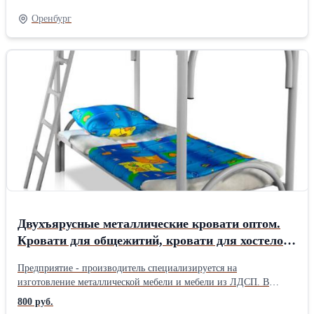
(армейские кровати), для строителей, рабочих, вагончиков,
Оренбург
времянок, ремонтных бригад, для базы отдыха, пансионата,
детского лагеря, студентов, общежитий, бюджетных гостиниц.
Металлические кровати сочетают в себе очень многие
положительные качества: максимально надежны, удобны в
транспортировке и устойчивы к нагрузкам. Работаем с доставкой
по всей России, Белоруссии, Казахстан. +7 926 786 44 45
Людмила +7 926 875 47 01
Двухъярусные металлические кровати оптом.
Кровати для общежитий, кровати для хостелов,
кровати для интернатов от производителя.
Предприятие - производитель специализируется на
изготовление металлической мебели и мебели из ЛДСП. В
продаже имеются. - кровати металлически одноярусные и
800 руб.
двухъярусные - кровати металлические со спинками из ЛДСП -