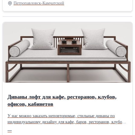
санаториев, профилакториев, пансионатов, турбаз; - кровати для
Петропавловск-Камчатский
интернатов, детских лагерей, учебных заведений, общежитий
(студентов); - кровати для рабочих, строителей, ремонтных
бригад, (времянок, вагончиков, бытовок); - кровати для
бюджетных гостиниц; - кровати для военных казарм (армейские
кровати). Металлические кровати: - комплектуются компактной
лесенкой; - не подвержены влиянию пониженной или
повышенной температуре; - экологически чистые для здоровья; -
удобны в транспортировке. Изготовим металлические кровати
быстро, в сжатые сроки. Крупный и мелкий опт. Работаем с
доставкой по всей России, Белоруссии, Казахстан
Диваны лофт для кафе, ресторанов, клубов,
офисов, кабинетов
У нас можно заказать неповторимые, стильные диваны по
индивидуальному дизайну для кафе, баров, ресторанов, клубов
для различных типов бизнеса с качественной коммерческой
—
обивкой. Если у вас нестандартная площадь, особые требования