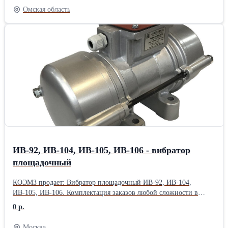
Усовершенсовован механизм зажима бревна. Усилены кожухи
Омская область
пил, которые являются основной причиной порчи победитовых
напаек. Цена 240 000 руб. Торг уместен. В дополнение
предлагаем комплект пил 15000,00 руб. Запасной
электродвигатель 15000,00 руб.
ИВ-92, ИВ-104, ИВ-105, ИВ-106 - вибратор
площадочный
КОЭМЗ продает: Вибратор площадочный ИВ-92, ИВ-104,
ИВ-105, ИВ-106. Комплектация заказов любой сложности в
кратчайшие сроки. Большой ассортимент товара на складах и
0 р.
постоянное его обновление. Иногородним клиентам возможна
отправка товаров в Регионы почтой, курьерскими службами и
Москва