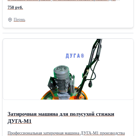
пансионатов, турбаз, домов отдыха, больниц, санаториев,
750 руб.
интернатов, детских лагерей, учебных заведений, бюджетных
гостиниц, общежитий студентов, рабочих, строителей,
Пермь
ремонтных бригад, (вагончиков, времянок, бытовок), военных
казарм (армейские кровати). - кровати металлические
одноярусные и двухъярусные; - кровати металлические с сеткой
из прокатной пружины (эконом класс); - кровати металлические
со сварной сеткой (эконом класс); - кровати металлические со
спинками из ЛДСП; - кровати армейские. Повышенная
прочность, легкость в транспортировке, соответствие
гигиеническим нормам делает нашу продукцию наиболее
привлекательной. Также реализуем: - столы ЛДСП на
металлическом каркасе; - столы школьные; - тумбы
прикроватные; - шкафы деревянные; - шкафы металлические; -
шкафы одностворчатые и двустворчатые; - табуреты; - стулья; -
одеяла; - подушки; - матрацы; Опт строго от 10 шт.. Доставим в
любой город России, Казахстану Белорусии. +7 926 875 47 01 +7
926 786 44 45 Людмила
Затирочная машина для полусухой стяжки
ДУГА-М1
Профессиональная затирочная машина ДУГА-М1 производства