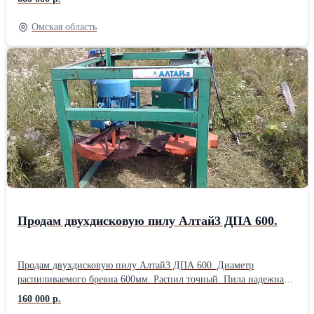
Загрузочное окно 360*280мм. Бревна 260мм глотает на ура.
Гидравлическая подача бревен в дробилку. Надробили всего 50
Омская область
тонн. Реальная производительность 1200-1500 кг щепы в час.
Устранены незначительные недостатки китайских
производителей. ТОРГ. Переделан выброс щепы бод Биг-Бэг
мешок. В комплекте: - 3 комплекта ножей - шлифовальный
станок для правки ножей. - комплект новых приводных ремней
на ротор. (На дробилке стоят родные, купили на всякий случай)
- Полозья для перемещения дробилки буксиром Вес нетто 1200
кг Особенность: реальная производительность и нормальная
работа обеспечивается только острыми ножами. Ножи подлежат
заточке каждые 5-8 часов работы. Стоимость услуг по заточке
800 руб. один нож. (Очень дорого). С дробилкой прилагается
специальный станок для заточки ножей.
Продам двухдисковую пилу Алтай3 ДПА 600.
Продам двухдисковую пилу Алтай3 ДПА 600. Диаметр
распиливаемого бревна 600мм. Распил точный. Пила надежная,
простая не требует специальных познаний. Длина рельс
160 000 р.
10метров.Максимальная длина распиливаемог бревна 8метров.