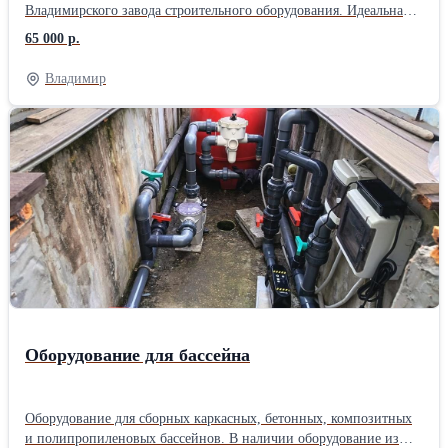
Владимирского завода строительного оборудования. Идеальна
для полусухой стяжки, вес с диском всего 40кг! Складная рама,
65 000 р.
регулировка стойки по росту оператора, надёжный пусковой
механизм (путевой выключатель, а не кнопка) с плавным
Владимир
пуском. Профессиональный дорогой электродвигатель и соосный
редуктор (не дешёвый червячный), мощный прожектор 70Вт,
диски в наличии. Питание 220в, 1,1кВт. Производство более 11
лет для торговых сетей под разными брендами. Затирочные
машины такого уровня стоят от 100т.р. В комплекте паспорт,
гарантийный талон, фанерный ящик для перевозки. Модель
ДУГА - М1 Привод - Электрический, 220В Назначение - Для
полусухой стяжки Масса, кг - 40 Потребляемая мощность, кВт -
1,1 Диаметр обрабатываемой поверхности, мм - 610 Диск - D600
(605)мм Тип крепления диска - 4 шпильки Прожектор - 70 Вт
Упаковка - Фанерно-деревянный ящик Габариты в упаковке -
69х64х58см
Оборудование для бассейна
Оборудование для сборных каркасных, бетонных, композитных
и полипропиленовых бассейнов. В наличии оборудование из