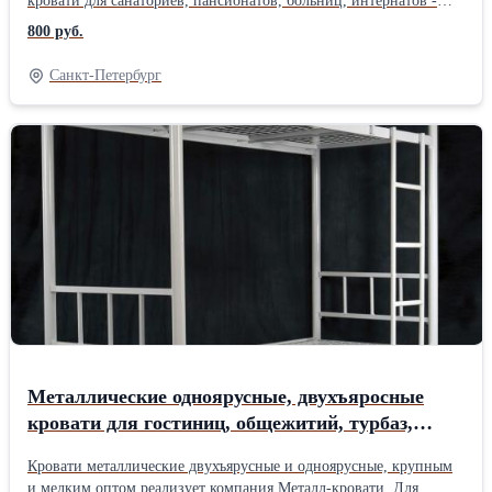
кровати для санаториев, пансионатов, больниц, интернатов -
кровати для бюджетных гостиниц, общежитий (студентов), -
800 руб.
кровати для рабочих, строителей, ремонтных бригад - кровати
для военных казарм (армейские кровати) В нашем ассортименте
Санкт-Петербург
так же имеются: тумбы прикроватные, шкафы металлические и
из ЛДСП, табуреты, стулья, столы обеденные, школьная мебель.
Мы не только продаем кровати дешево, но и предоставляем
возможность приобрести кровати оптом. В нашей компании
предусмотрены всевозможные скидки и гибкая система оплаты
для постоянных клиентов. Работаем с доставкой по всей России,
Белоруссии, Казахстан. +7 926 786 44 45 Людмила +7 926 875 47
01
Металлические одноярусные, двухъяросные
кровати для гостиниц, общежитий, турбаз,
лагерей. Железные армейские кровати.Опт
Кровати металлические двухъярусные и одноярусные, крупным
и мелким оптом реализует компания Металл-кровати. Для