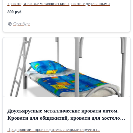
кровати, а так же металлические кровати с деревянными
спинками, которые используются в различных общественных
800 руб.
организациях: для больницы, санатория, для военных казарм
(армейские кровати), для строителей, рабочих, вагончиков,
Оренбург
времянок, ремонтных бригад, для базы отдыха, пансионата,
детского лагеря, студентов, общежитий, бюджетных гостиниц.
Металлические кровати сочетают в себе очень многие
положительные качества: максимально надежны, удобны в
транспортировке и устойчивы к нагрузкам. Работаем с доставкой
по всей России, Белоруссии, Казахстан. +7 926 786 44 45
Людмила +7 926 875 47 01
Двухъярусные металлические кровати оптом.
Кровати для общежитий, кровати для хостелов,
кровати для интернатов от производителя.
Предприятие - производитель специализируется на