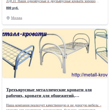
ЛДСП. Наши одноярусные и двухъярусные кровати хорошо
подходят: - для интернатов, детских лагерей, турбаз, домов
800 руб.
отдыха - для больниц, санаториев, пансионатов, бюджетных
гостиниц, - для рабочих, строителей, ремонтных бригад
Москва
(вагончиков, бытовок, времянок) - для военных казарм
(армейские кровати) Разумный и гибкий подход в
ценообразовании и сокращении издержек позволяет предложить
вам всю линейку нашей продукции: - кровати одноярусные,
сетка (сварная, прокатная пружина) - кровати двухъярусные,
сетка (сварная, прокатная пружина) - кровати одноярусные и
двухъярусные с деревянными спинками - шкафы металлические
и шкафы из ЛДСП - тумбы прикроватные, табуреты, стулья,
столы обеденные - школьная мебель (парты, стулья, доски).
Компания Металл-кровати предлагает вам качественную и
практичную мебели по низким ценам. Работаем с доставкой по
всей России, Белоруссии, Казахстан. Крупный и мелкий опт (от
10 шт) +7 926 786 44 45 Людмила +7 926 875 47 01
Трехъярусные металлические кровати для
рабочих, кровати для общежитий,
двухъярусные кровати для подсобок,
Наша компания реализует качественную и не дорогую мебель: -
вагончиков. Цены от пр