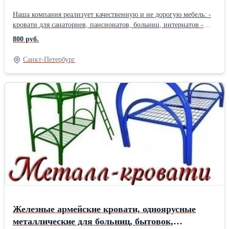
двухъярусные кровати для подсобок,
Наша компания реализует качественную и не дорогую мебель: -
вагончиков. Цены от пр
кровати для санаториев, пансионатов, больниц, интернатов -
кровати для бюджетных гостиниц, общежитий (студентов), -
800 руб.
кровати для рабочих, строителей, ремонтных бригад - кровати
для военных казарм (армейские кровати) В нашем ассортименте
Санкт-Петербург
так же имеются: тумбы прикроватные, шкафы металлические и
из ЛДСП, табуреты, стулья, столы обеденные, школьная мебель.
Мы не только продаем кровати дешево, но и предоставляем
возможность приобрести кровати оптом. В нашей компании
предусмотрены всевозможные скидки и гибкая система оплаты
для постоянных клиентов. Работаем с доставкой по всей России,
Белоруссии, Казахстан. +7 926 786 44 45 Людмила +7 926 875 47
01
Железные армейские кровати, одноярусные
металлические для больниц, бытовок,