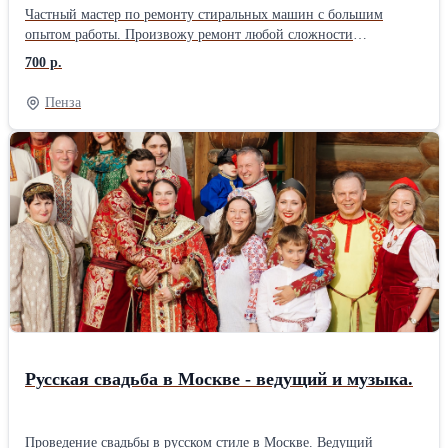
Частный мастер по ремонту стиральных машин с большим
опытом работы. Произвожу ремонт любой сложности
стиральных машин автомат любых производителей на дому,
700 р.
либо можете привезти в мастерскую. Работаю без посредников,
поэтому цены ниже чем у фирм. Использую качественные
Пенза
запчасти, даю гарантию до 2-ух лет на работу и запчасти.
Стоимость ремонта называю до начала работы и она не меняется,
оплачиваете после проверки. Помимо бумажных документов
выдаю электронный чек с прописанной гарантией. Имеется
склад запчастей, что в большинстве случаев позволяет
выполнить ремонт у вас дома за один визит, при сложном
ремонте забираю машинку или узел в мастерскую. Многие
проблемы удается решить по телефону, звоните, консультация
бесплатна. С примерами и стоимостью ремонтов можете
ознакомиться на сайте.
Русская свадьба в Москве - ведущий и музыка.
Проведение свадьбы в русском стиле в Москве. Ведущий