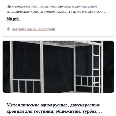
общежитий, интернатов, школ. От
Производитель изготовляет одноярусные и двухъярусные
производителя.Опт
металлические кровати эконом-класса, а так же металлические
кровати с деревянными спинками. Такие кровати используют в
800 руб.
различных общественных организациях: - кровати для больниц,
санаториев, профилакториев, пансионатов, турбаз; - кровати для
Петропавловск-Камчатский
интернатов, детских лагерей, учебных заведений, общежитий
(студентов); - кровати для рабочих, строителей, ремонтных
бригад, (времянок, вагончиков, бытовок); - кровати для
бюджетных гостиниц; - кровати для военных казарм (армейские
кровати). Металлические кровати: - комплектуются компактной
лесенкой; - не подвержены влиянию пониженной или
повышенной температуре; - экологически чистые для здоровья; -
удобны в транспортировке. Изготовим металлические кровати
быстро, в сжатые сроки. Крупный и мелкий опт. Работаем с
доставкой по всей России, Белоруссии, Казахстан
Металлические одноярусные, двухъяросные
кровати для гостиниц, общежитий, турбаз,