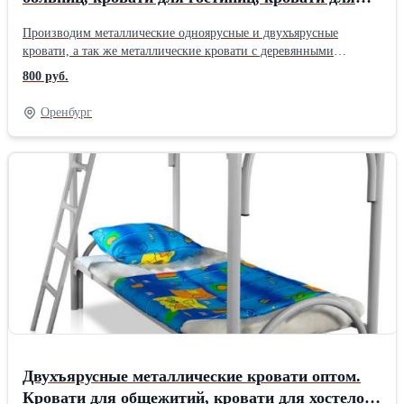
студентов, кровати для пансионатов.
Производим металлические одноярусные и двухъярусные
кровати, а так же металлические кровати с деревянными
спинками, которые используются в различных общественных
800 руб.
организациях: для больницы, санатория, для военных казарм
(армейские кровати), для строителей, рабочих, вагончиков,
Оренбург
времянок, ремонтных бригад, для базы отдыха, пансионата,
детского лагеря, студентов, общежитий, бюджетных гостиниц.
Металлические кровати сочетают в себе очень многие
положительные качества: максимально надежны, удобны в
транспортировке и устойчивы к нагрузкам. Работаем с доставкой
по всей России, Белоруссии, Казахстан. +7 926 786 44 45
Людмила +7 926 875 47 01
Двухъярусные металлические кровати оптом.
Кровати для общежитий, кровати для хостелов,