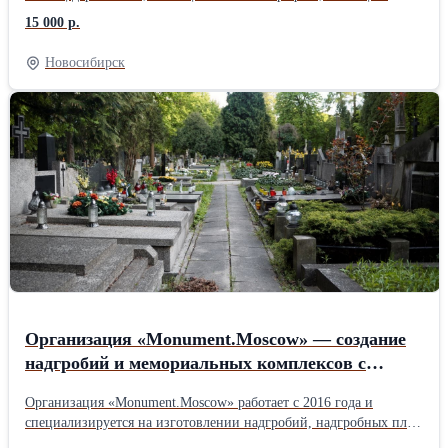
поликарбоната.Демонтаж производим с вывозом на полигоны
15 000 р.
или без вывоза. Стоимость от 15000 рублей. Предоставляет
транспорт и грузчики. По всем вопросам обращаться по
Новосибирск
телефону.
Организация «Monument.Moscow» — создание
надгробий и мемориальных комплексов с
гарантией до 30 лет.
Организация «Monument.Moscow» работает с 2016 года и
специализируется на изготовлении надгробий, надгробных плит
и комплексных решений «под ключ». Основные услуги —