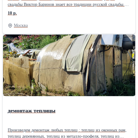
свадьбы Виктор Баринов знает все традиции русской свадьбы.
Красочные,запоминающиеся обряды, русские игры и забавы,
10 р.
приметы, толкование таинства венчания в русском языке,
зажигательные русские танцы, мастер классы и музыкальные
Москва
номера. Программа рассчитана на людей любого возраста от
мала до велика. Всем будет весело.
демонтаж теплицы
Произведем демонтаж любых теплиц : теплиц из оконных рам,
теплиц деревянных, теплиц из металло-профеля, теплиц из