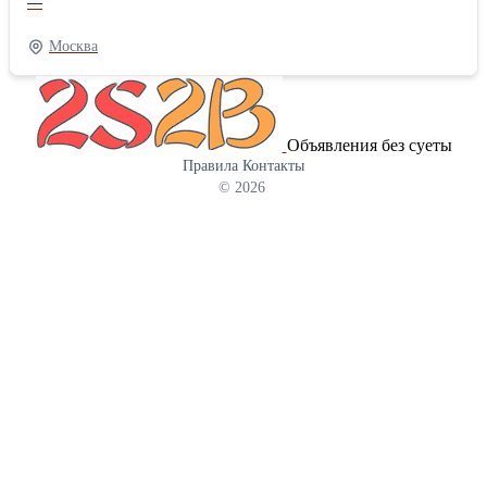
—
создание изделий из натурального гранита и мрамора,
качественный монтаж и комплексное благоустройство
Москва
захоронений. Компания успешно реализовала больше 500
проектов, предоставляет свыше 30 видов камня и обеспечивает
100% точное соблюдение сроков . Приоритетная особенность —
наличие собственного производства без посредников,
Объявления без суеты
бесплатная разработка 3D-макета и гарантия на материал до 30
Правила
Контакты
лет. Применяются проверенные породы камня, устойчивые к
© 2026
влаге, резким изменениям климата и механическим нагрузкам.
Если вам требуется: мемориальный комплекс на могилу цена —
оптимальный выбор! Ассортимент включает: • Типовые
памятники из гранита — они оптимальны по цене, подходят для
типовых задач. • Памятники из лучших гранитных пород:
лезниковского, мансуровского и дымовского — дают
разнообразие оттенков и фактур, используются для
персональных проектов. • Комплексные решения — готовые
проекты «под ключ» с полным набором компонентов для
длительной эксплуатации. • Обустройство мест захоронения —
качественное оформление и сохранение эстетики. Основные
преимущества • Работа напрямую без посредников. • Гарантия
качества до 30 лет. • Создание бесплатного 3D-образа. • Больше
500 успешно реализованных проектов. • Широкий выбор