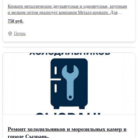
лагерей. Железные армейские кровати.Опт
Кровати металлические двухъярусные и одноярусные, крупным
и мелким оптом реализует компания Металл-кровати. Для
пансионатов, турбаз, домов отдыха, больниц, санаториев,
750 руб.
интернатов, детских лагерей, учебных заведений, бюджетных
гостиниц, общежитий студентов, рабочих, строителей,
Пермь
ремонтных бригад, (вагончиков, времянок, бытовок), военных
казарм (армейские кровати). - кровати металлические
одноярусные и двухъярусные; - кровати металлические с сеткой
из прокатной пружины (эконом класс); - кровати металлические
со сварной сеткой (эконом класс); - кровати металлические со
спинками из ЛДСП; - кровати армейские. Повышенная
прочность, легкость в транспортировке, соответствие
гигиеническим нормам делает нашу продукцию наиболее
привлекательной. Также реализуем: - столы ЛДСП на
металлическом каркасе; - столы школьные; - тумбы
прикроватные; - шкафы деревянные; - шкафы металлические; -
шкафы одностворчатые и двустворчатые; - табуреты; - стулья; -
одеяла; - подушки; - матрацы; Опт строго от 10 шт.. Доставим в
любой город России, Казахстану Белорусии. +7 926 875 47 01 +7
926 786 44 45 Людмила
Ремонт холодильников и морозильных камер в
городе Сызрань.