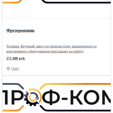
Фрезеровщик
Условия: Крупный завод по производству авиационного и
аэродромного оборудования приглашает на работу
фрезеровщиков. Работа на производственном предприятии в г.
171 600 руб.
Москва. Вахтовый метод работы 60/30. Прямой работодатель.
Трудоустройство официальное, согласно ТК РФ. График работы
Орёл
6/1, 11-ти часовой рабочий день. Заработная плата почасовая,
500 руб.\час. , от 143 000-171 600 руб./мес. (ночные смены
оплачиваются с повышенным коэффициентом). Предоставляется
благоустроенное жилье за счет компании (общежитие). Проезд
компенсируем после отработанной командировки. Питание за
свой счет. Обязанности: Фрезерная обработка поверхностей
заготовок сложных деталей на универсальных фрезерных
станках 6Р12, 6К82Г, 6Т210. Требования: Опыт проведения
аналогичных работ от 5 лет, разряд 5-6