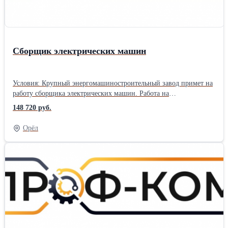
Сборщик электрических машин
Условия: Крупный энергомашиностроительный завод примет на
работу сборщика электрических машин. Работа на
производственном предприятии в г. Санкт-Петербург. Вахтовый
148 720 руб.
метод работы 60/30. Прямой работодатель. Трудоустройство
официальное, согласно ТК РФ. График работы на выбор, 5/2 по 8
Орёл
часов или 6/1 по 11 часов. Заработная плата 520 руб./час, от
91520- 148720 руб./мес. (зависит от графика работы).
Предоставляется благоустроенное жилье за счет компании
(квартира на несколько человек). Проезд компенсируем в обе
стороны после отработанной командировки. Питание за свой
счет. Обязанности: Сборка и регулировка электрических машин
и аппаратов средней сложности; притирка и пришабрирование
сопрягаемых поверхностей деталей и узлов, опрессование
активной стали статоров гидрогенераторов; центровка.
Окончательная сборка с подгонкой сложных электрических