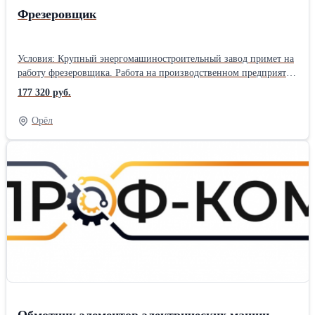
Фрезеровщик
Условия: Крупный энергомашиностроительный завод примет на
работу фрезеровщика. Работа на производственном предприятии
в г. Санкт-Петербург. Вахтовый метод работы 60/30. Прямой
177 320 руб.
работодатель. Трудоустройство официальное, согласно ТК РФ.
График работы на выбор, 5/2 по 8 часов или 6/1 по 11 часов.
Орёл
Заработная плата 620 руб./час, от 109120-177320 руб./мес.
(зависит от графика работы). Предоставляется благоустроенное
жилье за счет компании (квартира на несколько человек). Проезд
компенсируем в обе стороны после отработанной командировки.
Питание за свой счет. Обязанности: Фрезерование сложных
деталей и инструмента по 7-10 квалитетам на горизонтальных и
вертикальных фрезерных станках с применением режущего
инструмента и универсальных приспособлений. -Станок
вертикально-фрезерный 2340х1950х2020- 6Р12Б -Станок
горизонтально-фрезерный 2565х2135х1770 - 6М-83 Требования:
Опыт проведения аналогичных работ от 3 лет, разряд 4-6. Чтение
чертежей металлоконструкций.