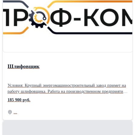
компенсируем в обе стороны после отработанной командировки.
Питание за свой счет. Обязанности: Сборка и регулировка
электрических машин и аппаратов средней сложности; притирка
и пришабрирование сопрягаемых поверхностей деталей и узлов,
опрессование активной стали статоров гидрогенераторов;
центровка. Окончательная сборка с подгонкой сложных
электрических машин, разгонка клиньев по диаметрам и хордам
статоров крупных электрических машин, турбо- и
гидрогенераторов Требования: Опыт проведения аналогичных
работ от 3 лет, разряд 4-6. Чтение чертежей металлоконструкций.
Шлифовщик
Условия: Крупный энергомашиностроительный завод примет на
работу шлифовщика. Работа на производственном предприятии
в г. Санкт-Петербург. Вахтовый метод работы 60/30. Прямой
185 900 руб.
работодатель. Трудоустройство официальное, согласно ТК РФ.
График работы 6/1 по 11 часов. Заработная плата 650 руб./час, от
...
185900 руб./мес. (зависит от графика работы). Предоставляется
благоустроенное жилье за счет компании (квартира на несколько
человек). Проезд компенсируем в обе стороны после
отработанной командировки. Питание за свой счет.