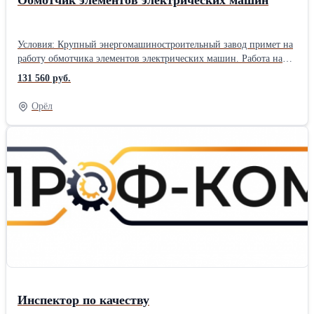
Обмотчик элементов электрических машин
Условия: Крупный энергомашиностроительный завод примет на
работу обмотчика элементов электрических машин. Работа на
производственном предприятии в г. Санкт-Петербург. Вахтовый
131 560 руб.
метод работы 60/30. Прямой работодатель. Трудоустройство
официальное, согласно ТК РФ. График работы на выбор, 5/2 по 8
Орёл
часов или 6/1 по 11 часов. Заработная плата 460 руб./час, от
80960 – 131560 руб./мес. (зависит от графика работы).
Предоставляется благоустроенное жилье за счет компании
(квартира на несколько человек). Проезд компенсируем в обе
стороны после отработанной командировки. Питание за свой
счет. Обязанности: Работа по обмотке сложных элементов
электрических машин: разметка шага по пазам сердечника и
коллектору для смешанной обмотки; протяжка одно-,
двухслойной обмотки статора в пазы. Укладка обмотки и
уплотнение. Соединение обмоток статоров по сложным схемам,
установка соединительных шин и пайка, изолировка и
бандажирование. Требования: Опыт проведения аналогичных
работ от 3 лет, разряд 4-6.
Инспектор по качеству