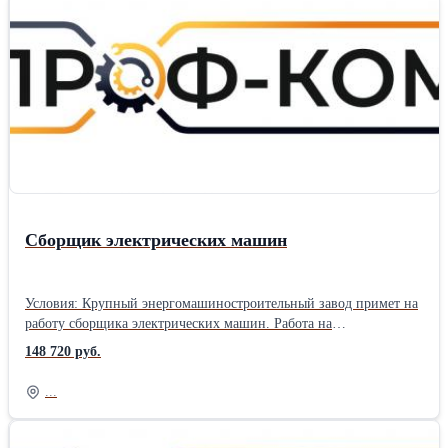
Сборщик электрических машин
Условия: Крупный энергомашиностроительный завод примет на
работу сборщика электрических машин. Работа на
производственном предприятии в г. Санкт-Петербург. Вахтовый
148 720 руб.
метод работы 60/30. Прямой работодатель. Трудоустройство
официальное, согласно ТК РФ. График работы 6/1 по 11 часов.
...
Заработная плата 520 руб./час, от 148720 руб./мес. (зависит от
графика работы). Предоставляется благоустроенное жилье за счет
компании (квартира на несколько человек). Проезд