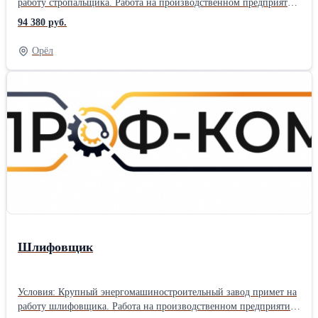
работу стропальщика. Работа на производственном предприятии
в г. Санкт-Петербург. Вахтовый метод работы 60/30. Прямой
94 380 руб.
работодатель. Трудоустройство официальное, согласно ТК РФ.
График работы на выбор, 5/2 по 8 часов или 6/1 по 11 часов.
Орёл
Заработная плата 330 руб./час, от 58 080 - 94 380 руб./мес.
(зависит от графика работы). Предоставляется благоустроенное
жилье за счет компании (квартира на несколько человек). Проезд
компенсируем в обе стороны после отработанной командировки.
Питание за свой счет. Обязанности: Осуществление строповки
особо ответственных изделий, узлов машин, аппаратов и
механизмов. Требования: Опыт проведения аналогичных работ
от 3 лет, наличие действующего удостоверения на управление
краном с пола, знания и умения кантовать негабаритные
крупнотонажные детали в условиях кантовочных площадок в
пролетах цеха.
Шлифовщик
Условия: Крупный энергомашиностроительный завод примет на
работу шлифовщика. Работа на производственном предприятии