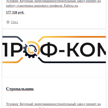
Условия: Крупный энергомашиностроительный завод примет на
работу станочника широкого профиля. Работа на
производственном предприятии в г. Санкт-Петербург. Вахтовый
177 320 руб.
метод работы 60/30. Прямой работодатель. Трудоустройство
официальное, согласно ТК РФ. График работы на выбор, 5/2 по 8
Орёл
часов или 6/1 по 11 часов. Заработная плата 620 руб./час, от
109120-177320 руб./мес. (зависит от графика работы).
Предоставляется благоустроенное жилье за счет компании
(квартира на несколько человек). Проезд компенсируем в обе
стороны после отработанной командировки. Питание за свой
счет. Обязанности: Работа на оборудовании: -Станок
горизонтально-расточной ВД-200А -Станок токарно-
карусельный С5112А -Станок токарный 16К40 -Станок
вертикально-фрезерный Х53К/1 -Станок горизонтально-
фрезерный 6Р82Г -Станок радиально-сверлильный 2532Л
Требования: Опыт проведения аналогичных работ от 3 лет,
разряд 3-4
Стропальщик
Условия: Крупный энергомашиностроительный завод примет на