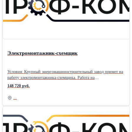
винторезном станке с ЧПУ с высотой центров от 501 д 650 мм, (
TACCI (НД/3-105) программная стойка SIEMENS 3 с ПК (старая
стойка). Токарно-винторезный станок с высотой центров от 501
- 650 мм (TACCHI (НД/3 - 90) стойка SIemens. Изготовление
деталей по чертежам. Требования: Опыт проведения
аналогичных работ от 3 лет, разряд 4-6. Чтение чертежей.
Электромонтажник-схемщик
Условия: Крупный энергомашиностроительный завод примет на
работу электромонтажника-схемщика. Работа на
производственном предприятии в г. Санкт-Петербург. Вахтовый
148 720 руб.
метод работы 60/30. Прямой работодатель. Трудоустройство
официальное, согласно ТК РФ. График работы 6/1 по 11 часов.
...
Заработная плата почасовая 520 р/час, от 148720 руб./мес.
(зависит от графика работы). Предоставляется благоустроенное
жилье за счет компании (квартира на несколько человек). Проезд
компенсируем в обе стороны после отработанной командировки.
Питание за свой счет. Обязанности: Электромонтажные работы.
Необходимо знать строение и принцип действия