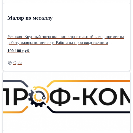
Маляр по металлу
Условия: Крупный энергомашиностроительный завод примет на
работу маляра по металлу. Работа на производственном
предприятии в г. Санкт-Петербург. Вахтовый метод работы 60/30.
100 100 руб.
Прямой работодатель. Трудоустройство официальное, согласно
ТК РФ. График работы на выбор, 5/2 по 8 часов или 6/1 по 11
Орёл
часов. Заработная плата 350 руб./час, от 61 600 – 100 100 руб./
мес. (зависит от графика работы). Предоставляется
благоустроенное жилье за счет компании (квартира на несколько
человек). Проезд компенсируем в обе стороны после
отработанной командировки. Питание за свой счет.
Обязанности: Работа по нанесению покрытий на металл,
согласно технологической карте. Работа с краскопультами и
окрасочными аппаратами, с эпоксидными красками и л/к фирмы
Хемпель. Требования: Чтение чертежей. Опыт шпатлевки.
Допуск к работе на высоте. Опыт малярно-отделочных работ,
замывка изделий. Знание способов выполнения малярных работ
с высококачественной отделкой. Технические условия и