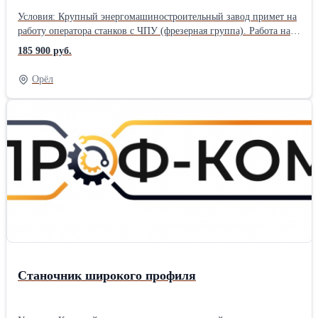
систему допусков и посадок, степеней точности, квалитеты и
Условия: Крупный энергомашиностроительный завод примет на
параметры шероховатости. Требования: Опыт проведения
работу оператора станков с ЧПУ (фрезерная группа). Работа на
аналогичных работ от 3 лет, разряд 4-6.
производственном предприятии в г. Санкт-Петербург. Вахтовый
185 900 руб.
метод работы 60/30. Прямой работодатель. Трудоустройство
официальное, согласно ТК РФ. График работы на выбор, 5/2 по 8
Орёл
часов или 6/1 по 11 часов. Заработная плата 650 руб./час, от
114400 – 185900 руб./мес. (зависит от графика работы).
Предоставляется благоустроенное жилье за счет компании
(квартира на несколько человек). Проезд компенсируем в обе
стороны после отработанной командировки. Питание за свой
счет. Обязанности: Работа на фрезерном станке с ЧПУ (EMKO
MECOF, программная стойка SIEMENS). Изготовление деталей
по чертежам. Требования: Опыт проведения аналогичных работ
от 3 лет, разряд 4-6. Чтение чертежей .
Станочник широкого профиля