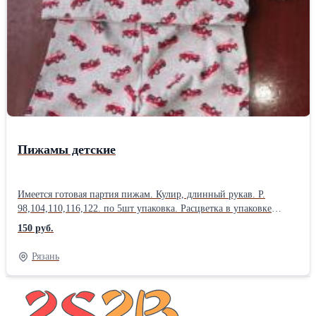
Пижамы детские
Имеется готовая партия пижам. Кулир, длинный рукав. Р.
98,104,110,116,122. по 5шт упаковка. Расцветка в упаковке
разная, основное на мальчика, некоторые расцветки унисекс.
150 руб.
300шт.( с мелочью, 315 где то). Доставим до садовода. Фото
прилагаю.
Рязань