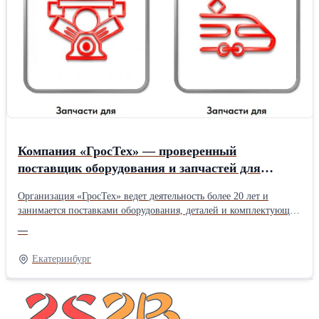
Компания «ГросТех» — проверенный
поставщик оборудования и запчастей для
железнодорожного транспорта
Организация «ГросТех» ведет деятельность более 20 лет и
занимается поставками оборудования, деталей и комплектующих
для ремонта, обслуживания и эффективной эксплуатации
—
железнодорожного транспорта. За многолетнюю практику
предприятие сформировало долгосрочные партнерские
Екатеринбург
отношения с ведущими промышленными предприятиями и
транспортными организациями. Главное направление
деятельности связано со снабжением предприятий
железнодорожного комплекса качественной продукцией,